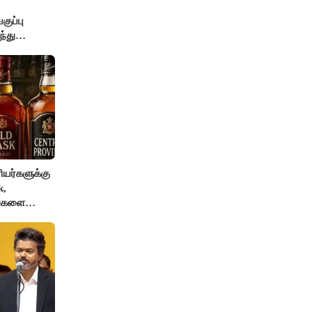
ுப்பு
்து
யர்களுக்கு
k,
ங்களை
AI தடை