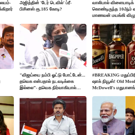
லையம்-
அஜித்தின் 'டேர் டெவில்' ப்ரீ-
வாலிபால் விளையாடிக்
கிறார்
பிசினஸ் ரூ.185 கோடி?
கொண்டிருந்த 10ஆம் வக
மாணவன் மயங்கி விழுந
உயிரிழப்பு
"விஜய்யை நம்பி ஓட்டு போட்டேன்...
#BREAKING மதுப்பிரி
ு
தவெக என்பதால் நடவடிக்கை
ஷாக் நியூஸ்! Old Mon
இல்லை”- தவெக நிர்வாகியால்
McDowell's மதுபான
பாதிக்கப்பட்ட பெண் கதறல்
விற்பனை செய்ய FSS