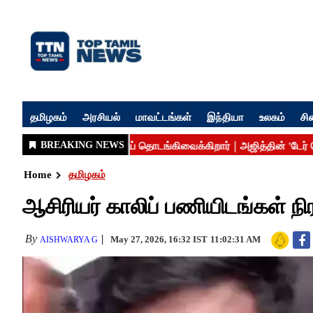
தமிழகம்
அரசியல்
மாவட்டங்கள்
இந்தியா
உலகம்
சி
Home
தமிழகம்
ஆசிரியர் காலிப் பணியிடங்கள் நி
By
May 27, 2026, 16:32 IST
11:02:31 AM
AISHWARYA G