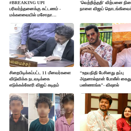
#BREAKING UPI
'வெற்றித்தறி' விற்பனை நி
பரிவர்த்தனைக்கு கட்டணம் -
நாளை விஜய் தொடங்கிவைக்
மக்களவையில் மசோதா
நிறைவேற்றம்!
சிறைபிடிக்கப்பட்ட 11 மீனவர்களை
“உதயநிதி பேசினது தப்பு
விடுவிக்க நடவடிக்கை
அதனால்தான் போலீஸ் கைத
எடுக்கக்கோரி விஜய் கடிதம்
பண்ணாங்க”- விஷால்