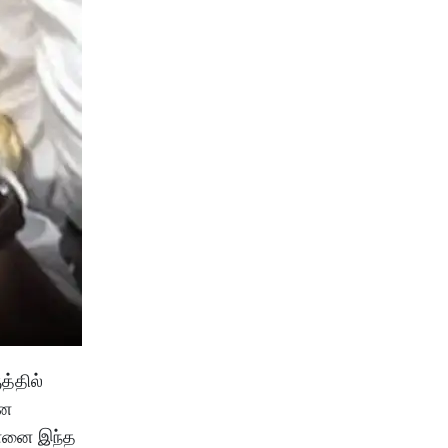
்தில்
என
ன்னை இந்த