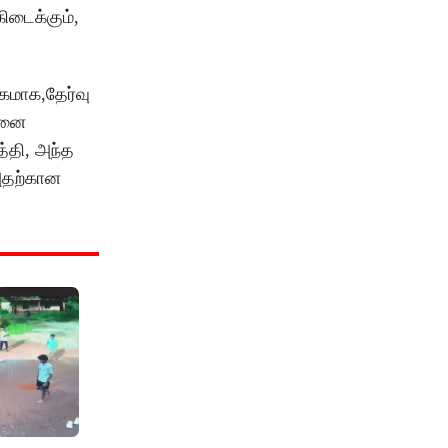
ிடைக்கும்,
மாக,தேர்வு
தனை
த்தி, அந்த
அதற்கான