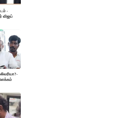
டம் -
ர் விஜய்
லிவரியா?-
ிளக்கம்