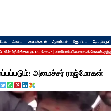
னிமா
க்ரைம்
லைப்ஸ்டைல்
ஆன்மிகம்
ஜோதிடம்
தொழில்நுட்
ரப்பப்படும்: அமைச்சர் ராஜ்மோகன்