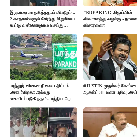
இருவரை காதலித்ததால் விபரீதம்...
#BREAKING விஜய்யின்
2 காதலன்களும் சேர்ந்து சிறுமியை
விவாகரத்து வழக்கு - நாள
கூட்டு வன்கொடுமை செய்து
விசாரணை
கொலை செய்த கொடூரம்
பரந்தூர் விமான நிலைய திட்டம்
#JUSTIN முதல்வர் கோப்ப
தொடர்கிறதா அல்லது
ஆகஸ்ட் 31 வரை பதிவு செய
கைவிடப்படுகிறதா?- மத்திய அரசு
விளக்கம்