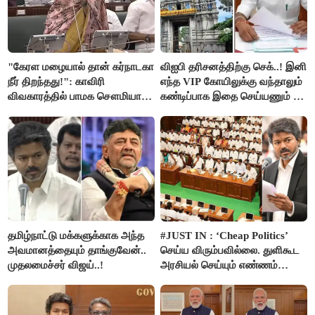
"கேரள மழையால் தான் கர்நாடகா
விஐபி தரிசனத்திற்கு செக்..! இனி
நீர் திறந்தது!": காவிரி
எந்த VIP கோயிலுக்கு வந்தாலும்
விவகாரத்தில் பாமக சௌமியா
கண்டிப்பாக இதை செய்யணும் -
அன்புமணி சாடல்!
அமைச்சர் ரமேஷ்..!
தமிழ்நாட்டு மக்களுக்காக அந்த
#JUST IN : ‘Cheap Politics’
அவமானத்தையும் தாங்குவேன்..
செய்ய விரும்பவில்லை. துளிகூட
முதலமைச்சர் விஜய்..!
அரசியல் செய்யும் எண்ணம்
இல்லை - உதயநிதிக்கு முதல்வர்
விஜய் பதில்!