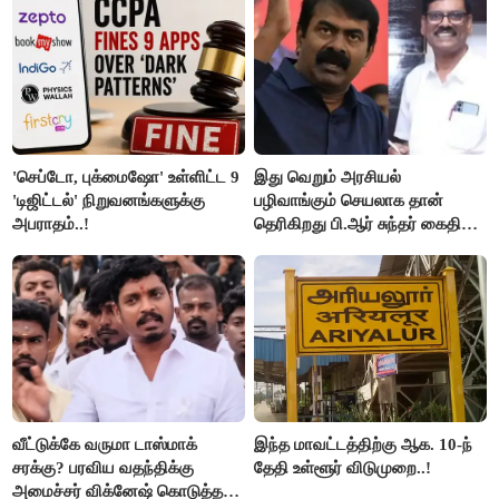
மக்கள்!
'செப்டோ, புக்மைஷோ' உள்ளிட்ட 9
இது வெறும் அரசியல்
'டிஜிட்டல்' நிறுவனங்களுக்கு
பழிவாங்கும் செயலாக தான்
அபராதம்..!
தெரிகிறது பி.ஆர் சுந்தர் கைதிற்கு
சீமான் கடும் கண்டனம்..!
வீட்டுக்கே வருமா டாஸ்மாக்
இந்த மாவட்டத்திற்கு ஆக. 10-ந்
சரக்கு? பரவிய வதந்திக்கு
தேதி உள்ளூர் விடுமுறை..!
அமைச்சர் விக்னேஷ் கொடுத்த