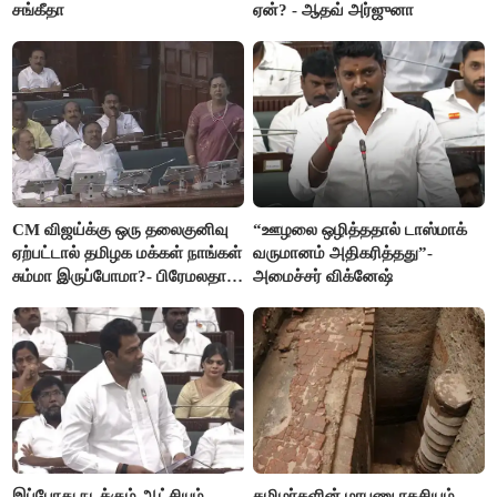
சங்கீதா
ஏன்? - ஆதவ் அர்ஜுனா
CM விஜய்க்கு ஒரு தலைகுனிவு
“ஊழலை ஒழித்ததால் டாஸ்மாக்
ஏற்பட்டால் தமிழக மக்கள் நாங்கள்
வருமானம் அதிகரித்தது”-
சும்மா இருப்போமா?- பிரேமலதா
அமைச்சர் விக்னேஷ்
விஜயகாந்த்
இப்போது நடக்கும் ஆட்சியும்
தமிழர்களின் மரபணு ரகசியம்