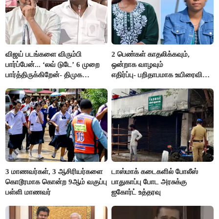
விஜய் படங்களை விரும்பி
2 பெண்கள் காதலிக்கவும்,
பார்ப்பேன்... ‘லவ் டுடே’ 6 முறை
ஒன்றாக வாழவும்
பார்த்திருக்கிறேன்- திமுக
எதிர்ப்பு- பறிதாபமாக உயிரைவிட்ட
எம்.எல்.ஏ.நெகிழ்ச்சி
ஜோடி
3 மாணவர்கள், 3 ஆசிரியர்களை
டாஸ்மாக் கடைகளில் போலீஸ்
கொடூரமாக கொன்ற 9ஆம் வகுப்பு
பாதுகாப்பு போட அரசுக்கு
பள்ளி மாணவர்
ஐகோர்ட் உத்தரவு