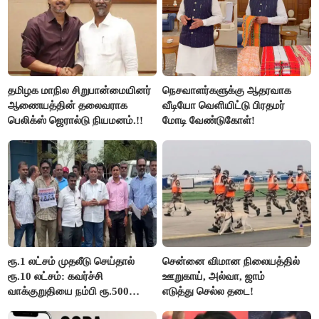
தமிழக மாநில சிறுபான்மையினர்
நெசவாளர்களுக்கு ஆதரவாக
ஆணையத்தின் தலைவராக
வீடியோ வெளியிட்டு பிரதமர்
பெலிக்ஸ் ஜெரால்டு நியமனம்.!!
மோடி வேண்டுகோள்!
ரூ.1 லட்சம் முதலீடு செய்தால்
சென்னை விமான நிலையத்தில்
ரூ.10 லட்சம்: கவர்ச்சி
ஊறுகாய், அல்வா, ஜாம்
வாக்குறுதியை நம்பி ரூ.500
எடுத்து செல்ல தடை!
கோடியை இழந்த திருப்பூர்