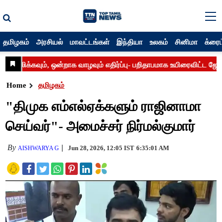
தமிழகம்
அரசியல்
மாவட்டங்கள்
இந்தியா
உலகம்
சினிமா
க்ரைம
Home
தமிழகம்
"திமுக எம்எல்ஏக்களும் ராஜினாமா
செய்வர்"- அமைச்சர் நிர்மல்குமார்
By
Jun 28, 2026, 12:05 IST
6:35:01 AM
AISHWARYA G