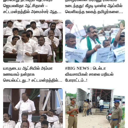
ஜெயலலிதா ஆட்சிதான் –
உடைந்தது! கீழடி டிஎன்ஏ ஆய்வில்
சட்டமன்றத்தில் அமைச்சர் ஆதவ்
வெளிவந்த உலகத் தமிழர்களை
அர்ஜுனா அதிரடி பேச்சு!
மெய்சிலிர்க்க வைக்கும் உண்மை!
யாருடைய ஆட்சியில் அம்மா
#BIG NEWS : டெல்டா
உணவகம் நன்றாக
விவசாயிகள் சாலை மறியல்
செயல்பட்டது..? சட்டமன்றத்தில்
போராட்டம்..!
நடந்த காரசார விவாதம்..!