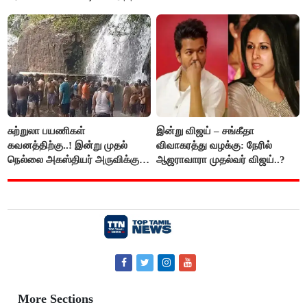
விளக்கம்!
சுற்றுலா பயணிகள்
இன்று விஜய் – சங்கீதா
கவனத்திற்கு..! இன்று முதல்
விவாகரத்து வழக்கு: நேரில்
நெல்லை அகஸ்தியர் அருவிக்கு
ஆஜராவாரா முதல்வர் விஜய்..?
செல்ல தடை..!
More Sections