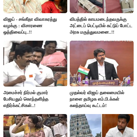
விஜய் - சங்கீதா விவாகரத்து
விபத்தில் காயமடைந்தவருக்கு
வழக்கு : விசாரணை
அட்டைப் பெட்டியில் கட்டுப் போட்ட
ஒத்திவைப்பு..!!
அரசு மருத்துவமனை..!!
அமைச்சர் நிர்மல் குமார்
முதல்வர் விஜய் தலைமையில்
பேசியதும் கொந்தளித்த
நாளை தமிழக எம்.பி.க்கள்
எதிர்க்கட்சிகள்..!
கலந்தாய்வு கூட்டம்!