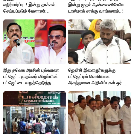
எதிர்பார்ப்பு..! இன்று தாக்கல்
இன்று முதல் ஆன்லைனிலேயே
செய்யப்படும் வேளாண்
டாஸ்மாக் சரக்கு வாங்கலாம்..!
பட்ஜெட்டுக்கு பி.ஆர்.பாண்டியன்
கோரிக்கை!
இது தவெக அரசின் புஸ்வாண
ஜென்சி இளைஞர்களுக்கு
பட்ஜெட் - முதல்வர் விஜய்யின்
பட்ஜெட்டில் வெளியான
பட்ஜெட்டை வறுத்தெடுத்த
அசத்தலான அறிவிப்புகள் ஒர்
மு.க.ஸ்டாலின், இபிஎஸ்..!
பார்வை..!