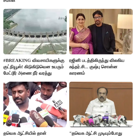
சீமான்
#BREAKING விவசாயிகளுக்கு
ரஜினி படத்திலிருந்து விலகிய
குட்நியூஸ்! கிடுகிடுவென உயரும்
சுந்தர்.சி... குஷ்பு சொன்ன
மேட்டூர் அணை நீர் வரத்து
காரணம்
தவெக ஆட்சியில் தான்
"தவெக ஆட்சி முடியும்போது