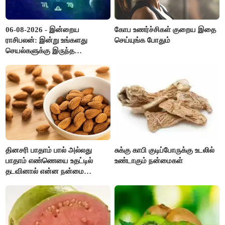
06-08-2026 - இன்றைய
கோப உணர்ச்சிகள் குறைய இதை
ராசிபலன்: இன்று உங்களது
செய்யுங்க போதும்
செயல்களுக்கு இருந்த
முட்டுகட்டைகள் விலகும்.
எதிர்பார்த்த உதவிகள் கிடைக்கும்.
பணவரத்து கூடும்..!
தினசரி பாதாம் பால் அல்லது
சுக்கு காபி குடிப்போருக்கு உடலில்
பாதாம் எண்ணெயை உதட்டில்
உண்டாகும் நன்மைகள்
தடவினால் என்ன நன்மை
தெரியுமா ?