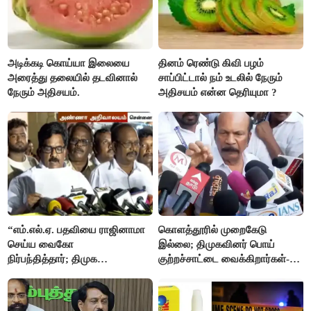
அடிக்கடி கொய்யா இலையை
தினம் ரெண்டு கிவி பழம்
அரைத்து தலையில் தடவினால்
சாப்பிட்டால் நம் உடலில் நேரும்
நேரும் அதிசயம்.
அதிசயம் என்ன தெரியுமா ?
“எம்.எல்.ஏ. பதவியை ராஜினாமா
கொளத்தூரில் முறைகேடு
செய்ய வைகோ
இல்லை; திமுகவினர் பொய்
நிர்பந்தித்தார்; திமுக
குற்றச்சாட்டை வைக்கிறார்கள்-
எம்.எல்.ஏக்களாகவே
வி.எஸ்.பாபு
தொடர்கிறோம்”- மதிமுக
எம்.எல்.ஏக்கள் பரபரப்பு பேட்டி