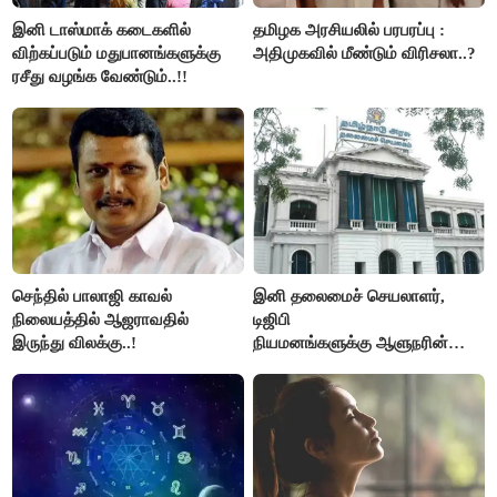
இனி டாஸ்மாக் கடைகளில்
தமிழக அரசியலில் பரபரப்பு :
விற்கப்படும் மதுபானங்களுக்கு
அதிமுகவில் மீண்டும் விரிசலா..?
ரசீது வழங்க வேண்டும்..!!
செந்தில் பாலாஜி காவல்
இனி தலைமைச் செயலாளர்,
நிலையத்தில் ஆஜராவதில்
டிஜிபி
இருந்து விலக்கு..!
நியமனங்களுக்கு ஆளுநரின்
ஒப்புதல் தேவையில்லை -
தமிழ்நாடு அரசு அதிரடி..!