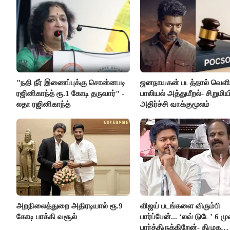
"நதி நீர் இணைப்புக்கு சொன்னபடி
ஜனநாயகன் படத்தால் வெளி
ரஜினிகாந்த் ரூ.1 கோடி தருவார்" -
பாலியல் அத்துமீறல்- சிறுமிய
லதா ரஜினிகாந்த்
அதிர்ச்சி வாக்குமூலம்
அறநிலைத்துறை அதிரடியால் ரூ.9
விஜய் படங்களை விரும்பி
கோடி பாக்கி வசூல்
பார்ப்பேன்... ‘லவ் டுடே’ 6 ம
பார்த்திருக்கிறேன்- திமுக