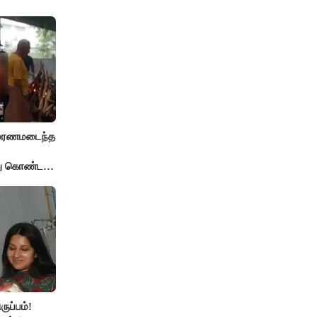
் மரணமடைந்த
்து கொண்ட
ுப்பம்!