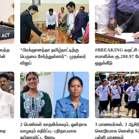
வந்த
“பிரக்ஞானந்தா தமிழ்நாட்டிற்கு
#BREAKING வறட்சி 
ின்
பெருமை சேர்த்துள்ளார்”- முதல்வர்
சமாளிக்க ரூ.288.97 க
விஜய்
ஒதுக்கீடு
2 பெண்கள் காதலிக்கவும், ஒன்றாக
3 மாணவர்கள், 3 ஆசி
ுறை
வாழவும் எதிர்ப்பு- பறிதாபமாக
கொடூரமாக கொன்ற 9ஆம
உயிரைவிட்ட ஜோடி
பள்ளி மாணவர்