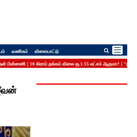
பம்
வணிகம்
விளையாட்டு
ீவன்