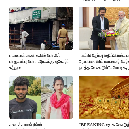
எம்.எல்.ஏ.நெகிழ்ச்சி
டாஸ்மாக் கடைகளில் போலீஸ்
“பள்ளி தேர்வு மதிப்பெண்கள
பாதுகாப்பு போட அரசுக்கு ஐகோர்ட்
அடிப்படையில் மாணவர் சேர்
உத்தரவு
நடத்த வேண்டும்”- மோடிக்கு
கடிதம்
சமைக்காமல் ரீல்ஸ்
#BREAKING ஷாக் கொடுத