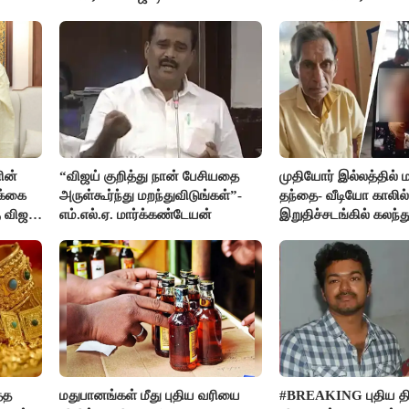
ின்
“விஜய் குறித்து நான் பேசியதை
முதியோர் இல்லத்தில
க்கை
அருள்கூர்ந்து மறந்துவிடுங்கள்”-
தந்தை- வீடியோ காலில்
 விஜய்
எம்.எல்.ஏ. மார்க்கண்டேயன்
இறுதிச்சடங்கில் கலந
மகள்கள்
்த
மதுபானங்கள் மீது புதிய வரியை
#BREAKING புதிய திர