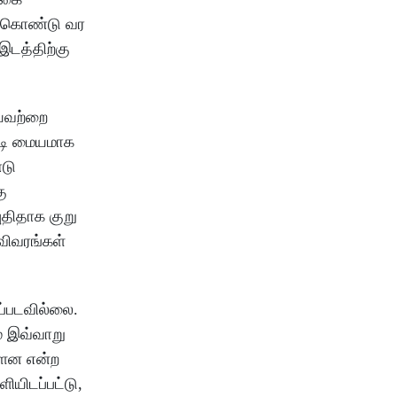
ழ் கொண்டு வர
இடத்திற்கு
யவற்றை
ாடி மையமாக
்டு
ு
ுதிதாக குறு
விவரங்கள்
ப்படவில்லை.
ை இவ்வாறு
்ளன என்ற
ியிடப்பட்டு,