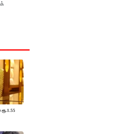
க்
 ரூ.1.55