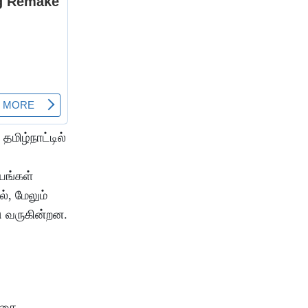
மிழ்நாட்டில்
யங்கள்
், மேலும்
ு வருகின்றன.
்கை