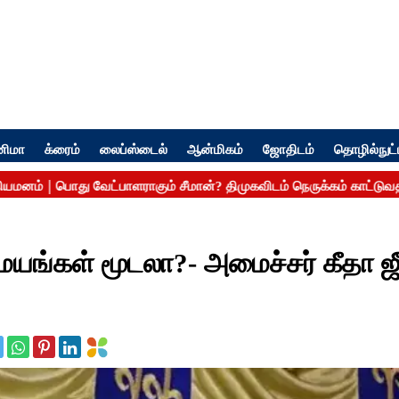
னிமா
க்ரைம்
லைப்ஸ்டைல்
ஆன்மிகம்
ஜோதிடம்
தொழில்நுட்
மையங்கள் மூடலா?- அமைச்சர் கீதா ஜ