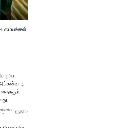
44 மையங்கள்
 போதிய
அங்கன்வாடி
ானதாகும்.
றது.