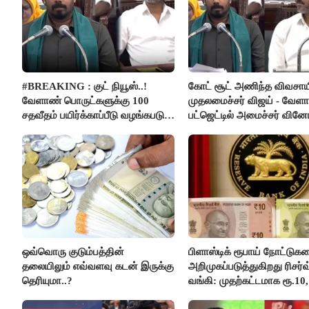
#BREAKING : குட் நியூஸ்..!
கோட் சூட் அணிந்த விவசாய
வேளாண் பொருட்களுக்கு 100
முதலமைச்சர் விஜய் - வேள
சதவீதம் பயிர்க்காப்பீடு வழங்கபடும்
பட்ஜெட்டில் அமைச்சர் வின
- அமைச்சர் வினோத்..!
பெருமிதம்..!
ஒவ்வொரு குடும்பத்தின்
பிளாஸ்டிக் ரூபாய் நோட்டுக
தலையிலும் எவ்வளவு கடன் இருக்கு
அறிமுகப்படுத்துகிறது ரிசர்வ
தெரியுமா..?
வங்கி: முதற்கட்டமாக ரூ.10,
நோட்டுகள் அச்சடிப்பு!