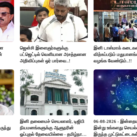
கோரிக்கை!
ாண
ஜென்சி இளைஞர்களுக்கு
இனி டாஸ்மாக் கடைகள
ன்
பட்ஜெட்டில் வெளியான அசத்தலான
விற்கப்படும் மதுபானங்
அறிவிப்புகள் ஒர் பார்வை..!
வழங்க வேண்டும்..!!
இனி தலைமைச் செயலாளர், டிஜிபி
06-08-2026 - இன்றைய
ுந்து
நியமனங்களுக்கு ஆளுநரின்
இன்று உங்களது செயல்
ஒப்புதல் தேவையில்லை - தமிழ்நாடு
இருந்த முட்டுகட்டைகள்