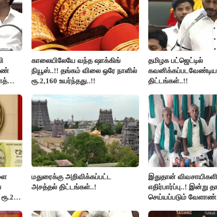
ி
காலையிலேயே வந்த ஷாக்கிங்
தமிழக பட்ஜெட்டில்
ாண்
நியூஸ்..!! தங்கம் விலை ஒரே நாளில்
கவனிக்கப்படவேண்டிய
ோத்
ரூ.2,160 உயர்ந்தது..!!
திட்டங்கள்..!!
ளை
மதுரைக்கு அறிவிக்கப்பட்ட
இதுதான் விவசாயிகளி
்
அசத்தல் திட்டங்கள்..!
எதிர்பார்ப்பு..! இன்று த
 ரூ.20
செய்யப்படும் வேளாண்
பட்ஜெட்டுக்கு பி.ஆர்.