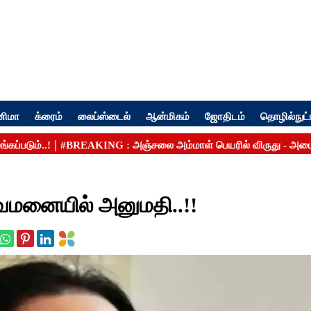
னிமா
க்ரைம்
லைப்ஸ்டைல்
ஆன்மிகம்
ஜோதிடம்
தொழில்நுட்
ுவமனையில் அனுமதி..!!