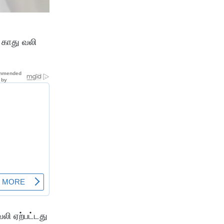
ட காது வலி
லி ஏற்பட்டது