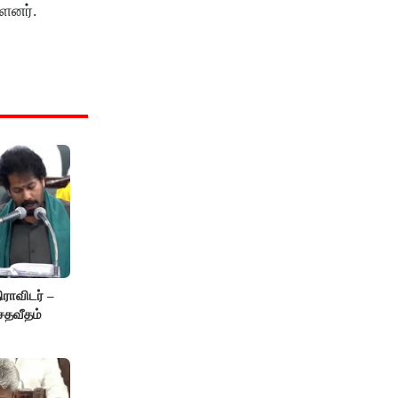
்ளனர்.
ாவிடர் –
சதவீதம்