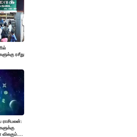
ில்
களுக்கு ரசீது
 ராசிபலன்:
களுக்கு
 விலகும்.