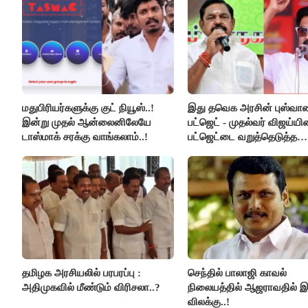
மதுபிரியர்களுக்கு குட் நியூஸ்..!
இது தவெக அரசின் புஸ்வ
இன்று முதல் ஆன்லைனிலேயே
பட்ஜெட் - முதல்வர் விஜய்யி
டாஸ்மாக் சரக்கு வாங்கலாம்..!
பட்ஜெட்டை வறுத்தெடுத்த
மு.க.ஸ்டாலின், இபிஎஸ்..!
தமிழக அரசியலில் பரபரப்பு :
செந்தில் பாலாஜி காவல்
அதிமுகவில் மீண்டும் விரிசலா..?
நிலையத்தில் ஆஜராவதில் இர
விலக்கு..!