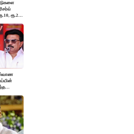
ட்டுகளை
ிசர்வ்
ூ.10, ரூ.20
ுஸ்வாண
ஜய்யின்
த்த
.!