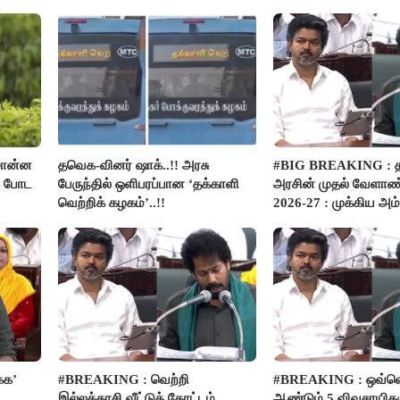
பார்த்த நபர்..!
சொன்ன
தவெக-வினர் ஷாக்..!! அரசு
#BIG BREAKING :
ம் போட
பேருந்தில் ஒளிபரப்பான ‘தக்காளி
அரசின் முதல் வேளாண்
வெற்றிக் கழகம்’..!!
2026-27 : முக்கிய அம்
பார்வை..!
்க’
#BREAKING : வெற்றி
#BREAKING : ஒவ்வ
இல்லத்தரசி வீட்டுத் தோட்டம்
ஆண்டும் 5 விவசாயிகள