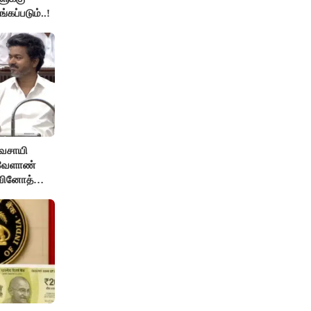
்கப்படும்..!
ிவசாயி
 வேளாண்
 வினோத்