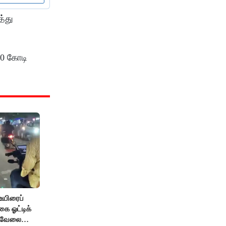
த்து
10 கோடி
உயிரைப்
ை ஓட்டிக்
் வேலை