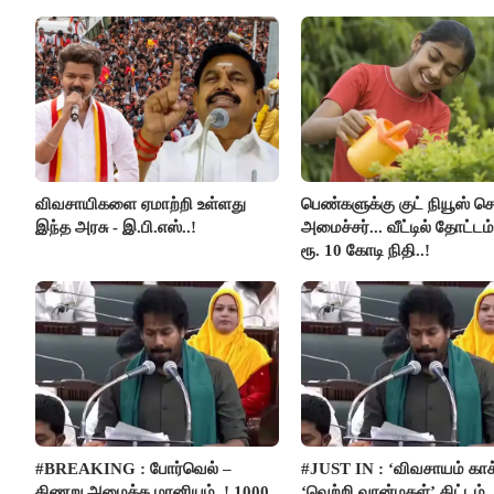
விவசாயிகளை ஏமாற்றி உள்ளது
பெண்களுக்கு குட் நியூஸ் 
இந்த அரசு - இ.பி.எஸ்..!
அமைச்சர்... வீட்டில் தோட்ட
ரூ. 10 கோடி நிதி..!
#BREAKING : போர்வெல் –
#JUST IN : ‘விவசாயம் காக
கிணறு அமைக்க மானியம்..! 1000
‘வெற்றி வான்மகள்’ திட்டம்