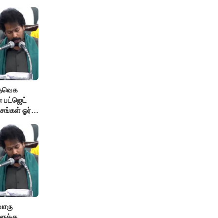
 தவெக
 பட்ஜெட்
சங்கள் ஓர்
ொரு
ுக்கு