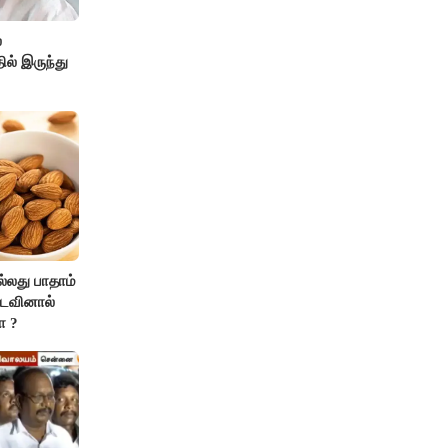
்
ல் இருந்து
ல்லது பாதாம்
டவினால்
ா ?