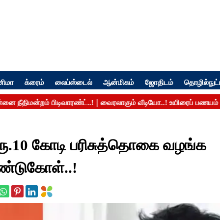
னிமா
க்ரைம்
லைப்ஸ்டைல்
ஆன்மிகம்
ஜோதிடம்
தொழில்நுட்
ு ரூ.10 கோடி பரிசுத்தொகை வழங்க
ண்டுகோள்..!