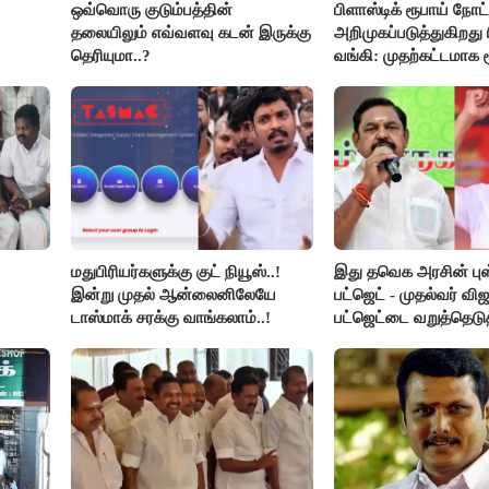
ஒவ்வொரு குடும்பத்தின்
பிளாஸ்டிக் ரூபாய் நோ
தலையிலும் எவ்வளவு கடன் இருக்கு
அறிமுகப்படுத்துகிறது ர
தெரியுமா..?
வங்கி: முதற்கட்டமாக ர
நோட்டுகள் அச்சடிப்பு!
மதுபிரியர்களுக்கு குட் நியூஸ்..!
இது தவெக அரசின் ப
இன்று முதல் ஆன்லைனிலேயே
பட்ஜெட் - முதல்வர் வி
டாஸ்மாக் சரக்கு வாங்கலாம்..!
பட்ஜெட்டை வறுத்தெடு
ியன்
மு.க.ஸ்டாலின், இபிஎஸ்.