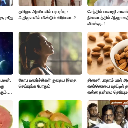
தமிழக அரசியலில் பரபரப்பு :
செந்தில் பாலாஜி காவல
கு ரசீது
அதிமுகவில் மீண்டும் விரிசலா..?
நிலையத்தில் ஆஜராவதி
விலக்கு..!
ிபலன்:
கோப உணர்ச்சிகள் குறைய இதை
தினசரி பாதாம் பால் அ
கு
செய்யுங்க போதும்
எண்ணெயை உதட்டில் த
ும்.
என்ன நன்மை தெரியும
கும்.