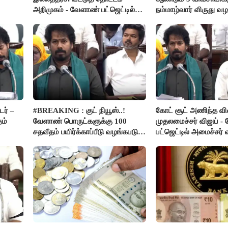
அறிமுகம் - வேளாண் பட்ஜெட்டில்
நம்மாழ்வார் விருது வழங
அறிவிப்பு..!
ர் –
#BREAKING : குட் நியூஸ்..!
கோட் சூட் அணிந்த வ
தம்
வேளாண் பொருட்களுக்கு 100
முதலமைச்சர் விஜய் -
சதவீதம் பயிர்க்காப்பீடு வழங்கபடும்
பட்ஜெட்டில் அமைச்சர்
- அமைச்சர் வினோத்..!
பெருமிதம்..!