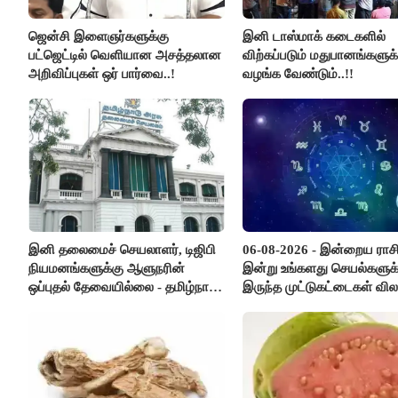
ஜென்சி இளைஞர்களுக்கு
இனி டாஸ்மாக் கடைகளில்
பட்ஜெட்டில் வெளியான அசத்தலான
விற்கப்படும் மதுபானங்களுக்
அறிவிப்புகள் ஒர் பார்வை..!
வழங்க வேண்டும்..!!
இனி தலைமைச் செயலாளர், டிஜிபி
06-08-2026 - இன்றைய ராச
நியமனங்களுக்கு ஆளுநரின்
இன்று உங்களது செயல்களுக்
ஒப்புதல் தேவையில்லை - தமிழ்நாடு
இருந்த முட்டுகட்டைகள் விலக
அரசு அதிரடி..!
எதிர்பார்த்த உதவிகள் கிடைக்
பணவரத்து கூடும்..!