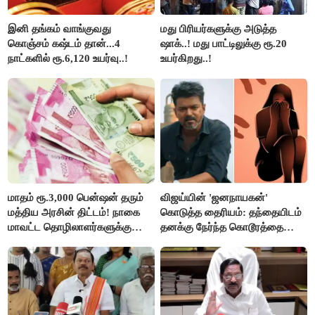
இனி தங்கம் வாங்குவது
மது பிரியர்களுக்கு அடுத்த
கொஞ்சம் கஷ்டம் தான்...4
ஷாக்..! மது பாட்டிலுக்கு ரூ.20
நாட்களில் ரூ.6,120 உயர்வு..!
உயர்கிறது..!
மாதம் ரூ.3,000 பென்ஷன் தரும்
விஜய்யின் 'ஜனநாயகன்'
மத்திய அரசின் திட்டம்! நாகை
கொடுத்த தைரியம்: தந்தையிடம்
மாவட்ட தொழிலாளர்களுக்கு
தனக்கு நேர்ந்த கொடூரத்தை
ஆட்சியர் வெளியிட்ட சூப்பர்
கூறிய சிறுமி!
செய்தி!