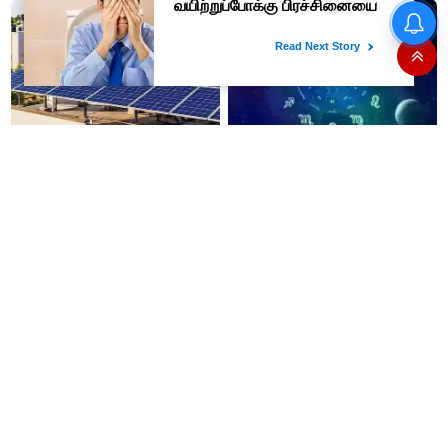
தமிழ்நாட்டில் வீட்டு சோலார்
08-08-2026 - இன்றைய
சிஸ்டத்துக்கு ஒரு லட்சம் மானியம்
ராசிபலன்: இன்று தடைபட்ட
பெறுவது எப்படி? விண்ணப்பிப்பது
காரியங்களில் தடை நீங்கும்.
எப்படி?
பணவரத்து எதிர்பார்த்தபடி
இருக்கும். ஆன்மீக எண்ணம்
அதிகரிக்கும்..!
கண்ணின் கருவளையம் போக்க
வாழைப்பழ மசியலை தினமும்
எந்த எண்ணெய் உதவும் தெரியுமா
முகத்தில் பூசினால் என்னாகும்