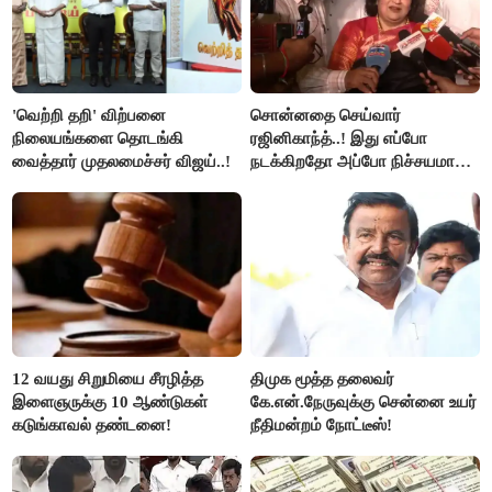
'வெற்றி தறி' விற்பனை
சொன்னதை செய்வார்
நிலையங்களை தொடங்கி
ரஜினிகாந்த்..! இது எப்போ
வைத்தார் முதலமைச்சர் விஜய்..!
நடக்கிறதோ அப்போ நிச்சயமாக
ரஜினி ₹1 கோடி தருவார் - லதா
ரஜினிகாந்த்..!
12 வயது சிறுமியை சீரழித்த
திமுக மூத்த தலைவர்
இளைஞருக்கு 10 ஆண்டுகள்
கே.என்.நேருவுக்கு சென்னை உயர்
கடுங்காவல் தண்டனை!
நீதிமன்றம் நோட்டீஸ்!