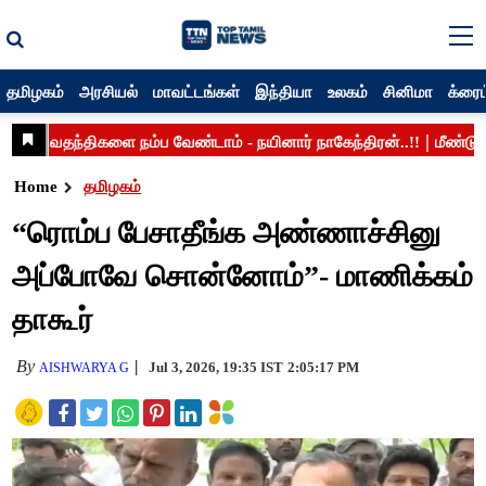
தமிழகம்
அரசியல்
மாவட்டங்கள்
இந்தியா
உலகம்
சினிமா
க்ரைம
Home
தமிழகம்
“ரொம்ப பேசாதீங்க அண்ணாச்சினு
அப்போவே சொன்னோம்”- மாணிக்கம்
தாகூர்
By
Jul 3, 2026, 19:35 IST
2:05:17 PM
AISHWARYA G