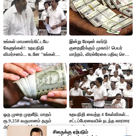
உங்கள் மாமனார்கிட்டயே
இன்று ரேஷன் கார்டு
கேளுங்கள்!: உதயநிதி
குறைதீர்க்கும் முகாம்! பெயர்
விமர்சனம்... உடனே "உங்கள்
மாற்றம், விரல்ரேகை பதிவு செய்ய
அப்பாவிடம் கேளுங்கள்" என
அரிய வாய்ப்பு!
ஆதவ் அர்ஜுனா பதிலடி!
ஒரு முறை முதலீடு, மாதம்
உதயநிதி வைத்த 4 கேள்விகள்...
ரூ.9,250 வருமானம் தரும்
சட்டப்பேரவையில் நடந்த காரசார
அற்புதமான திட்டம்..!
விவாதம்..!