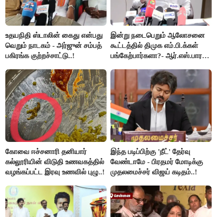
உதயநிதி ஸ்டாலின் கைது என்பது
இன்று நடைபெறும் ஆலோசனை
வெறும் நாடகம் - அர்ஜுன் சம்பத்
கூட்டத்தில் திமுக எம்.பி.க்கள்
பகிரங்க குற்றச்சாட்டு..!
பங்கேற்பார்களா?- ஆர்.எஸ்.பாரதி
விளக்கம்..!
கோவை ஈச்சனாரி தனியார்
இந்த படிப்பிற்கு 'நீட்' தேர்வு
கல்லூரியின் விடுதி உணவகத்தில்
வேண்டாமே - பிரதமர் மோடிக்கு
வழங்கப்பட்ட இரவு உணவில் புழு..!
முதலமைச்சர் விஜய் கடிதம்..!