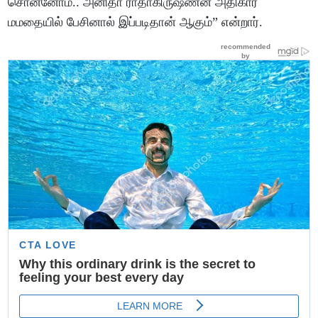
சொன்னோம்.. அனிதா ராதாகிருஷ்ணன் அதிகார
மமதையில் பேசினால் இப்படிதான் ஆகும்” என்றார்.