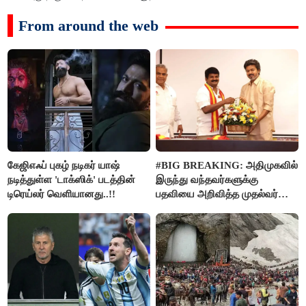
From around the web
கேஜிஎஃப் புகழ் நடிகர் யாஷ்
#BIG BREAKING: அதிமுகவில்
நடித்துள்ள 'டாக்‌ஸிக்' படத்தின்
இருந்து வந்தவர்களுக்கு
டிரெய்லர் வெளியானது..!!
பதவியை அறிவித்த முதல்வர்
விஜய்..!!