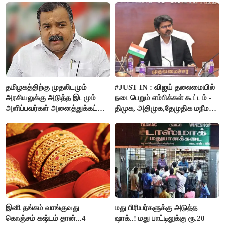
தமிழகத்திற்கு முதலிடமும்
#JUST IN : விஜய் தலைமையில்
அரசியலுக்கு அடுத்த இடமும்
நடைபெறும் எம்பிக்கள் கூட்டம் -
அளிப்பவர்கள் அனைத்துக்கட்சி
திமுக, அதிமுக,தேமுதிக மநீம
கூட்டத்தில் நிச்சயம்
புறக்கணிப்பு..!
பங்கேற்பார்கள் - மாணிக்கம்
தாகூர்..!!
இனி தங்கம் வாங்குவது
மது பிரியர்களுக்கு அடுத்த
கொஞ்சம் கஷ்டம் தான்...4
ஷாக்..! மது பாட்டிலுக்கு ரூ.20