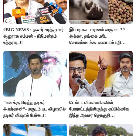
#BIG NEWS : நடிகர் சரத்குமார்
இப்படி கூட மரணம் வருமா..??
ஆஜராக சம்மன் - நீதிமன்றம்
அக்கா, தங்கை பலி..
உத்தரவு..!!
கொண்டைக்கடலையால் பறிபோன
உயிர்கள்..!!
"எனக்கு பிடித்த நடிகர்
டெல்டா விவசாயிகளின்
அவர்தான்"- மகுடம் பட விழாவில்
போராட்டத்திலிருந்து தப்பிக்கவே
நடிகர் விஷால் பேச்சு..!!
இந்த அவசர தொகுதி
மறுவரையறை நாடகத்தை
அரங்கேற்றுகிறார் முதலமைச்சர் -
திமுக ஐடி விங்..!!