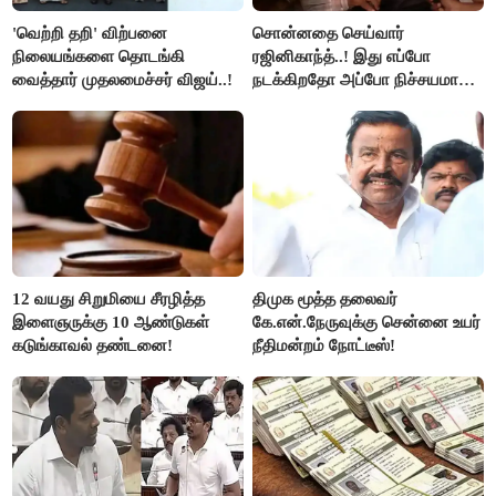
'வெற்றி தறி' விற்பனை
சொன்னதை செய்வார்
நிலையங்களை தொடங்கி
ரஜினிகாந்த்..! இது எப்போ
வைத்தார் முதலமைச்சர் விஜய்..!
நடக்கிறதோ அப்போ நிச்சயமாக
ரஜினி ₹1 கோடி தருவார் - லதா
ரஜினிகாந்த்..!
12 வயது சிறுமியை சீரழித்த
திமுக மூத்த தலைவர்
இளைஞருக்கு 10 ஆண்டுகள்
கே.என்.நேருவுக்கு சென்னை உயர்
கடுங்காவல் தண்டனை!
நீதிமன்றம் நோட்டீஸ்!