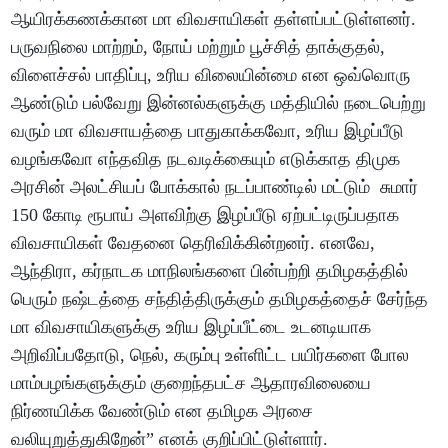
ஆயிரக்கணக்கான மா விவசாயிகள் தள்ளப்பட்டுள்ளனர்.
பருவநிலை மாற்றம், நோய் மற்றும் பூச்சித் தாக்குதல்,
விளைச்சல் பாதிப்பு, உரிய விலையின்மை என ஒவ்வொரு
ஆண்டும் பல்வேறு இன்னல்களுக்கு மத்தியில் நடைபெற்று
வரும் மா விவசாயத்தை பாதுகாக்கவோ, உரிய இழப்பீடு
வழங்கவோ எந்தவித நடவடிக்கையும் எடுக்காத திமுக
அரசின் அலட்சியப் போக்கால் நடப்பாண்டில் மட்டும் சுமார்
150 கோடி ரூபாய் அளவிற்கு இழப்பீடு ஏற்பட்டிருப்பதாக
விவசாயிகள் வேதனை தெரிவிக்கின்றனர். எனவே,
ஆந்திரா, கர்நாடக மாநிலங்களை பின்பற்றி தமிழகத்தில்
பெரும் நஷ்டத்தை சந்தித்திருக்கும் தமிழகத்தைச் சேர்ந்த
மா விவசாயிகளுக்கு உரிய இழப்பீட்டை உடனடியாக
அறிவிப்பதோடு, நெல், கரும்பு உள்ளிட்ட பயிர்களை போல
மாம்பழங்களுக்கும் குறைந்தபட்ச ஆதாரவிலையை
நிர்ணயிக்க வேண்டும் என தமிழக அரசை
வலியுறுத்துகிறேன்” எனக் குறிப்பிட்டுள்ளார்.