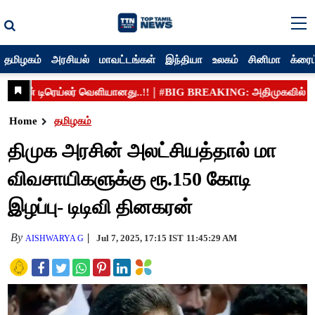
தமிழகம்
அரசியல்
மாவட்டங்கள்
இந்தியா
உலகம்
சினிமா
க்ரைம
Home
தமிழகம்
திமுக அரசின் அலட்சியத்தால் மா
விவசாயிகளுக்கு ரூ.150 கோடி
இழப்பு- டிடிவி தினகரன்
By
Jul 7, 2025, 17:15 IST
11:45:29 AM
AISHWARYA G