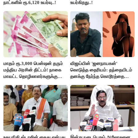
நாட்களில் ரூ.6,120 உயர்வு..!
உயர்கிறது..!
மாதம் ரூ.3,000 பென்ஷன் தரும்
விஜய்யின் 'ஜனநாயகன்'
மத்திய அரசின் திட்டம்! நாகை
கொடுத்த தைரியம்: தந்தையிடம்
மாவட்ட தொழிலாளர்களுக்கு
தனக்கு நேர்ந்த கொடூரத்தை
ஆட்சியர் வெளியிட்ட சூப்பர்
கூறிய சிறுமி!
செய்தி!
உதயநிதி ஸ்டாலின் கைது என்பது
இன்று நடைபெறும் ஆலோசனை