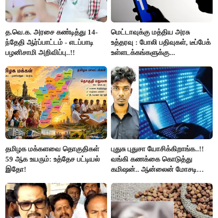
த.வெ.க. அரசை கண்டித்து 14-
மெட்டாவுக்கு மத்திய அரசு
ந்தேதி ஆர்ப்பாட்டம் - எடப்பாடி
உத்தரவு : போலி பதிவுகள், டீப்பேக்
பழனிசாமி அறிவிப்பு..!!
உள்ளடக்கங்களுக்கு...
தமிழக மக்களவை தொகுதிகள்
புதுசு புதுசா யோசிக்கிறாங்க..!!
59 ஆக உயரும்: உத்தேச பட்டியல்
வங்கி கணக்கை கொடுத்து
இதோ!
கமிஷன்.. ஆன்லைன் மோசடி
கும்பலுக்கு உதவிய வாலிபர்
கைது..!!