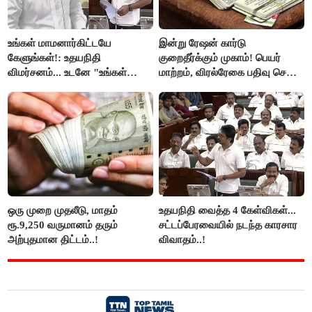
உங்கள் மாமனார்கிட்டயே
இன்று ரேஷன் கார்டு
கேளுங்கள்!: உதயநிதி
குறைதீர்க்கும் முகாம்! பெயர்
விமர்சனம்... உடனே "உங்கள்
மாற்றம், விரல்ரேகை பதிவு செய்ய
அப்பாவிடம் கேளுங்கள்" என
அரிய வாய்ப்பு!
ஆதவ் அர்ஜுனா பதிலடி!
ஒரு முறை முதலீடு, மாதம்
உதயநிதி வைத்த 4 கேள்விகள்...
ரூ.9,250 வருமானம் தரும்
சட்டப்பேரவையில் நடந்த காரசார
அற்புதமான திட்டம்..!
விவாதம்..!