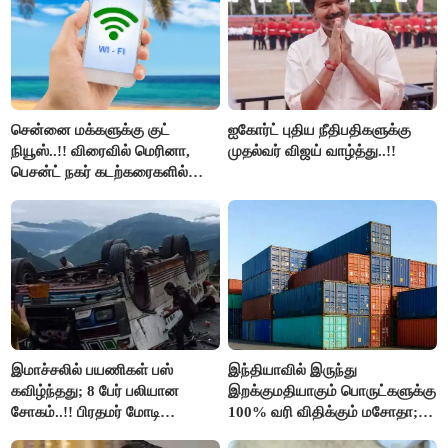
சென்னை மக்களுக்கு குட்
ஐகோர்ட் புதிய நீதிபதிகளுக்கு
நியூஸ்..!! விரைவில் மெரினா,
முதல்வர் விஜய் வாழ்த்து..!!
பெசன்ட் நகர் கடற்கரைகளில்
இலவச Wi-Fi வசதி..!!
இமாச்சலில் பயணிகள் பஸ்
இந்தியாவில் இருந்து
கவிழ்ந்தது; 8 பேர் பலியான
இறக்குமதியாகும் பொருட்களுக்கு
சோகம்..!! பிரதமர் மோடி
100% வரி விதிக்கும் மசோதா;
இரங்கல்..!!
அமெரிக்கா நிறைவேற்றம்..!!