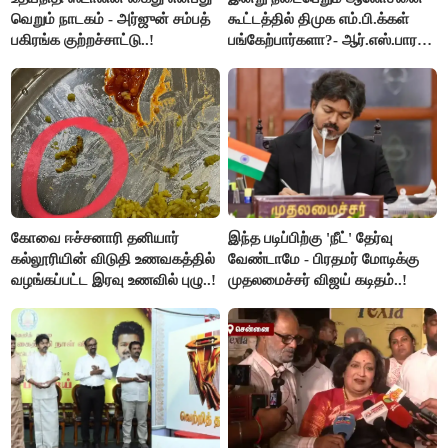
வெறும் நாடகம் - அர்ஜுன் சம்பத்
கூட்டத்தில் திமுக எம்.பி.க்கள்
பகிரங்க குற்றச்சாட்டு..!
பங்கேற்பார்களா?- ஆர்.எஸ்.பாரதி
விளக்கம்..!
கோவை ஈச்சனாரி தனியார்
இந்த படிப்பிற்கு 'நீட்' தேர்வு
கல்லூரியின் விடுதி உணவகத்தில்
வேண்டாமே - பிரதமர் மோடிக்கு
வழங்கப்பட்ட இரவு உணவில் புழு..!
முதலமைச்சர் விஜய் கடிதம்..!