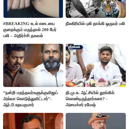
#BREAKING உடல் எடையை
நீலகிரியில் புலி தாக்கி ஒருவர் பலி
குறைக்கும் மருந்தால் 200 பேர்
பலி – அதிர்ச்சி தகவல்
“நன்றி மறந்தவர்களுக்குவிஜய்
தி.மு.க. ஆட்சியில் தூங்கிக்
அல்வா கொடுத்துவிட்டார்”-
கொண்டிருந்தார்களா? -
ஆர்.பி.உதயகுமார்
அமைச்சர் ரமேஷ்