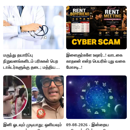
மருந்து தயாரிப்பு
இளைஞர்களே உஷார்..! வாடகை
நிறுவனங்களிடம் பரிசுகள் பெற
காதலன் என்ற பெயரில் புது வகை
டாக்டர்களுக்கு தடை; மத்திய
மோசடி..!
அரசு உத்தரவு..!
இனி ஓடவும் முடியாது; ஒளியவும்
09-08-2026 - இன்றைய