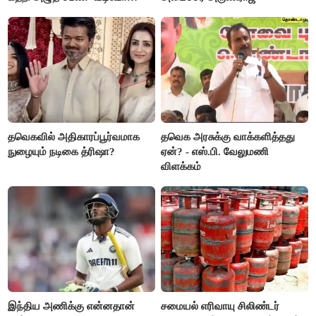
வைரல்
தவெகவில் அதிகாரப்பூர்வமாக
தவெக அரசுக்கு வாக்களித்தது
நுழையும் நடிகை த்ரிஷா?
ஏன்? - எஸ்.பி. வேலுமணி
விளக்கம்
இந்திய அணிக்கு என்னதான்
சமையல் எரிவாயு சிலிண்டர்