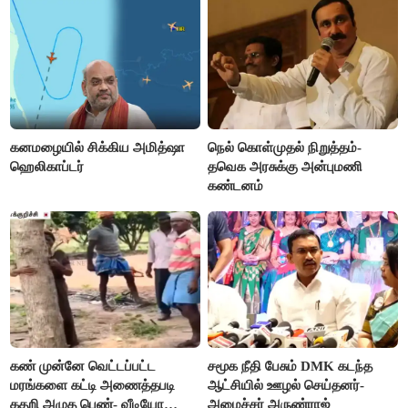
கனமழையில் சிக்கிய அமித்ஷா
நெல் கொள்முதல் நிறுத்தம்-
ஹெலிகாப்டர்
தவெக அரசுக்கு அன்புமணி
கண்டனம்
கண் முன்னே வெட்டப்பட்ட
சமூக நீதி பேசும் DMK கடந்த
மரங்களை கட்டி அணைத்தபடி
ஆட்சியில் ஊழல் செய்தனர்-
கதறி அழுத பெண்- வீடியோ
அமைச்சர் அருண்ராஜ்