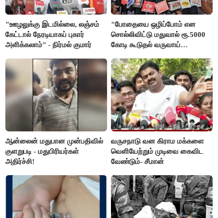
"ஊழலுக்கு இடமில்லை, லஞ்சம்
"போதையை ஒழிப்போம் என
கேட்டால் நேரடியாகப் புகார்
சொல்லிவிட்டு மதுவால் ரூ.5000
அளிக்கலாம்" - நிர்மல் குமார்
கோடி கூடுதல் வருவாய்
கிடைக்கும்னு சொல்றாங்க”-
மார்க்கண்டேயன்
ஆன்லைன் மதுபான முன்பதிவில்
வருசநாடு வன கிராம மக்களை
குளறுபடி - மதுபிரியர்கள்
வெளியேற்றும் முடிவை கைவிட
அதிர்ச்சி!
வேண்டும்- சீமான்