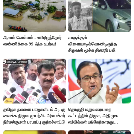
அசாம் வெள்ளம் - உயிரிழந்தோர்
காருக்குள்
எண்ணிக்கை 99 ஆக உயர்வு!
விளையாடிக்கொண்டிருந்த
சிறுவன் மூச்சு திணறி பலி
தமிழக நலனை பாஜகவிடம் அடகு
தொகுதி மறுவரையறை
வைக்க திமுக முயற்சி- அமைச்சர்
கூட்டத்தில் திமுக, அதிமுக
நிர்மல்குமார் பரபரப்பு குற்றச்சாட்டு
எம்பிக்கள் பங்கேற்காதது
வருத்தமளிக்கிறது- ப.சிதம்பரம்