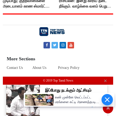
முடியாது; குற்றவாளிகளை
ராசிபலன்: இன்று காரிய தடை
அடையாளம் காண ஸ்மார்ட்
நீங்கும். வாழ்க்கை வளம் பெறும்.
கண்ணாடிகளை பயன்படுத்த
எதிரில் இருப்பவர்களை
போலீசார் முடிவு..!
எடைபோடுவது நல்லது..!
More Sections
Contact Us
About Us
Privacy Policy
© 2019 Top Tamil News
கண் முன்னே வெட்டப்பட்ட
மரங்களை கட்டி அணைத்தபடி
கதறி அழுத பெண்- வீடியோ
வைரல்