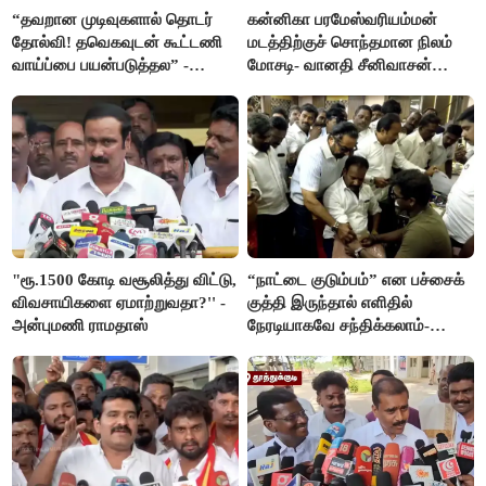
“தவறான முடிவுகளால் தொடர்
கன்னிகா பரமேஸ்வரியம்மன்
தோல்வி! தவெகவுடன் கூட்டணி
மடத்திற்குச் சொந்தமான நிலம்
வாய்ப்பை பயன்படுத்தல” -
மோசடி- வானதி சீனிவாசன்
இபிஎஸ் மீது சரமாரி குற்றச்சாட்டு
கண்டனம்
"ரூ.1500 கோடி வசூலித்து விட்டு,
“நாட்டை குடும்பம்” என பச்சைக்
விவசாயிகளை ஏமாற்றுவதா?'' -
குத்தி இருந்தால் எளிதில்
அன்புமணி ராமதாஸ்
நேரடியாகவே சந்திக்கலாம்-
சரத்குமார்