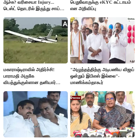
ஆச்சு? வரிசையா Injury...
பெறுவோருக்கு eKYC கட்டாயம்
டெஸ்ட் தொடரில் இருந்து சாய்
என அறிவிப்பு
சுதர்சனும் விலகல்
மகாராஷ்டிராவில் அதிர்ச்சி!
"அழுத்தத்திற்கு அடிபணிய விஜய்
பாராமதி அருகே
ஒன்றும் இபிஎஸ் இல்லை"-
விபத்துக்குள்ளான தனியார்
மாணிக்கம்தாகூர்
பயிற்சி விமானம்