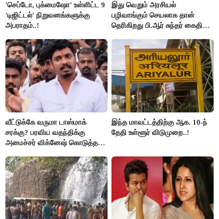
'செப்டோ, புக்மைஷோ' உள்ளிட்ட 9
இது வெறும் அரசியல்
'டிஜிட்டல்' நிறுவனங்களுக்கு
பழிவாங்கும் செயலாக தான்
அபராதம்..!
தெரிகிறது பி.ஆர் சுந்தர் கைதிற்கு
சீமான் கடும் கண்டனம்..!
வீட்டுக்கே வருமா டாஸ்மாக்
இந்த மாவட்டத்திற்கு ஆக. 10-ந்
சரக்கு? பரவிய வதந்திக்கு
தேதி உள்ளூர் விடுமுறை..!
அமைச்சர் விக்னேஷ் கொடுத்த
விளக்கம்!