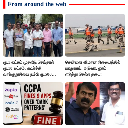
From around the web
ரூ.1 லட்சம் முதலீடு செய்தால்
சென்னை விமான நிலையத்தில்
ரூ.10 லட்சம்: கவர்ச்சி
ஊறுகாய், அல்வா, ஜாம்
வாக்குறுதியை நம்பி ரூ.500
எடுத்து செல்ல தடை!
கோடியை இழந்த திருப்பூர்
மக்கள்!