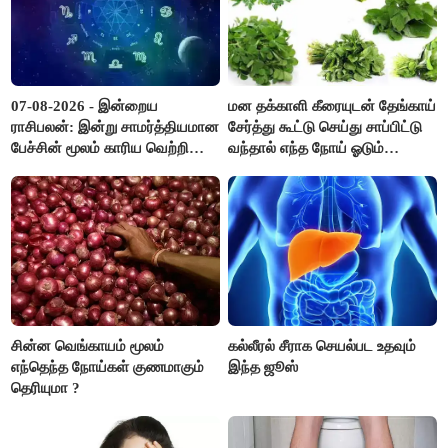
07-08-2026 - இன்றைய
மன தக்காளி கீரையுடன் தேங்காய்
ராசிபலன்: இன்று சாமர்த்தியமான
சேர்த்து கூட்டு செய்து சாப்பிட்டு
பேச்சின் மூலம் காரிய வெற்றி
வந்தால் எந்த நோய் ஓடும்
உண்டாகும். அடுத்தவரை நம்பி
தெரியுமா ?
பொறுப்புகளை ஒப்படைப்பதில்
கவனம் தேவை..!
சின்ன வெங்காயம் மூலம்
கல்லீரல் சீராக செயல்பட உதவும்
எந்தெந்த நோய்கள் குணமாகும்
இந்த ஜூஸ்
தெரியுமா ?