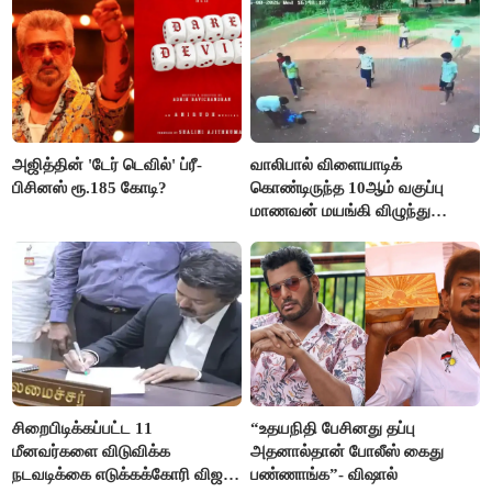
அஜித்தின் 'டேர் டெவில்' ப்ரீ-
வாலிபால் விளையாடிக்
பிசினஸ் ரூ.185 கோடி?
கொண்டிருந்த 10ஆம் வகுப்பு
மாணவன் மயங்கி விழுந்து
உயிரிழப்பு
சிறைபிடிக்கப்பட்ட 11
“உதயநிதி பேசினது தப்பு
மீனவர்களை விடுவிக்க
அதனால்தான் போலீஸ் கைது
நடவடிக்கை எடுக்கக்கோரி விஜய்
பண்ணாங்க”- விஷால்