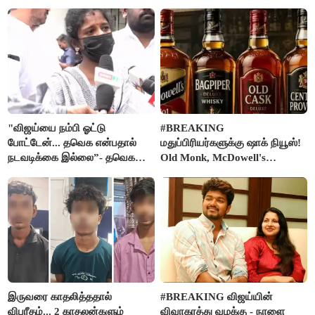
கடிதம்
"விஜய்யை நம்பி ஓட்டு
#BREAKING
போட்டேன்... தவெக என்பதால்
மதுப்பிரியர்களுக்கு ஷாக் நியூஸ்!
நடவடிக்கை இல்லை”- தவெக
Old Monk, McDowell's
நிர்வாகியால் பாதிக்கப்பட்ட பெண்
மதுபானங்களை விற்பனை செய்ய
கதறல்
FSSAI தடை
இருவரை காதலித்ததால்
#BREAKING விஜய்யின்
விபரீதம்... 2 காதலன்களும்
விவாகரத்து வழக்கு - நாளை