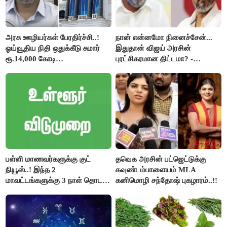
அரசு ஊழியர்கள் பேரதிர்ச்சி..!
நான் என்னமோ நினைச்சேன்...
ஓய்வூதிய நிதி ஒதுக்கீடு சுமார்
இதுதான் விஜய் அரசின்
ரூ.14,000 கோடி
புரட்சிகரமான திட்டமா? -
குறைக்கப்பட்டுள்ளது..!
ஆர்.பி.உதயகுமார்..!
பள்ளி மாணவர்களுக்கு குட்
தவெக அரசின் பட்ஜெட்டுக்கு
நியூஸ்..! இந்த 2
கவுண்டம்பாளையம் MLA
மாவட்டங்களுக்கு 3 நாள் தொடர்
கனிமொழி சந்தோஷ் புகழாரம்..!!
விடுமுறை..!