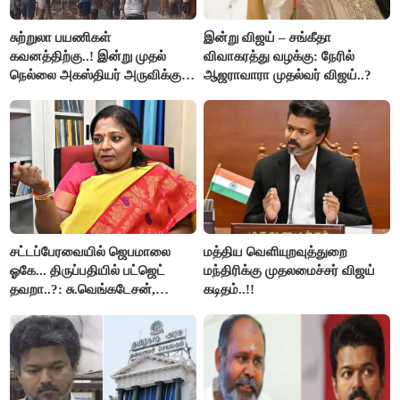
சுற்றுலா பயணிகள்
இன்று விஜய் – சங்கீதா
கவனத்திற்கு..! இன்று முதல்
விவாகரத்து வழக்கு: நேரில்
நெல்லை அகஸ்தியர் அருவிக்கு
ஆஜராவாரா முதல்வர் விஜய்..?
செல்ல தடை..!
சட்டப்பேரவையில் ஜெபமாலை
மத்திய வெளியுறவுத்துறை
ஓகே... திருப்பதியில் பட்ஜெட்
மந்திரிக்கு முதலமைச்சர் விஜய்
தவறா..?: சு.வெங்கடேசன்,
கடிதம்..!!
திருமாவளவனுக்கு தமிழிசை
கேள்வி..!