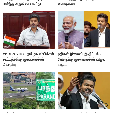
சேர்ந்து சிறுமியை கூட்டு
விசாரணை
வன்கொடுமை செய்து கொலை
செய்த கொடூரம்
#BREAKING தமிழக எம்பிக்கள்
நதிகள் இணைப்புத் திட்டம் -
கூட்டத்திற்கு முதலமைச்சர்
பிரமருக்கு முதலமைச்சர் விஜய்
அழைப்பு
கடிதம்!