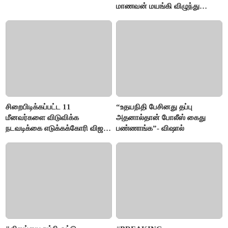
மாணவன் மயங்கி விழுந்து
உயிரிழப்பு
சிறைபிடிக்கப்பட்ட 11
“உதயநிதி பேசினது தப்பு
மீனவர்களை விடுவிக்க
அதனால்தான் போலீஸ் கைது
நடவடிக்கை எடுக்கக்கோரி விஜய்
பண்ணாங்க”- விஷால்
கடிதம்