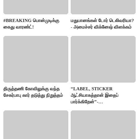
#BREAKING பொன்முடிக்கு
மதுபானங்கள் டோர் டெலிவரியா?
கைது வாரண்ட்!
- அமைச்சர் விக்னேஷ் விளக்கம்
திருத்தணி கோவிலுக்கு வந்த
“LABEL, STICKER
சேகர்பாபு கார் தடுத்து நிறுத்தம்
ஆட்சியாகத்தான் இதைப்
பார்க்கிறேன்”-
எம்.ஆர்.கே.பன்னீர்செல்வம்