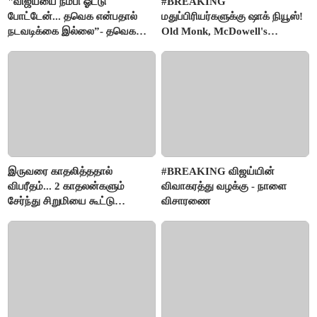
"விஜய்யை நம்பி ஓட்டு
#BREAKING
போட்டேன்... தவெக என்பதால்
மதுப்பிரியர்களுக்கு ஷாக் நியூஸ்!
நடவடிக்கை இல்லை”- தவெக
Old Monk, McDowell's
நிர்வாகியால் பாதிக்கப்பட்ட பெண்
மதுபானங்களை விற்பனை செய்ய
கதறல்
FSSAI தடை
இருவரை காதலித்ததால்
#BREAKING விஜய்யின்
விபரீதம்... 2 காதலன்களும்
விவாகரத்து வழக்கு - நாளை
சேர்ந்து சிறுமியை கூட்டு
விசாரணை
வன்கொடுமை செய்து கொலை
செய்த கொடூரம்