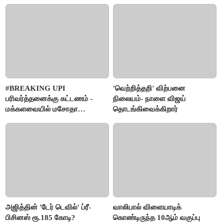
#BREAKING UPI
'வெற்றித்தறி' விற்பனை
பரிவர்த்தனைக்கு கட்டணம் -
நிலையம்- நாளை விஜய்
மக்களவையில் மசோதா
தொடங்கிவைக்கிறார்
நிறைவேற்றம்!
அஜித்தின் 'டேர் டெவில்' ப்ரீ-
வாலிபால் விளையாடிக்
பிசினஸ் ரூ.185 கோடி?
கொண்டிருந்த 10ஆம் வகுப்பு