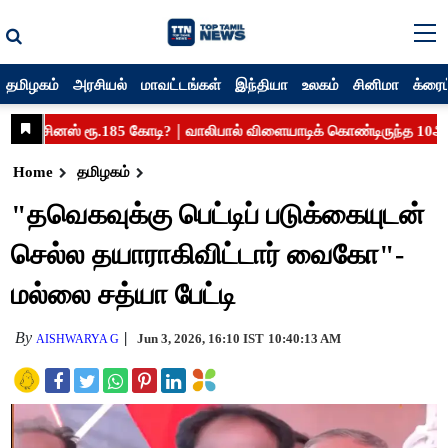
தமிழகம்
அரசியல்
மாவட்டங்கள்
இந்தியா
உலகம்
சினிமா
க்ரைம
Home
தமிழகம்
"தவெகவுக்கு பெட்டிப் படுக்கையுடன்
செல்ல தயாராகிவிட்டார் வைகோ"-
மல்லை சத்யா பேட்டி
By
Jun 3, 2026, 16:10 IST
10:40:13 AM
AISHWARYA G