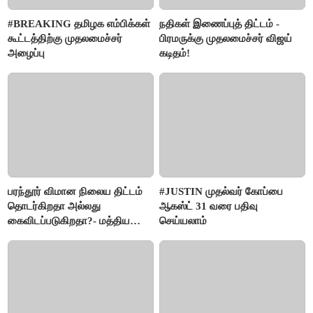
#BREAKING தமிழக எம்பிக்கள்
நதிகள் இணைப்புத் திட்டம் -
கூட்டத்திற்கு முதலமைச்சர்
பிரமருக்கு முதலமைச்சர் விஜய்
அழைப்பு
கடிதம்!
பரந்தூர் விமான நிலைய திட்டம்
#JUSTIN முதல்வர் கோப்பை
தொடர்கிறதா அல்லது
ஆகஸ்ட் 31 வரை பதிவு
கைவிடப்படுகிறதா?- மத்திய
செய்யலாம்
அரசு விளக்கம்