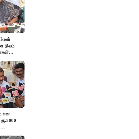
ம்மன்
ன நிலம்
ாசன்
் என
 ரூ.5000
்
ங்க”-