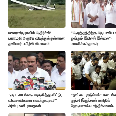
மகாராஷ்டிராவில் அதிர்ச்சி!
"அழுத்தத்திற்கு அடிபணிய 
பாராமதி அருகே விபத்துக்குள்ளான
ஒன்றும் இபிஎஸ் இல்லை"-
தனியார் பயிற்சி விமானம்
மாணிக்கம்தாகூர்
"ரூ.1500 கோடி வசூலித்து விட்டு,
“நாட்டை குடும்பம்” என பச்
விவசாயிகளை ஏமாற்றுவதா?'' -
குத்தி இருந்தால் எளிதில்
அன்புமணி ராமதாஸ்
நேரடியாகவே சந்திக்கலாம்-
சரத்குமார்