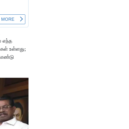
ி
் எந்த
கள் உள்ளது;
்கொண்டு