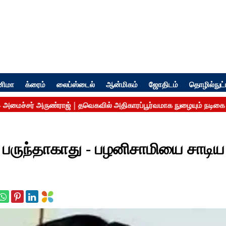
னிமா
க்ரைம்
லைப்ஸ்டைல்
ஆன்மிகம்
ஜோதிடம்
தொழில்நுட்
ி பருந்தாகாது - பழனிசாமியை சாடிய