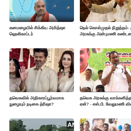
கனமழையில் சிக்கிய அமித்ஷா
நெல் கொள்முதல் நிறுத்தம்
ஹெலிகாப்டர்
அரசுக்கு அன்புமணி கண்டன
தவெகவில் அதிகாரப்பூர்வமாக
தவெக அரசுக்கு வாக்களித்
நுழையும் நடிகை த்ரிஷா?
ஏன்? - எஸ்.பி. வேலுமணி வி