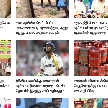
- தவெக
கண் முன்னே வெட்டப்பட்ட
சமூக நீதி பேசும் DMK
ம்
மரங்களை கட்டி அணைத்தபடி கதறி
ஆட்சியில் ஊழல் செய்
அழுத பெண்- வீடியோ வைரல்
அமைச்சர் அருண்ராஜ்
தது
இந்திய அணிக்கு என்னதான்
சமையல் எரிவாயு சிலிண
ளக்கம்
ஆச்சு? வரிசையா Injury... டெஸ்ட்
பெறுவோருக்கு eKYC 
தொடரில் இருந்து சாய் சுதர்சனும்
என அறிவிப்பு
விலகல்