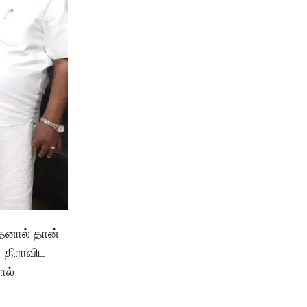
தனால் தான்
. திராவிட
ால்