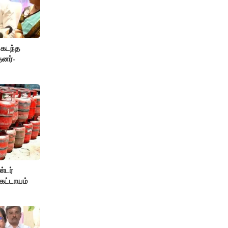
 கடந்த
தனர்-
்டர்
கட்டாயம்