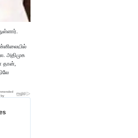
துள்ளார்.
ுன்னிலையில்
லை. அதிமுக
 தான்,
திலே