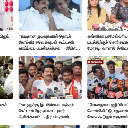
விஜய்
“தவறான முடிவுகளால் தொடர்
கன்னிகா பரமேஸ்வரிய
தோல்வி! தவெகவுடன் கூட்டணி
மடத்திற்குச் சொந்தமா
வாய்ப்பை பயன்படுத்தல” - இபிஎஸ்
மோசடி- வானதி சீனிவ
மீது சரமாரி குற்றச்சாட்டு
கண்டனம்
சைக்
"ஊழலுக்கு இடமில்லை, லஞ்சம்
"போதையை ஒழிப்போம
கேட்டால் நேரடியாகப் புகார்
சொல்லிவிட்டு மதுவால்
அளிக்கலாம்" - நிர்மல் குமார்
கோடி கூடுதல் வருவாய
கிடைக்கும்னு சொல்றா