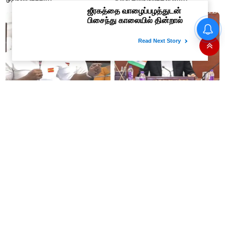
டாஸ்மாக் கடைகளில் போலீஸ்
பாதுகாப்பு போட அரசுக்கு
ஐகோர்ட் உத்தரவு
அமைச்சர் நிர்மல் குமார்
முதல்வர் விஜய் தலைமையில்
பேசியதும் கொந்தளித்த
நாளை தமிழக எம்.பி.க்கள்
எதிர்க்கட்சிகள்..!
கலந்தாய்வு கூட்டம்!
"கேரள மழையால் தான் கர்நாடகா
விஐபி தரிசனத்திற்கு செக்..! இனி