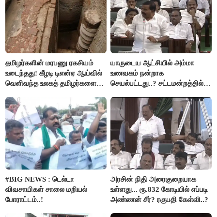
தமிழர்களின் மரபணு ரகசியம்
யாருடைய ஆட்சியில் அம்மா
உடைந்தது! கீழடி டிஎன்ஏ ஆய்வில்
உணவகம் நன்றாக
வெளிவந்த உலகத் தமிழர்களை
செயல்பட்டது..? சட்டமன்றத்தில்
மெய்சிலிர்க்க வைக்கும் உண்மை!
நடந்த காரசார விவாதம்..!
#BIG NEWS : டெல்டா
அரசின் நிதி அரைகுறையாக
விவசாயிகள் சாலை மறியல்
உள்ளது... ரூ.832 கோடியில் எப்படி
போராட்டம்..!
அண்ணன் சீர்? ரகுபதி கேள்வி..?