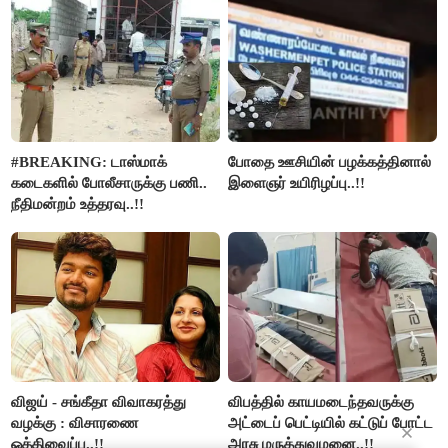
#BREAKING: டாஸ்மாக்
போதை ஊசியின் பழக்கத்தினால்
கடைகளில் போலீசாருக்கு பணி..
இளைஞர் உயிரிழப்பு..!!
நீதிமன்றம் உத்தரவு..!!
விஜய் - சங்கீதா விவாகரத்து
விபத்தில் காயமடைந்தவருக்கு
வழக்கு : விசாரணை
அட்டைப் பெட்டியில் கட்டுப் போட்ட
ஒத்திவைப்பு..!!
அரசு மருத்துவமனை..!!