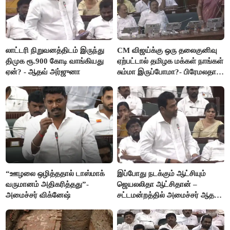
லாட்டரி நிறுவனத்திடம் இருந்து
CM விஜய்க்கு ஒரு தலைகுனிவு
திமுக ரூ.900 கோடி வாங்கியது
ஏற்பட்டால் தமிழக மக்கள் நாங்கள்
ஏன்? - ஆதவ் அர்ஜுனா
சும்மா இருப்போமா?- பிரேமலதா
விஜயகாந்த்
“ஊழலை ஒழித்ததால் டாஸ்மாக்
இப்போது நடக்கும் ஆட்சியும்
வருமானம் அதிகரித்தது”-
ஜெயலலிதா ஆட்சிதான் –
அமைச்சர் விக்னேஷ்
சட்டமன்றத்தில் அமைச்சர் ஆதவ்
அர்ஜுனா அதிரடி பேச்சு!