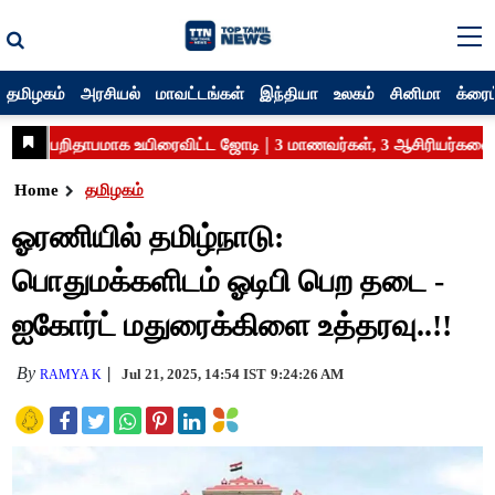
தமிழகம்
அரசியல்
மாவட்டங்கள்
இந்தியா
உலகம்
சினிமா
க்ரைம
Home
தமிழகம்
ஓரணியில் தமிழ்நாடு:
பொதுமக்களிடம் ஓடிபி பெற தடை -
ஐகோர்ட் மதுரைக்கிளை உத்தரவு..!!
By
Jul 21, 2025, 14:54 IST
9:24:26 AM
RAMYA K