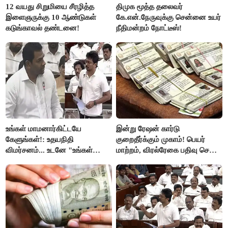
12 வயது சிறுமியை சீரழித்த
திமுக மூத்த தலைவர்
இளைஞருக்கு 10 ஆண்டுகள்
கே.என்.நேருவுக்கு சென்னை உயர்
கடுங்காவல் தண்டனை!
நீதிமன்றம் நோட்டீஸ்!
உங்கள் மாமனார்கிட்டயே
இன்று ரேஷன் கார்டு
கேளுங்கள்!: உதயநிதி
குறைதீர்க்கும் முகாம்! பெயர்
விமர்சனம்... உடனே "உங்கள்
மாற்றம், விரல்ரேகை பதிவு செய்ய
அப்பாவிடம் கேளுங்கள்" என
அரிய வாய்ப்பு!
ஆதவ் அர்ஜுனா பதிலடி!