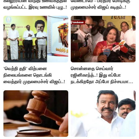
கல்லூரியின் விடுதி உணவகத்தில்
வேண்டாமே - பிரதமர் மோடிக்கு
வழங்கப்பட்ட இரவு உணவில் புழு..!
முதலமைச்சர் விஜய் கடிதம்..!
'வெற்றி தறி' விற்பனை
சொன்னதை செய்வார்
நிலையங்களை தொடங்கி
ரஜினிகாந்த்..! இது எப்போ
வைத்தார் முதலமைச்சர் விஜய்..!
நடக்கிறதோ அப்போ நிச்சயமாக
ரஜினி ₹1 கோடி தருவார் - லதா
ரஜினிகாந்த்..!