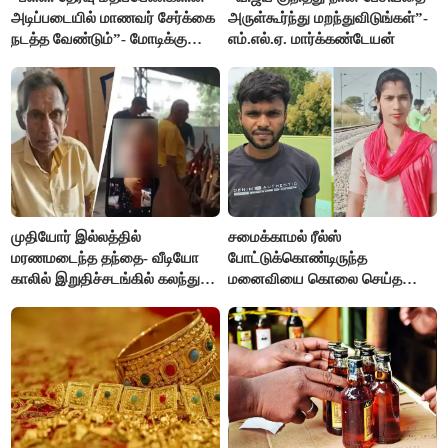
அடிப்படையில் மாணவர் சேர்க்கை
அருள்கூர்ந்து மறந்துவிடுங்கள்”-
நடத்த வேண்டும்”- மோடிக்கு
எம்.எல்.ஏ. மார்க்கண்டேயன்
விஜய் கடிதம்
முதியோர் இல்லத்தில்
சமைக்காமல் ரீல்ஸ்
மரணமடைந்த தந்தை- வீடியோ
போட்டுக்கொண்டிருந்த
காலில் இறுதிச்சடங்கில் கலந்து
மனைவியை கொலை செய்த
கொண்ட மகள்கள்
கணவர்!