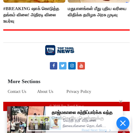
#BREAKING ஷாக் கொடுத்த
மதுபானங்கள் மீது புதிய வரியை
தங்கம் விலை! அதிரடி விலை
விதிக்க தமிழக அரசு முடிவு
உயர்வு
More Sections
Contact Us
About Us
Privacy Policy
© 2019 Top Tamil News
'வெற்றி தறி' விற்பனை
நிலையங்களை தொடங்கி
வைத்தார் முதலமைச்சர் விஜய்..!