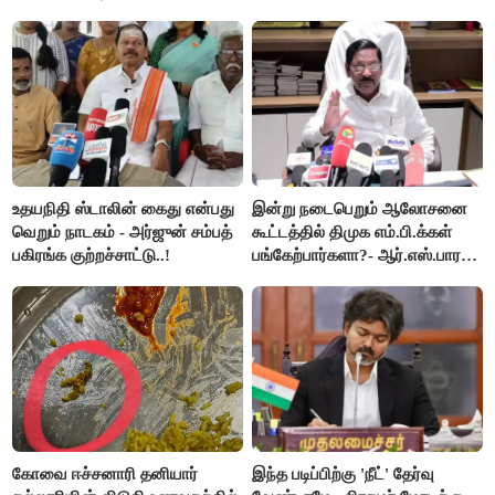
ஆட்சியர் வெளியிட்ட சூப்பர்
கூறிய சிறுமி!
செய்தி!
உதயநிதி ஸ்டாலின் கைது என்பது
இன்று நடைபெறும் ஆலோசனை
வெறும் நாடகம் - அர்ஜுன் சம்பத்
கூட்டத்தில் திமுக எம்.பி.க்கள்
பகிரங்க குற்றச்சாட்டு..!
பங்கேற்பார்களா?- ஆர்.எஸ்.பாரதி
விளக்கம்..!
கோவை ஈச்சனாரி தனியார்
இந்த படிப்பிற்கு 'நீட்' தேர்வு