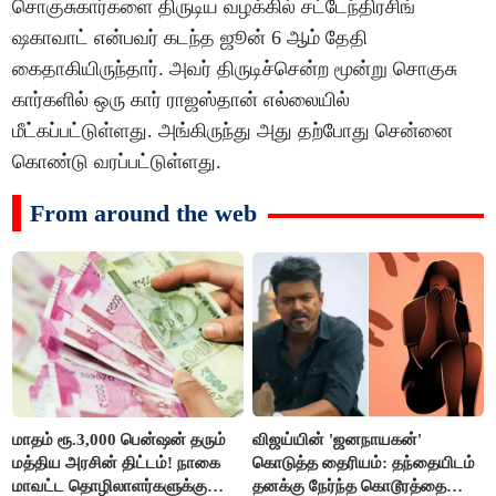
சொகுசுகார்களை திருடிய வழக்கில் சட்டேந்திரசிங்
ஷகாவாட் என்பவர் கடந்த ஜூன் 6 ஆம் தேதி
கைதாகியிருந்தார். அவர் திருடிச்சென்ற மூன்று சொகுசு
கார்களில் ஒரு கார் ராஜஸ்தான் எல்லையில்
மீட்கப்பட்டுள்ளது. அங்கிருந்து அது தற்போது சென்னை
கொண்டு வரப்பட்டுள்ளது.
From around the web
மாதம் ரூ.3,000 பென்ஷன் தரும்
விஜய்யின் 'ஜனநாயகன்'
மத்திய அரசின் திட்டம்! நாகை
கொடுத்த தைரியம்: தந்தையிடம்
மாவட்ட தொழிலாளர்களுக்கு
தனக்கு நேர்ந்த கொடூரத்தை