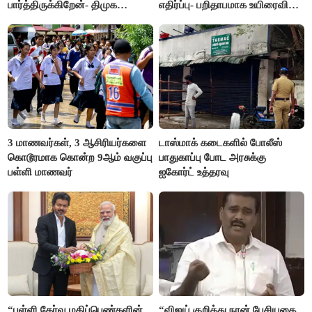
பார்த்திருக்கிறேன்- திமுக
எதிர்ப்பு- பறிதாபமாக உயிரைவிட்ட
எம்.எல்.ஏ.நெகிழ்ச்சி
ஜோடி
3 மாணவர்கள், 3 ஆசிரியர்களை
டாஸ்மாக் கடைகளில் போலீஸ்
கொடூரமாக கொன்ற 9ஆம் வகுப்பு
பாதுகாப்பு போட அரசுக்கு
பள்ளி மாணவர்
ஐகோர்ட் உத்தரவு
“பள்ளி தேர்வு மதிப்பெண்களின்
“விஜய் குறித்து நான் பேசியதை