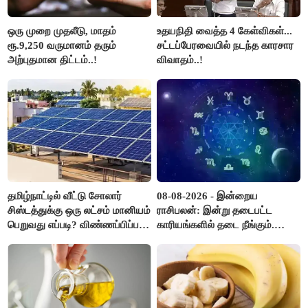
ஒரு முறை முதலீடு, மாதம்
உதயநிதி வைத்த 4 கேள்விகள்...
ரூ.9,250 வருமானம் தரும்
சட்டப்பேரவையில் நடந்த காரசார
அற்புதமான திட்டம்..!
விவாதம்..!
தமிழ்நாட்டில் வீட்டு சோலார்
08-08-2026 - இன்றைய
சிஸ்டத்துக்கு ஒரு லட்சம் மானியம்
ராசிபலன்: இன்று தடைபட்ட
பெறுவது எப்படி? விண்ணப்பிப்பது
காரியங்களில் தடை நீங்கும்.
எப்படி?
பணவரத்து எதிர்பார்த்தபடி
இருக்கும். ஆன்மீக எண்ணம்
அதிகரிக்கும்..!