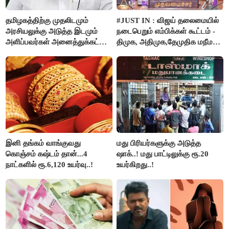
தமிழகத்திற்கு முதலிடமும்
#JUST IN : விஜய் தலைமையில்
அரசியலுக்கு அடுத்த இடமும்
நடைபெறும் எம்பிக்கள் கூட்டம் -
அளிப்பவர்கள் அனைத்துக்கட்சி
திமுக, அதிமுக,தேமுதிக மநீம
கூட்டத்தில் நிச்சயம்
புறக்கணிப்பு..!
பங்கேற்பார்கள் - மாணிக்கம்
தாகூர்..!!
இனி தங்கம் வாங்குவது
மது பிரியர்களுக்கு அடுத்த
கொஞ்சம் கஷ்டம் தான்...4
ஷாக்..! மது பாட்டிலுக்கு ரூ.20
நாட்களில் ரூ.6,120 உயர்வு..!
உயர்கிறது..!