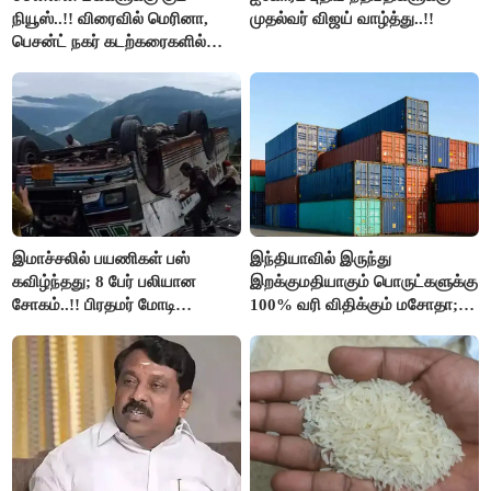
நியூஸ்..!! விரைவில் மெரினா,
முதல்வர் விஜய் வாழ்த்து..!!
பெசன்ட் நகர் கடற்கரைகளில்
இலவச Wi-Fi வசதி..!!
இமாச்சலில் பயணிகள் பஸ்
இந்தியாவில் இருந்து
கவிழ்ந்தது; 8 பேர் பலியான
இறக்குமதியாகும் பொருட்களுக்கு
சோகம்..!! பிரதமர் மோடி
100% வரி விதிக்கும் மசோதா;
இரங்கல்..!!
அமெரிக்கா நிறைவேற்றம்..!!