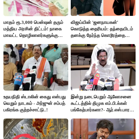
மாதம் ரூ.3,000 பென்ஷன் தரும்
விஜய்யின் 'ஜனநாயகன்'
மத்திய அரசின் திட்டம்! நாகை
கொடுத்த தைரியம்: தந்தையிடம்
மாவட்ட தொழிலாளர்களுக்கு
தனக்கு நேர்ந்த கொடூரத்தை
ஆட்சியர் வெளியிட்ட சூப்பர்
கூறிய சிறுமி!
செய்தி!
உதயநிதி ஸ்டாலின் கைது என்பது
இன்று நடைபெறும் ஆலோசனை
வெறும் நாடகம் - அர்ஜுன் சம்பத்
கூட்டத்தில் திமுக எம்.பி.க்கள்
பகிரங்க குற்றச்சாட்டு..!
பங்கேற்பார்களா?- ஆர்.எஸ்.பாரதி
விளக்கம்..!