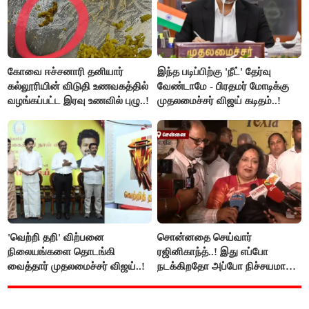
கோவை ஈச்சனாரி தனியார்
இந்த படிப்பிற்கு 'நீட்' தேர்வு
கல்லூரியின் விடுதி உணவகத்தில்
வேண்டாமே - பிரதமர் மோடிக்கு
வழங்கப்பட்ட இரவு உணவில் புழு..!
முதலமைச்சர் விஜய் கடிதம்..!
'வெற்றி தறி' விற்பனை
சொன்னதை செய்வார்
நிலையங்களை தொடங்கி
ரஜினிகாந்த்..! இது எப்போ
வைத்தார் முதலமைச்சர் விஜய்..!
நடக்கிறதோ அப்போ நிச்சயமாக
ரஜினி ₹1 கோடி தருவார் - லதா
ரஜினிகாந்த்..!