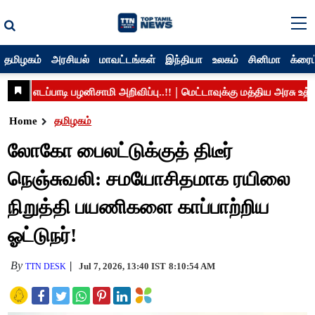
தமிழகம்
அரசியல்
மாவட்டங்கள்
இந்தியா
உலகம்
சினிமா
க்ரைம
Home
தமிழகம்
லோகோ பைலட்டுக்குத் திடீர்
நெஞ்சுவலி: சமயோசிதமாக ரயிலை
நிறுத்தி பயணிகளை காப்பாற்றிய
ஓட்டுநர்!
By
Jul 7, 2026, 13:40 IST
8:10:54 AM
TTN DESK