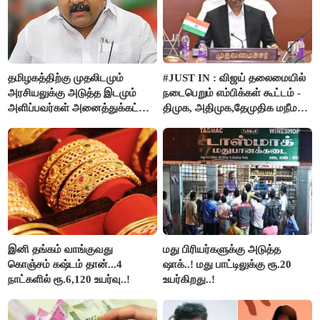
தமிழகத்திற்கு முதலிடமும்
#JUST IN : விஜய் தலைமையில்
அரசியலுக்கு அடுத்த இடமும்
நடைபெறும் எம்பிக்கள் கூட்டம் -
அளிப்பவர்கள் அனைத்துக்கட்சி
திமுக, அதிமுக,தேமுதிக மநீம
கூட்டத்தில் நிச்சயம்
புறக்கணிப்பு..!
பங்கேற்பார்கள் - மாணிக்கம்
தாகூர்..!!
இனி தங்கம் வாங்குவது
மது பிரியர்களுக்கு அடுத்த
கொஞ்சம் கஷ்டம் தான்...4
ஷாக்..! மது பாட்டிலுக்கு ரூ.20
நாட்களில் ரூ.6,120 உயர்வு..!
உயர்கிறது..!