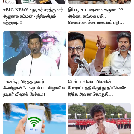
#BIG NEWS : நடிகர் சரத்குமார்
இப்படி கூட மரணம் வருமா..??
ஆஜராக சம்மன் - நீதிமன்றம்
அக்கா, தங்கை பலி..
உத்தரவு..!!
கொண்டைக்கடலையால் பறிபோன
உயிர்கள்..!!
"எனக்கு பிடித்த நடிகர்
டெல்டா விவசாயிகளின்
அவர்தான்"- மகுடம் பட விழாவில்
போராட்டத்திலிருந்து தப்பிக்கவே
நடிகர் விஷால் பேச்சு..!!
இந்த அவசர தொகுதி
மறுவரையறை நாடகத்தை
அரங்கேற்றுகிறார் முதலமைச்சர் -
திமுக ஐடி விங்..!!