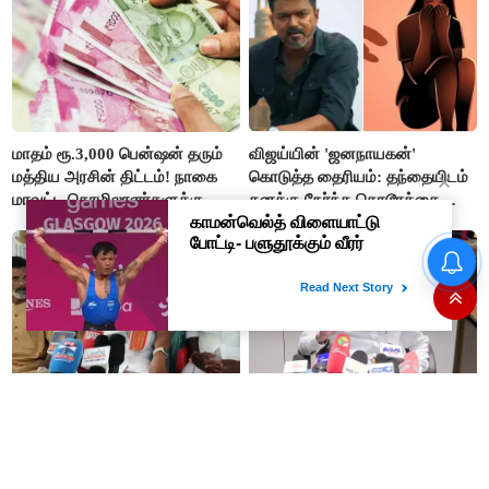
மாதம் ரூ.3,000 பென்ஷன் தரும்
விஜய்யின் 'ஜனநாயகன்'
மத்திய அரசின் திட்டம்! நாகை
கொடுத்த தைரியம்: தந்தையிடம்
மாவட்ட தொழிலாளர்களுக்கு
தனக்கு நேர்ந்த கொடூரத்தை
ஆட்சியர் வெளியிட்ட சூப்பர்
கூறிய சிறுமி!
செய்தி!
தமிழக மக்களவை தொகுதிகள்
59 ஆக உயரும்: உத்தேச பட்டியல்
இதோ!
உதயநிதி ஸ்டாலின் கைது என்பது
இன்று நடைபெறும் ஆலோசனை
வெறும் நாடகம் - அர்ஜுன் சம்பத்
கூட்டத்தில் திமுக எம்.பி.க்கள்
பகிரங்க குற்றச்சாட்டு..!
பங்கேற்பார்களா?- ஆர்.எஸ்.பாரதி
விளக்கம்..!