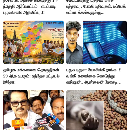
த.வெ.க. அரசை கண்டித்து 14-
மெட்டாவுக்கு மத்திய அரசு
ந்தேதி ஆர்ப்பாட்டம் - எடப்பாடி
உத்தரவு : போலி பதிவுகள், டீப்பேக்
பழனிசாமி அறிவிப்பு..!!
உள்ளடக்கங்களுக்கு...
தமிழக மக்களவை தொகுதிகள்
புதுசு புதுசா யோசிக்கிறாங்க..!!
59 ஆக உயரும்: உத்தேச பட்டியல்
வங்கி கணக்கை கொடுத்து
இதோ!
கமிஷன்.. ஆன்லைன் மோசடி
கும்பலுக்கு உதவிய வாலிபர்
கைது..!!