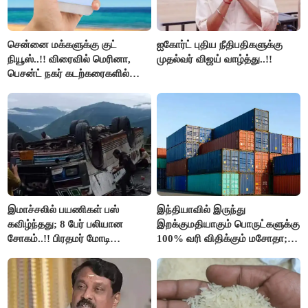
சென்னை மக்களுக்கு குட்
ஐகோர்ட் புதிய நீதிபதிகளுக்கு
நியூஸ்..!! விரைவில் மெரினா,
முதல்வர் விஜய் வாழ்த்து..!!
பெசன்ட் நகர் கடற்கரைகளில்
இலவச Wi-Fi வசதி..!!
இமாச்சலில் பயணிகள் பஸ்
இந்தியாவில் இருந்து
கவிழ்ந்தது; 8 பேர் பலியான
இறக்குமதியாகும் பொருட்களுக்கு
சோகம்..!! பிரதமர் மோடி
100% வரி விதிக்கும் மசோதா;
இரங்கல்..!!
அமெரிக்கா நிறைவேற்றம்..!!