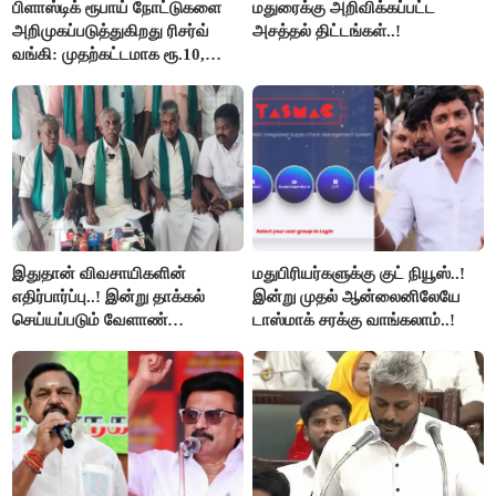
பிளாஸ்டிக் ரூபாய் நோட்டுகளை
மதுரைக்கு அறிவிக்கப்பட்ட
அறிமுகப்படுத்துகிறது ரிசர்வ்
அசத்தல் திட்டங்கள்..!
வங்கி: முதற்கட்டமாக ரூ.10,
ரூ.20 நோட்டுகள் அச்சடிப்பு!
இதுதான் விவசாயிகளின்
மதுபிரியர்களுக்கு குட் நியூஸ்..!
எதிர்பார்ப்பு..! இன்று தாக்கல்
இன்று முதல் ஆன்லைனிலேயே
செய்யப்படும் வேளாண்
டாஸ்மாக் சரக்கு வாங்கலாம்..!
பட்ஜெட்டுக்கு பி.ஆர்.பாண்டியன்
கோரிக்கை!