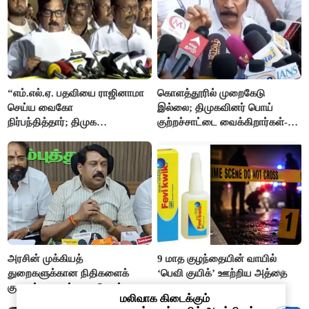
“எம்.எல்.ஏ. பதவியை ராஜினாமா
கொளத்தூரில் முறைகேடு
செய்ய வைகோ
இல்லை; திமுகவினர் பொய்
நிர்பந்தித்தார்; திமுக
குற்றச்சாட்டை வைக்கிறார்கள்-
எம்.எல்.ஏக்களாகவே
வி.எஸ்.பாபு
தொடர்கிறோம்”- மதிமுக
எம்.எல்.ஏக்கள் பரபரப்பு பேட்டி
அரசின் முக்கியத்
9 மாத குழந்தையின் வாயில்
துறைகளுக்கான நிதிகளைக்
‘பெவி குயிக்’ ஊற்றிய அத்தை
குறைத்தது ஏன்? - நயினார்
நாகேந்திரன்