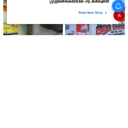
பிளாஸ்டிக் ரூபாய் நோட்டுகளை
அறிமுகப்படுத்துகிறது ரிசர்வ்
வங்கி: முதற்கட்டமாக ரூ.10,
ரூ.20 நோட்டுகள் அச்சடிப்பு!
#BREAKING தமிழ்நாடு
“அன்பு அக்கா த்ரிஷாவை யார்
எக்ஸ்பிரஸ் ரயிலில் வெட்டப்பட்ட
தவறாக பேசினாலும் எங்களால்
உடல் மீட்பு
ஏற்க முடியாது”- த்ரிஷா நற்பணி
மன்றத்தினர் போஸ்டர்
அரியலூர் மாவட்டத்திற்கு வரும்
“பட்ஜெட்டில் மக்களுக்கு பிடித்த
ஆக. 10ம் தேதி உள்ளூர்
அறிவிப்புகள் வெளியாகியிருப்பது