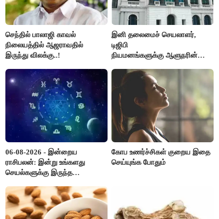
செந்தில் பாலாஜி காவல்
இனி தலைமைச் செயலாளர்,
நிலையத்தில் ஆஜராவதில்
டிஜிபி
இருந்து விலக்கு..!
நியமனங்களுக்கு ஆளுநரின்
ஒப்புதல் தேவையில்லை -
தமிழ்நாடு அரசு அதிரடி..!
06-08-2026 - இன்றைய
கோப உணர்ச்சிகள் குறைய இதை
ராசிபலன்: இன்று உங்களது
செய்யுங்க போதும்
செயல்களுக்கு இருந்த
முட்டுகட்டைகள் விலகும்.
எதிர்பார்த்த உதவிகள் கிடைக்கும்.
பணவரத்து கூடும்..!