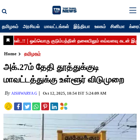
தமிழகம்
அரசியல்
மாவட்டங்கள்
இந்தியா
உலகம்
சினிமா
க்ரைம
Home
தமிழகம்
அக்.27ம் தேதி தூத்துக்குடி
மாவட்டத்துக்கு உள்ளூர் விடுமுறை
By
Oct 12, 2025, 10:54 IST
5:24:09 AM
AISHWARYA G