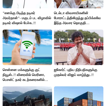
"எனக்கு பிடித்த நடிகர்
டெல்டா விவசாயிகளின்
அவர்தான்"- மகுடம் பட விழாவில்
போராட்டத்திலிருந்து தப்பிக்கவே
நடிகர் விஷால் பேச்சு..!!
இந்த அவசர தொகுதி
மறுவரையறை நாடகத்தை
அரங்கேற்றுகிறார் முதலமைச்சர் -
திமுக ஐடி விங்..!!
சென்னை மக்களுக்கு குட்
ஐகோர்ட் புதிய நீதிபதிகளுக்கு
நியூஸ்..!! விரைவில் மெரினா,
முதல்வர் விஜய் வாழ்த்து..!!
பெசன்ட் நகர் கடற்கரைகளில்
இலவச Wi-Fi வசதி..!!