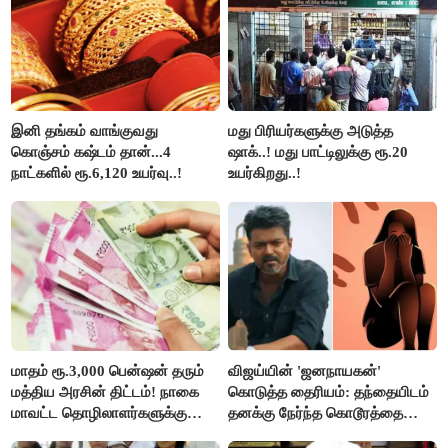
இனி தங்கம் வாங்குவது
மது பிரியர்களுக்கு அடுத்த
கொஞ்சம் கஷ்டம் தான்...4
ஷாக்..! மது பாட்டிலுக்கு ரூ.20
நாட்களில் ரூ.6,120 உயர்வு..!
உயர்கிறது..!
மாதம் ரூ.3,000 பென்ஷன் தரும்
விஜய்யின் 'ஜனநாயகன்'
மத்திய அரசின் திட்டம்! நாகை
கொடுத்த தைரியம்: தந்தையிடம்
மாவட்ட தொழிலாளர்களுக்கு
தனக்கு நேர்ந்த கொடூரத்தை
ஆட்சியர் வெளியிட்ட சூப்பர்
கூறிய சிறுமி!