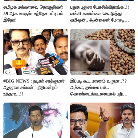
தமிழக மக்களவை தொகுதிகள்
புதுசு புதுசா யோசிக்கிறாங்க..!!
59 ஆக உயரும்: உத்தேச பட்டியல்
வங்கி கணக்கை கொடுத்து
இதோ!
கமிஷன்.. ஆன்லைன் மோசடி
கும்பலுக்கு உதவிய வாலிபர்
கைது..!!
#BIG NEWS : நடிகர் சரத்குமார்
இப்படி கூட மரணம் வருமா..??
ஆஜராக சம்மன் - நீதிமன்றம்
அக்கா, தங்கை பலி..
உத்தரவு..!!
கொண்டைக்கடலையால் பறிபோன
உயிர்கள்..!!