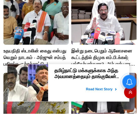
செய்தி!
உதயநிதி ஸ்டாலின் கைது என்பது
இன்று நடைபெறும் ஆலோசனை
வெறும் நாடகம் - அர்ஜுன் சம்பத்
கூட்டத்தில் திமுக எம்.பி.க்கள்
பகிரங்க குற்றச்சாட்டு..!
பங்கேற்பார்களா?- ஆர்.எஸ்.பாரதி
விளக்கம்..!
இப்படி கூட மரணம் வருமா..??
அக்கா, தங்கை பலி..
கொண்டைக்கடலையால்
பறிபோன உயிர்கள்..!!
கோவை ஈச்சனாரி தனியார்
இந்த படிப்பிற்கு 'நீட்' தேர்வு
கல்லூரியின் விடுதி உணவகத்தில்
வேண்டாமே - பிரதமர் மோடிக்கு
வழங்கப்பட்ட இரவு உணவில் புழு..!
முதலமைச்சர் விஜய் கடிதம்..!