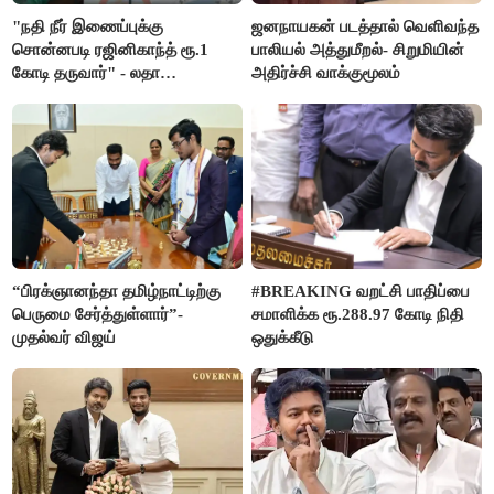
"நதி நீர் இணைப்புக்கு
ஜனநாயகன் படத்தால் வெளிவந்த
சொன்னபடி ரஜினிகாந்த் ரூ.1
பாலியல் அத்துமீறல்- சிறுமியின்
கோடி தருவார்" - லதா
அதிர்ச்சி வாக்குமூலம்
ரஜினிகாந்த்
“பிரக்ஞானந்தா தமிழ்நாட்டிற்கு
#BREAKING வறட்சி பாதிப்பை
பெருமை சேர்த்துள்ளார்”-
சமாளிக்க ரூ.288.97 கோடி நிதி
முதல்வர் விஜய்
ஒதுக்கீடு