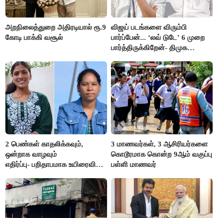
அறநிலைத்துறை அதிரடியால் ரூ.9
விஜய் படங்களை விரும்பி
கோடி பாக்கி வசூல்
பார்ப்பேன்... ‘லவ் டுடே’ 6 முறை
பார்த்திருக்கிறேன்- திமுக
எம்.எல்.ஏ.நெகிழ்ச்சி
2 பெண்கள் காதலிக்கவும்,
3 மாணவர்கள், 3 ஆசிரியர்களை
ஒன்றாக வாழவும்
கொடூரமாக கொன்ற 9ஆம் வகுப்பு
எதிர்ப்பு- பறிதாபமாக உயிரைவிட்ட
பள்ளி மாணவர்
ஜோடி