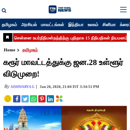
தமிழகம்
அரசியல்
மாவட்டங்கள்
இந்தியா
உலகம்
சினிமா
க்ரைம
Home
தமிழகம்
கரூர் மாவட்டத்துக்கு ஜன.28 உள்ளூர்
விடுமுறை!
By
Jan 26, 2026, 21:04 IST
3:34:51 PM
AISHWARYA G