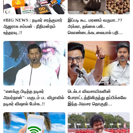
#BIG NEWS : நடிகர் சரத்குமார்
இப்படி கூட மரணம் வருமா..??
ஆஜராக சம்மன் - நீதிமன்றம்
அக்கா, தங்கை பலி..
உத்தரவு..!!
கொண்டைக்கடலையால் பறிபோன
உயிர்கள்..!!
"எனக்கு பிடித்த நடிகர்
டெல்டா விவசாயிகளின்
அவர்தான்"- மகுடம் பட விழாவில்
போராட்டத்திலிருந்து தப்பிக்கவே
நடிகர் விஷால் பேச்சு..!!
இந்த அவசர தொகுதி
மறுவரையறை நாடகத்தை
அரங்கேற்றுகிறார் முதலமைச்சர் -
திமுக ஐடி விங்..!!