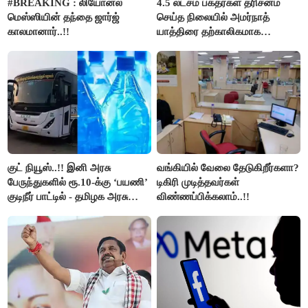
#BREAKING : லியோனல்
4.5 லட்சம் பக்தர்கள் தரிசனம்
மெஸ்ஸியின் தந்தை ஜார்ஜ்
செய்த நிலையில் அமர்நாத்
காலமானார்..!!
யாத்திரை தற்காலிகமாக
நிறுத்தம்..!!
குட் நியூஸ்..!! இனி அரசு
வங்கியில் வேலை தேடுகிறீர்களா?
பேருந்துகளில் ரூ.10-க்கு ‘பயணி’
டிகிரி முடித்தவர்கள்
குடிநீர் பாட்டில் - தமிழக அரசு
விண்ணப்பிக்கலாம்..!!
அறிவிப்பு..!!