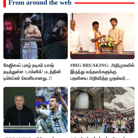
From around the web
கேஜிஎஃப் புகழ் நடிகர் யாஷ்
#BIG BREAKING: அதிமுகவில்
நடித்துள்ள 'டாக்‌ஸிக்' படத்தின்
இருந்து வந்தவர்களுக்கு
டிரெய்லர் வெளியானது..!!
பதவியை அறிவித்த முதல்வர்
விஜய்..!!