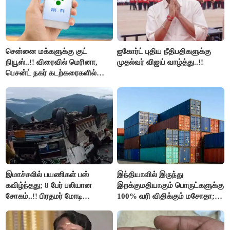
சென்னை மக்களுக்கு குட்
ஐகோர்ட் புதிய நீதிபதிகளுக்கு
நியூஸ்..!! விரைவில் மெரினா,
முதல்வர் விஜய் வாழ்த்து..!!
பெசன்ட் நகர் கடற்கரைகளில்
இலவச Wi-Fi வசதி..!!
இமாச்சலில் பயணிகள் பஸ்
இந்தியாவில் இருந்து
கவிழ்ந்தது; 8 பேர் பலியான
இறக்குமதியாகும் பொருட்களுக்கு
சோகம்..!! பிரதமர் மோடி
100% வரி விதிக்கும் மசோதா;
இரங்கல்..!!
அமெரிக்கா நிறைவேற்றம்..!!