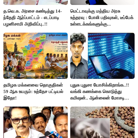
த.வெ.க. அரசை கண்டித்து 14-
மெட்டாவுக்கு மத்திய அரசு
ந்தேதி ஆர்ப்பாட்டம் - எடப்பாடி
உத்தரவு : போலி பதிவுகள், டீப்பேக்
பழனிசாமி அறிவிப்பு..!!
உள்ளடக்கங்களுக்கு...
தமிழக மக்களவை தொகுதிகள்
புதுசு புதுசா யோசிக்கிறாங்க..!!
59 ஆக உயரும்: உத்தேச பட்டியல்
வங்கி கணக்கை கொடுத்து
இதோ!
கமிஷன்.. ஆன்லைன் மோசடி
கும்பலுக்கு உதவிய வாலிபர்
கைது..!!