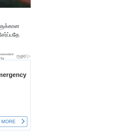
களுக்கான
ேர்ப்பதே