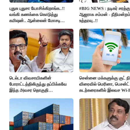
புதுசு புதுசா யோசிக்கிறாங்க..!!
#BIG NEWS : நடிகர் சரத்கு
வங்கி கணக்கை கொடுத்து
ஆஜராக சம்மன் - நீதிமன்றம
கமிஷன்.. ஆன்லைன் மோசடி
உத்தரவு..!!
கும்பலுக்கு உதவிய வாலிபர்
கைது..!!
டெல்டா விவசாயிகளின்
சென்னை மக்களுக்கு குட் நிய
போராட்டத்திலிருந்து தப்பிக்கவே
விரைவில் மெரினா, பெசன்ட் 
இந்த அவசர தொகுதி
கடற்கரைகளில் இலவச Wi-F
மறுவரையறை நாடகத்தை
வசதி..!!
அரங்கேற்றுகிறார் முதலமைச்சர் -
திமுக ஐடி விங்..!!