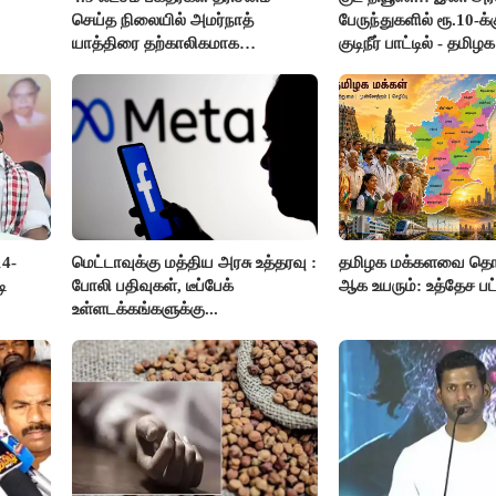
செய்த நிலையில் அமர்நாத்
பேருந்துகளில் ரூ.10-க
யாத்திரை தற்காலிகமாக
குடிநீர் பாட்டில் - தமிழ
நிறுத்தம்..!!
அறிவிப்பு..!!
14-
மெட்டாவுக்கு மத்திய அரசு உத்தரவு :
தமிழக மக்களவை தொக
ி
போலி பதிவுகள், டீப்பேக்
ஆக உயரும்: உத்தேச ப
உள்ளடக்கங்களுக்கு...