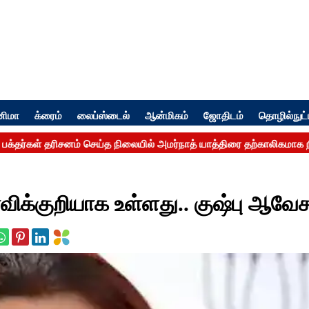
னிமா
க்ரைம்
லைப்ஸ்டைல்
ஆன்மிகம்
ஜோதிடம்
தொழில்நுட்
்விக்குறியாக உள்ளது.. குஷ்பு ஆவேச