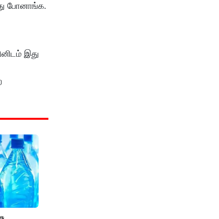
்து போனாங்க.
ினிடம் இது
ற
சு