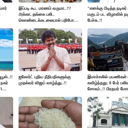
மார்
இப்படி கூட மரணம் வருமா..??
"எனக்கு பிடித்த நடிகர
்
அக்கா, தங்கை பலி..
மகுடம் பட விழாவில் நட
கொண்டைக்கடலையால் பறிபோன
பேச்சு..!!
உயிர்கள்..!!
ூஸ்..!!
ஐகோர்ட் புதிய நீதிபதிகளுக்கு
இமாச்சலில் பயணிகள் 
நகர்
முதல்வர் விஜய் வாழ்த்து..!!
கவிழ்ந்தது; 8 பேர் பல
i
சோகம்..!! பிரதமர் மோ
இரங்கல்..!!