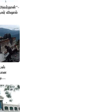
் அவர்தான்"-
ிகர் விஷால்
பஸ்
ியான
டி