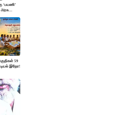
்கு ‘பயணி’
க அரசு
ுதிகள் 59
ட்டியல் இதோ!