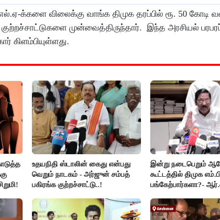
்.ஏ-க்களை விலைக்கு வாங்க திமுக தரப்பில் ரூ. 50 கோடி வ
குற்றச்சாட்டுகளை முன்வைத்திருந்தார். இந்த அரசியல் பரபரப்
ார் கிளம்பியுள்ளது.
ொடுத்த
உதயநிதி ஸ்டாலின் கைது என்பது
இன்று நடைபெறும் 
கு
வெறும் நாடகம் - அர்ஜுன் சம்பத்
கூட்டத்தில் திமுக எம்.ப
ிறுமி!
பகிரங்க குற்றச்சாட்டு..!
பங்கேற்பார்களா?- ஆர்.
விளக்கம்..!