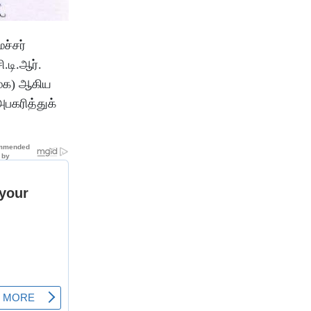
ச்சர்
ி.டி.ஆர்.
முக) ஆகிய
பகரித்துக்