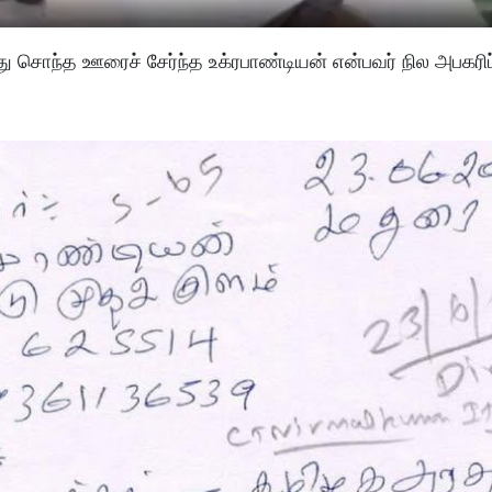
து சொந்த ஊரைச் சேர்ந்த உக்ரபாண்டியன் என்பவர் நில அபகரிப்ப