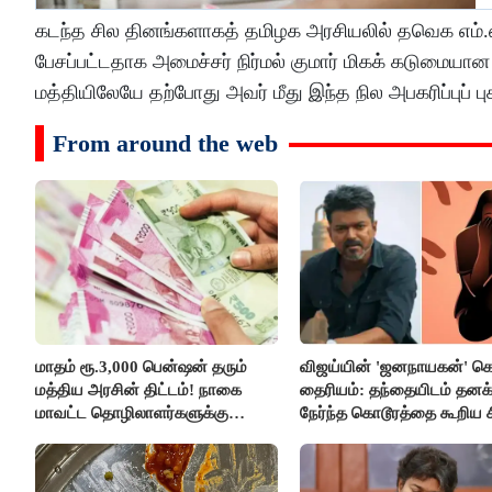
கடந்த சில தினங்களாகத் தமிழக அரசியலில் தவெக எம்.எல
பேசப்பட்டதாக அமைச்சர் நிர்மல் குமார் மிகக் கடுமையான 
மத்தியிலேயே தற்போது அவர் மீது இந்த நில அபகரிப்புப் புக
From around the web
மாதம் ரூ.3,000 பென்ஷன் தரும்
விஜய்யின் 'ஜனநாயகன்' க
மத்திய அரசின் திட்டம்! நாகை
தைரியம்: தந்தையிடம் தனக்
மாவட்ட தொழிலாளர்களுக்கு
நேர்ந்த கொடூரத்தை கூறிய ச
ஆட்சியர் வெளியிட்ட சூப்பர்
செய்தி!