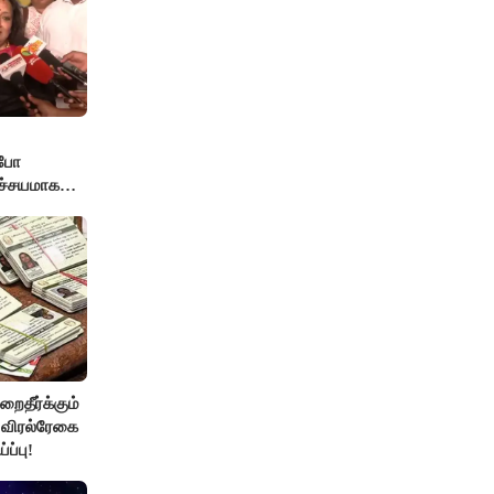
்போ
ச்சயமாக
் - லதா
றைதீர்க்கும்
, விரல்ரேகை
ப்பு!