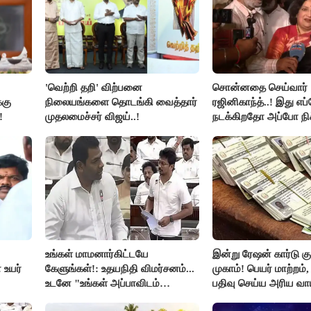
'வெற்றி தறி' விற்பனை
சொன்னதை செய்வார்
்கு
நிலையங்களை தொடங்கி வைத்தார்
ரஜினிகாந்த்..! இது எப
!
முதலமைச்சர் விஜய்..!
நடக்கிறதோ அப்போ நி
ரஜினி ₹1 கோடி தருவார
ரஜினிகாந்த்..!
உங்கள் மாமனார்கிட்டயே
இன்று ரேஷன் கார்டு கு
 உயர்
கேளுங்கள்!: உதயநிதி விமர்சனம்...
முகாம்! பெயர் மாற்றம்
உடனே "உங்கள் அப்பாவிடம்
பதிவு செய்ய அரிய வாய்
கேளுங்கள்" என ஆதவ் அர்ஜுனா