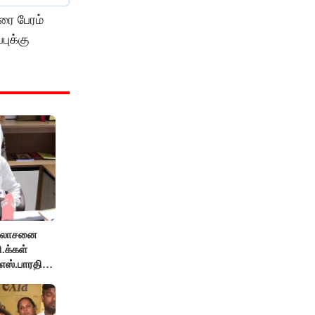
ரை பேரம்
புக்கு
ஆலோசனை
ி.க்கள்
எஸ்.பாரதி