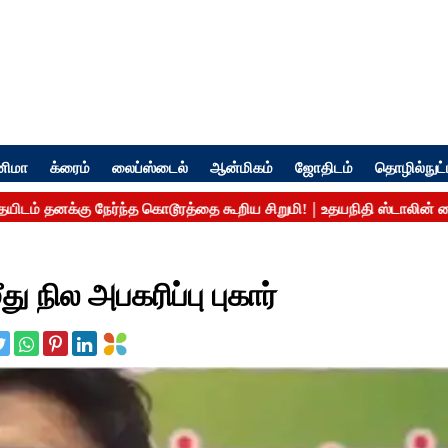
னிமா
க்ரைம்
லைப்ஸ்டைல்
ஆன்மிகம்
ஜோதிடம்
தொழில்நுட்
ு நில அபகரிப்பு புகார்