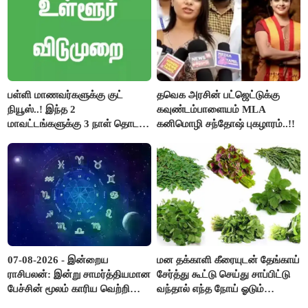
பள்ளி மாணவர்களுக்கு குட்
தவெக அரசின் பட்ஜெட்டுக்கு
நியூஸ்..! இந்த 2
கவுண்டம்பாளையம் MLA
மாவட்டங்களுக்கு 3 நாள் தொடர்
கனிமொழி சந்தோஷ் புகழாரம்..!!
விடுமுறை..!
07-08-2026 - இன்றைய
மன தக்காளி கீரையுடன் தேங்காய்
ராசிபலன்: இன்று சாமர்த்தியமான
சேர்த்து கூட்டு செய்து சாப்பிட்டு
பேச்சின் மூலம் காரிய வெற்றி
வந்தால் எந்த நோய் ஓடும்
உண்டாகும். அடுத்தவரை நம்பி
தெரியுமா ?