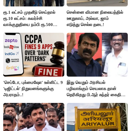
ரூ.1 லட்சம் முதலீடு செய்தால்
சென்னை விமான நிலையத்தில்
ரூ.10 லட்சம்: கவர்ச்சி
ஊறுகாய், அல்வா, ஜாம்
வாக்குறுதியை நம்பி ரூ.500
எடுத்து செல்ல தடை!
கோடியை இழந்த திருப்பூர்
மக்கள்!
'செப்டோ, புக்மைஷோ' உள்ளிட்ட 9
இது வெறும் அரசியல்
'டிஜிட்டல்' நிறுவனங்களுக்கு
பழிவாங்கும் செயலாக தான்
அபராதம்..!
தெரிகிறது பி.ஆர் சுந்தர் கைதிற்கு
சீமான் கடும் கண்டனம்..!