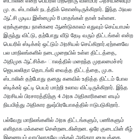
ஸ்டாலின் என்ற பெயரில் மற்றொரு விளம்பர அரசியலையும்
மு. க. ஸ்டாலின் நடத்திக் கொண்டிருக்கிறார். இந்த அவல
ஆட்சி முடிய இன்னமும் 8 மாதங்கள் தான் உள்ளன.
ஏறக்குறைய நான்கரை ஆண்டுகாலம் எதுவும் செய்யாமல்
இருந்து விட்டு, தற்போது வீடு தேடி வரும் திட்டங்கள் என்ற
பெயரில் ஸ்டிக்கர் ஒட்டும் அரசியல் செய்கிறார்.ஏற்கனவே
பல மாநிலங்களில் நடைமுறையில் உள்ள திட்டத்தை,
அதிமுக ஆட்சிக்க- ாலத்தில் மறைந்த முதலமைச்சர்
ஜெயலலிதா தொடங்கி வைத்த திட்டத்தை, மு.க.
ஸ்டாலின் தற்போது தனது கனவில் உதித்த திட்டம் போல
ஸ்டிக்கர் ஒட்டி பெயர் மாற்றி உலாவ விட்டிருக்கிறார். இந்த
அரசியல் பிரசாரத்திற்கு 4 அரசு அதிகாரிகளை ளயும்
நியமித்து அதிகார துஷ்பிரயோகத்தில் ஈடுபடுகிறார்.
பல்வேறு மாநிலங்களில் அரசு திட்டங்களும், பணிகளும்
எளிதாக மக்களை சென்றடைகின்றன. ஒரே குடையின் கீழ்
இணையம் வாயிலாகவே மக்கள் அதிகார மையத்தை