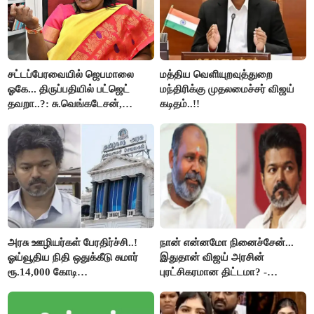
சட்டப்பேரவையில் ஜெபமாலை
மத்திய வெளியுறவுத்துறை
ஓகே... திருப்பதியில் பட்ஜெட்
மந்திரிக்கு முதலமைச்சர் விஜய்
தவறா..?: சு.வெங்கடேசன்,
கடிதம்..!!
திருமாவளவனுக்கு தமிழிசை
கேள்வி..!
அரசு ஊழியர்கள் பேரதிர்ச்சி..!
நான் என்னமோ நினைச்சேன்...
ஓய்வூதிய நிதி ஒதுக்கீடு சுமார்
இதுதான் விஜய் அரசின்
ரூ.14,000 கோடி
புரட்சிகரமான திட்டமா? -
குறைக்கப்பட்டுள்ளது..!
ஆர்.பி.உதயகுமார்..!