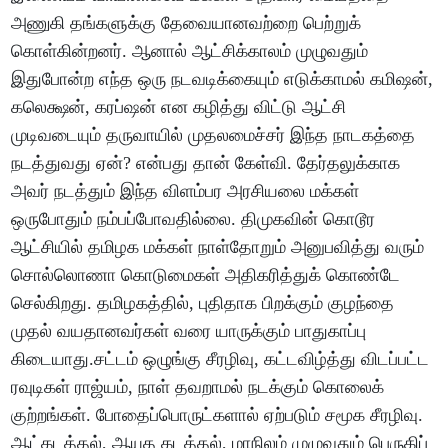
அணுகி தங்களுக்கு தேவையானவற்றை பெற்றுக்
கொள்கின்றனர். ஆனால் ஆட்சிக்காலம் முழுவதும்
இதுபோன்ற எந்த ஒரு நடவடிக்கையும் எடுக்காமல் கமிஷன்,
கலெக்ஷன், கரப்ஷன் என கழித்து விட்டு ஆட்சி
முடிவடையும் தருவாயில் முதலமைச்சர் இந்த நாடகத்தை
நடத்துவது ஏன்? என்பது தான் கேள்வி. தேர்தலுக்காக
அவர் நடத்தும் இந்த விளம்பர அரசியலை மக்கள்
ஒருபோதும் நம்பப்போவதில்லை. திமுகவின் கொடூர
ஆட்சியில் தமிழக மக்கள் நாள்தோறும் அனுபவித்து வரும்
சொல்லொணா கொடுமைகள் அதிகரித்துக் கொண்டே
செல்கிறது. தமிழகத்தில், புதிதாக பிறக்கும் குழந்தை
முதல் வயதானவர்கள் வரை யாருக்கும் பாதுகாப்பு
கிடையாது.சட்டம் ஒழுங்கு சீரழிவு, கட்டவிழ்த்து விடப்பட்ட
ரவுடிகள் ராஜ்யம், நாள் தவறாமல் நடக்கும் கொலைக்
குற்றங்கள். போதைப்பொருட்களால் ஏற்படும் சமூக சீரழிவு.
ஆட்கடத்தல், ஆயுத கடத்தல், மாநிலம் முழுவதும் பெருகிப்