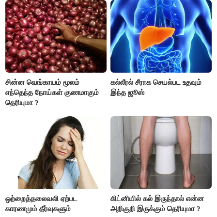
பொறுப்புகளை ஒப்படைப்பதில்
கவனம் தேவை..!
சின்ன வெங்காயம் மூலம்
கல்லீரல் சீராக செயல்பட உதவும்
எந்தெந்த நோய்கள் குணமாகும்
இந்த ஜூஸ்
தெரியுமா ?
ஒற்றைத்தலைவலி ஏற்பட
கிட்னியில் கல் இருந்தால் என்ன
காரணமும் தீர்வுகளும்
அறிகுறி இருக்கும் தெரியுமா ?