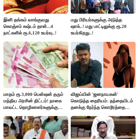
இனி தங்கம் வாங்குவது
மது பிரியர்களுக்கு அடுத்த
கொஞ்சம் கஷ்டம் தான்...4
ஷாக்..! மது பாட்டிலுக்கு ரூ.20
நாட்களில் ரூ.6,120 உயர்வு..!
உயர்கிறது..!
மாதம் ரூ.3,000 பென்ஷன் தரும்
விஜய்யின் 'ஜனநாயகன்'
மத்திய அரசின் திட்டம்! நாகை
கொடுத்த தைரியம்: தந்தையிடம்
மாவட்ட தொழிலாளர்களுக்கு
தனக்கு நேர்ந்த கொடூரத்தை
ஆட்சியர் வெளியிட்ட சூப்பர்
கூறிய சிறுமி!
செய்தி!