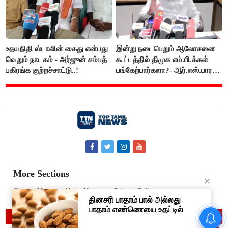
உதயநிதி ஸ்டாலின் கைது என்பது
இன்று நடைபெறும் ஆலோசனை
வெறும் நாடகம் - அர்ஜுன் சம்பத்
கூட்டத்தில் திமுக எம்.பி.க்கள்
பகிரங்க குற்றச்சாட்டு..!
பங்கேற்பார்களா?- ஆர்.எஸ்.பாரதி
விளக்கம்..!
More Sections
Contact Us
About Us
Privacy Policy
இப்படி கூட மரணம் வருமா..??
© 2019 Top Tamil News
அக்கா, தங்கை பலி..