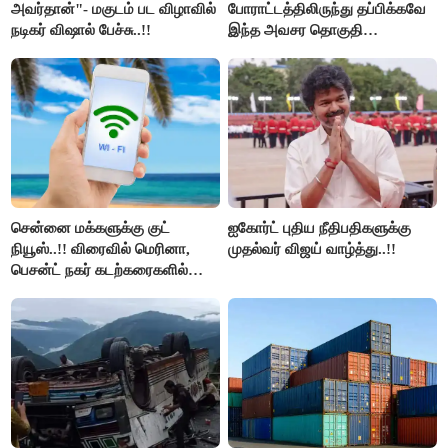
அவர்தான்"- மகுடம் பட விழாவில்
போராட்டத்திலிருந்து தப்பிக்கவே
நடிகர் விஷால் பேச்சு..!!
இந்த அவசர தொகுதி
மறுவரையறை நாடகத்தை
அரங்கேற்றுகிறார் முதலமைச்சர் -
திமுக ஐடி விங்..!!
சென்னை மக்களுக்கு குட்
ஐகோர்ட் புதிய நீதிபதிகளுக்கு
நியூஸ்..!! விரைவில் மெரினா,
முதல்வர் விஜய் வாழ்த்து..!!
பெசன்ட் நகர் கடற்கரைகளில்
இலவச Wi-Fi வசதி..!!