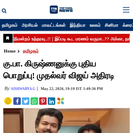
தமிழகம்
அரசியல்
மாவட்டங்கள்
இந்தியா
உலகம்
சினிமா
க்ரைம
Home
தமிழகம்
கு.பா. கிருஷ்ணனுக்கு புதிய
பொறுப்பு! முதல்வர் விஜய் அதிரடி
By
May 22, 2026, 19:19 IST
1:49:36 PM
AISHWARYA G