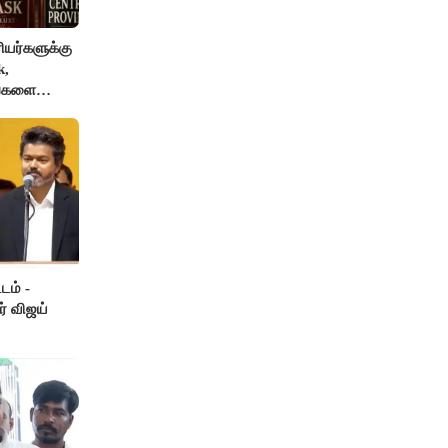
யர்களுக்கு
k,
ங்களை
AI தடை
டம் -
ர் விஜய்