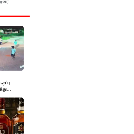
றனர்.
ுப்பு
்து