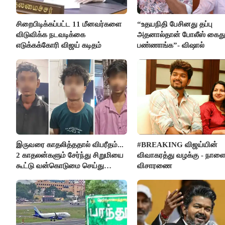
சிறைபிடிக்கப்பட்ட 11 மீனவர்களை
“உதயநிதி பேசினது தப்பு
விடுவிக்க நடவடிக்கை
அதனால்தான் போலீஸ் கைத
எடுக்கக்கோரி விஜய் கடிதம்
பண்ணாங்க”- விஷால்
இருவரை காதலித்ததால் விபரீதம்...
#BREAKING விஜய்யின்
2 காதலன்களும் சேர்ந்து சிறுமியை
விவாகரத்து வழக்கு - நாள
கூட்டு வன்கொடுமை செய்து
விசாரணை
கொலை செய்த கொடூரம்