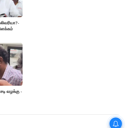
லிவரியா?-
ிளக்கம்
டி வழக்கு -
“நிதி நிலைமை சரியான பிறகு
மற்ற திட்டங்கள் அறிவிக்கப்படும்”-