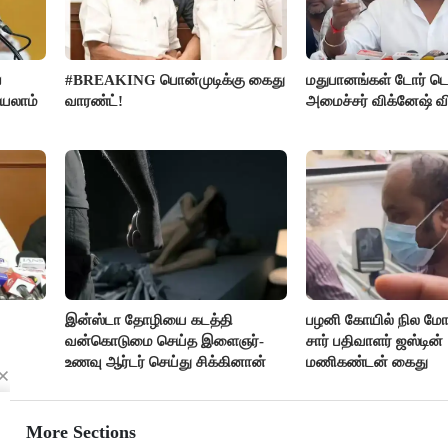
ை
#BREAKING பொன்முடிக்கு கைது
மதுபானங்கள் டோர் டெ
்யலாம்
வாரண்ட்!
அமைச்சர் விக்னேஷ் வ
இன்ஸ்டா தோழியை கடத்தி
பழனி கோயில் நில மோச
வன்கொடுமை செய்த இளைஞர்-
சார் பதிவாளர் ஜஸ்டின்
உணவு ஆர்டர் செய்து சிக்கினான்
மணிகண்டன் கைது
More Sections