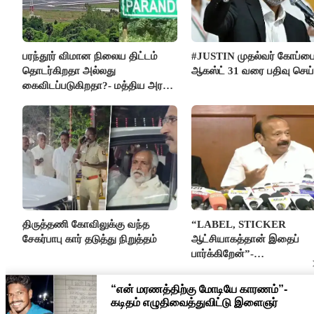
பரந்தூர் விமான நிலைய திட்டம்
#JUSTIN முதல்வர் கோப்ப
தொடர்கிறதா அல்லது
ஆகஸ்ட் 31 வரை பதிவு செய
கைவிடப்படுகிறதா?- மத்திய அரசு
விளக்கம்
திருத்தணி கோவிலுக்கு வந்த
“LABEL, STICKER
சேகர்பாபு கார் தடுத்து நிறுத்தம்
ஆட்சியாகத்தான் இதைப்
பார்க்கிறேன்”-
எம்.ஆர்.கே.பன்னீர்செல்வம்