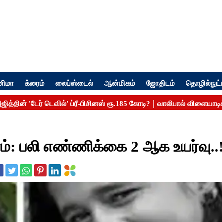
னிமா
க்ரைம்
லைப்ஸ்டைல்
ஆன்மிகம்
ஜோதிடம்
தொழில்நுட்
ம்: பலி எண்ணிக்கை 2 ஆக உயர்வு..