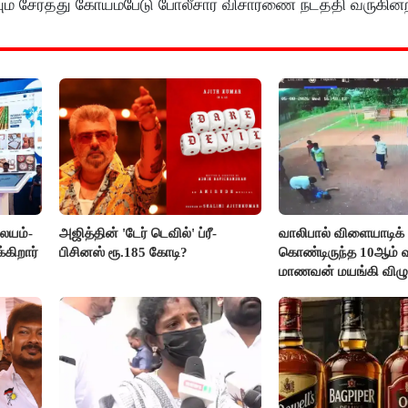
ம் சேர்த்து கோயம்பேடு போலீசார் விசாரணை நடத்தி வருகின்
லையம்-
அஜித்தின் 'டேர் டெவில்' ப்ரீ-
வாலிபால் விளையாடிக்
கிறார்
பிசினஸ் ரூ.185 கோடி?
கொண்டிருந்த 10ஆம் வக
மாணவன் மயங்கி விழுந
உயிரிழப்பு