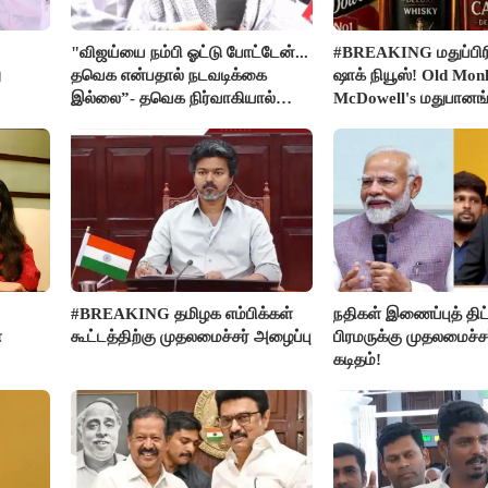
"விஜய்யை நம்பி ஓட்டு போட்டேன்...
#BREAKING மதுப்பிரி
ு
தவெக என்பதால் நடவடிக்கை
ஷாக் நியூஸ்! Old Mon
இல்லை”- தவெக நிர்வாகியால்
McDowell's மதுபான
பாதிக்கப்பட்ட பெண் கதறல்
விற்பனை செய்ய FSS
#BREAKING தமிழக எம்பிக்கள்
நதிகள் இணைப்புத் திட்
ை
கூட்டத்திற்கு முதலமைச்சர் அழைப்பு
பிரமருக்கு முதலமைச்ச
கடிதம்!