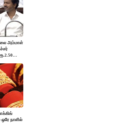
லை அம்மாள்
்சர்
ரூ.2.50
க்கிங்
ை ஒரே நாளில்