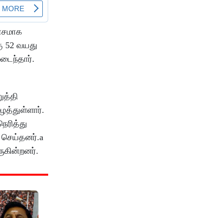
லாசமாக
கு 52 வயது
டைந்தார்.
ுத்தி
த்துள்ளார்.
ெரித்து
 செய்தனர்.a
கின்றனர்.