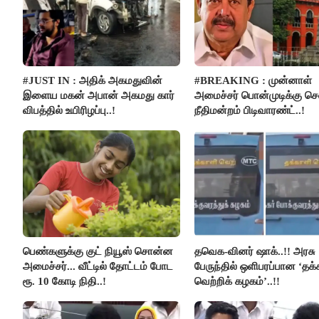
#JUST IN : அதிக் அகமதுவின்
#BREAKING : முன்னாள்
இளைய மகன் அபான் அகமது கார்
அமைச்சர் பொன்முடிக்கு 
விபத்தில் உயிரிழப்பு..!
நீதிமன்றம் பிடிவாரண்ட்..!
பெண்களுக்கு குட் நியூஸ் சொன்ன
தவெக-வினர் ஷாக்..!! அரசு
அமைச்சர்... வீட்டில் தோட்டம் போட
பேருந்தில் ஒளிபரப்பான ‘தக
ரூ. 10 கோடி நிதி..!
வெற்றிக் கழகம்’..!!