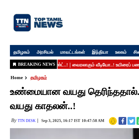
தமிழகம்
அரசியல்
மாவட்டங்கள்
இந்தியா
உலகம்
சி
Home
தமிழகம்
உண்மையான வயது தெரிந்ததால்
வயது காதலன்..!
By
Sep 3, 2025, 16:17 IST
10:47:58 AM
TTN DESK