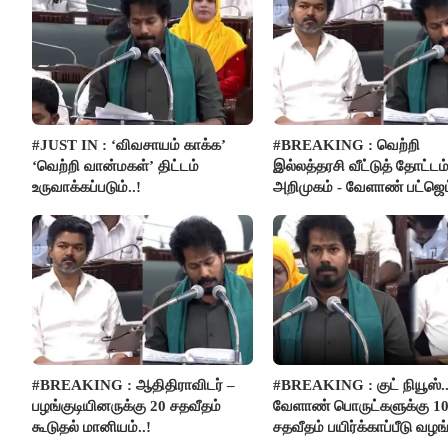
#JUST IN : ‘விவசாயம் காக்க’
#BREAKING : வெற்றி
‘வெற்றி வான்மகள்’ திட்டம்
இல்லத்தரசி வீட்டுத் தோட்டம
உருவாக்கப்படும்..!
அறிமுகம் - வேளாண் பட்ஜெட்
அறிவிப்பு..!
#BREAKING : ஆதிதிராவிடர் –
#BREAKING : குட் நியூஸ்..
பழங்குடியினருக்கு 20 சதவீதம்
வேளாண் பொருட்களுக்கு 1
கூடுதல் மானியம்..!
சதவீதம் பயிர்க்காப்பீடு வழங
- அமைச்சர் வினோத்..!