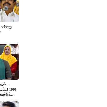
 உள்ளது
!
ெல் –
ம்..! 1000
யத்தில்
.!