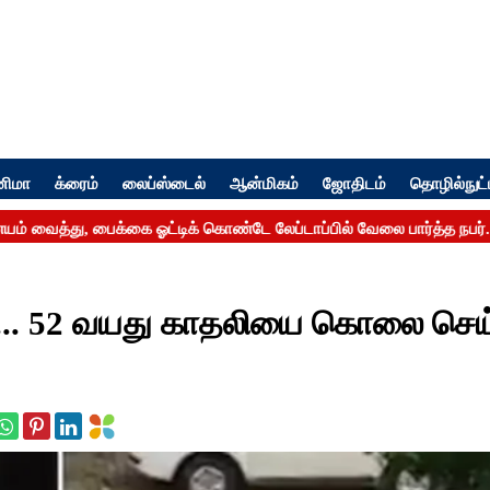
னிமா
க்ரைம்
லைப்ஸ்டைல்
ஆன்மிகம்
ஜோதிடம்
தொழில்நுட்
... 52 வயது காதலியை கொலை செய