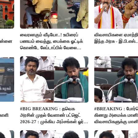
வைரலாகும் வீடியோ..! உயிரைப்
விவசாயிகளை ஏமாற்றி
சென்னை
பணயம் வைத்து, பைக்கை ஓட்டிக்
இந்த அரசு - இ.பி.எஸ்..
கொண்டே லேப்டாப்பில் வேலை
பார்த்த நபர்..!
#BIG BREAKING : தவெக
#BREAKING : போர்வ
்காளி
அரசின் முதல் வேளாண் பட்ஜெட்
கிணறு அமைக்க மானிய
2026-27 : முக்கிய அம்சங்கள் ஓர்
விவசாயிகளுக்கு மானி
பார்வை..!
பம்புசெட் வழங்கப்படும்.