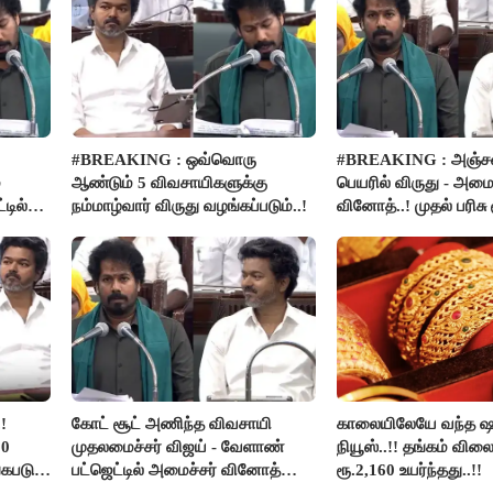
#BREAKING : ஒவ்வொரு
#BREAKING : அஞ்ச
்
ஆண்டும் 5 விவசாயிகளுக்கு
பெயரில் விருது - அமைச
டில்
நம்மாழ்வார் விருது வழங்கப்படும்..!
வினோத்..! முதல் பரிசு 
லட்சம் வழங்கப்படும்..!
!
கோட் சூட் அணிந்த விவசாயி
காலையிலேயே வந்த ஷா
00
முதலமைச்சர் விஜய் - வேளாண்
நியூஸ்..!! தங்கம் வில
்கபடும்
பட்ஜெட்டில் அமைச்சர் வினோத்
ரூ.2,160 உயர்ந்தது..!!
பெருமிதம்..!