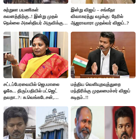
சுற்றுலா பயணிகள்
இன்று விஜய் – சங்கீதா
கவனத்திற்கு..! இன்று முதல்
விவாகரத்து வழக்கு: நேரில்
நெல்லை அகஸ்தியர் அருவிக்கு
ஆஜராவாரா முதல்வர் விஜய்..?
செல்ல தடை..!
சட்டப்பேரவையில் ஜெபமாலை
மத்திய வெளியுறவுத்துறை
ஓகே... திருப்பதியில் பட்ஜெட்
மந்திரிக்கு முதலமைச்சர் விஜய்
தவறா..?: சு.வெங்கடேசன்,
கடிதம்..!!
திருமாவளவனுக்கு தமிழிசை
கேள்வி..!