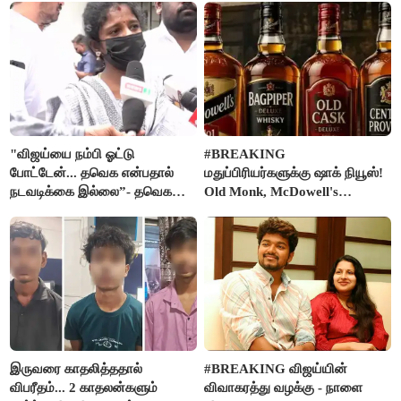
"விஜய்யை நம்பி ஓட்டு
#BREAKING
போட்டேன்... தவெக என்பதால்
மதுப்பிரியர்களுக்கு ஷாக் நியூஸ்!
நடவடிக்கை இல்லை”- தவெக
Old Monk, McDowell's
நிர்வாகியால் பாதிக்கப்பட்ட பெண்
மதுபானங்களை விற்பனை செய்ய
கதறல்
FSSAI தடை
இருவரை காதலித்ததால்
#BREAKING விஜய்யின்
விபரீதம்... 2 காதலன்களும்
விவாகரத்து வழக்கு - நாளை