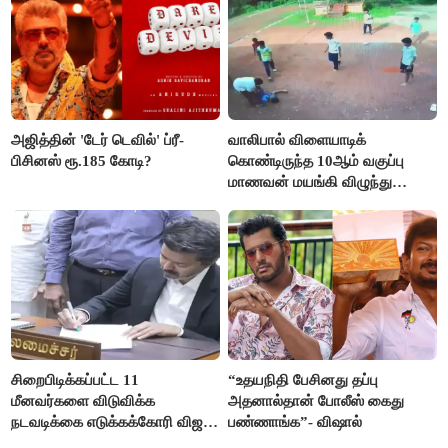
அஜித்தின் 'டேர் டெவில்' ப்ரீ-
வாலிபால் விளையாடிக்
பிசினஸ் ரூ.185 கோடி?
கொண்டிருந்த 10ஆம் வகுப்பு
மாணவன் மயங்கி விழுந்து
உயிரிழப்பு
சிறைபிடிக்கப்பட்ட 11
“உதயநிதி பேசினது தப்பு
மீனவர்களை விடுவிக்க
அதனால்தான் போலீஸ் கைது
நடவடிக்கை எடுக்கக்கோரி விஜய்
பண்ணாங்க”- விஷால்
கடிதம்