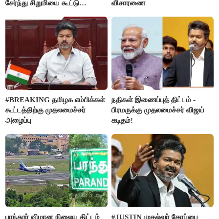
சேர்ந்து சிறுமியை கூட்டு
விசாரணை
வன்கொடுமை செய்து கொலை
செய்த கொடூரம்
#BREAKING தமிழக எம்பிக்கள்
நதிகள் இணைப்புத் திட்டம் -
கூட்டத்திற்கு முதலமைச்சர்
பிரமருக்கு முதலமைச்சர் விஜய்
அழைப்பு
கடிதம்!
பரந்தூர் விமான நிலைய திட்டம்
#JUSTIN முதல்வர் கோப்பை