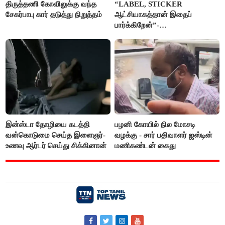
திருத்தணி கோவிலுக்கு வந்த
“LABEL, STICKER
சேகர்பாபு கார் தடுத்து நிறுத்தம்
ஆட்சியாகத்தான் இதைப்
பார்க்கிறேன்”-
எம்.ஆர்.கே.பன்னீர்செல்வம்
இன்ஸ்டா தோழியை கடத்தி
பழனி கோயில் நில மோசடி
வன்கொடுமை செய்த இளைஞர்-
வழக்கு - சார் பதிவாளர் ஜஸ்டின்
உணவு ஆர்டர் செய்து சிக்கினான்
மணிகண்டன் கைது