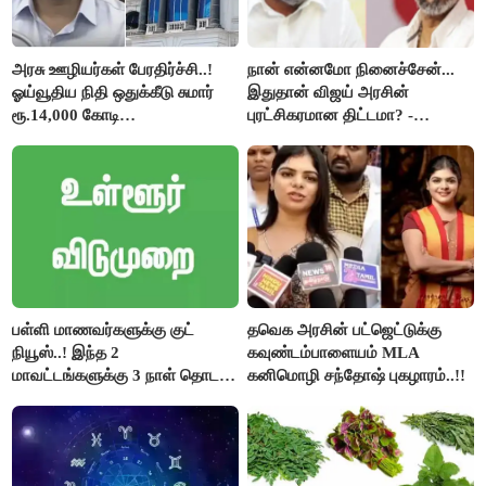
அரசு ஊழியர்கள் பேரதிர்ச்சி..!
நான் என்னமோ நினைச்சேன்...
ஓய்வூதிய நிதி ஒதுக்கீடு சுமார்
இதுதான் விஜய் அரசின்
ரூ.14,000 கோடி
புரட்சிகரமான திட்டமா? -
குறைக்கப்பட்டுள்ளது..!
ஆர்.பி.உதயகுமார்..!
பள்ளி மாணவர்களுக்கு குட்
தவெக அரசின் பட்ஜெட்டுக்கு
நியூஸ்..! இந்த 2
கவுண்டம்பாளையம் MLA
மாவட்டங்களுக்கு 3 நாள் தொடர்
கனிமொழி சந்தோஷ் புகழாரம்..!!
விடுமுறை..!