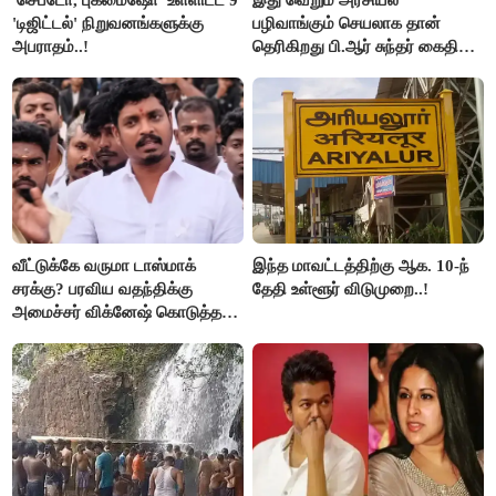
'டிஜிட்டல்' நிறுவனங்களுக்கு
பழிவாங்கும் செயலாக தான்
அபராதம்..!
தெரிகிறது பி.ஆர் சுந்தர் கைதிற்கு
சீமான் கடும் கண்டனம்..!
வீட்டுக்கே வருமா டாஸ்மாக்
இந்த மாவட்டத்திற்கு ஆக. 10-ந்
சரக்கு? பரவிய வதந்திக்கு
தேதி உள்ளூர் விடுமுறை..!
அமைச்சர் விக்னேஷ் கொடுத்த
விளக்கம்!