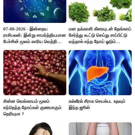
07-08-2026 - இன்றைய
மன தக்காளி கீரையுடன் தேங்காய்
ராசிபலன்: இன்று சாமர்த்தியமான
சேர்த்து கூட்டு செய்து சாப்பிட்டு
பேச்சின் மூலம் காரிய வெற்றி
வந்தால் எந்த நோய் ஓடும்
உண்டாகும். அடுத்தவரை நம்பி
தெரியுமா ?
பொறுப்புகளை ஒப்படைப்பதில்
கவனம் தேவை..!
சின்ன வெங்காயம் மூலம்
கல்லீரல் சீராக செயல்பட உதவும்
எந்தெந்த நோய்கள் குணமாகும்
இந்த ஜூஸ்
தெரியுமா ?