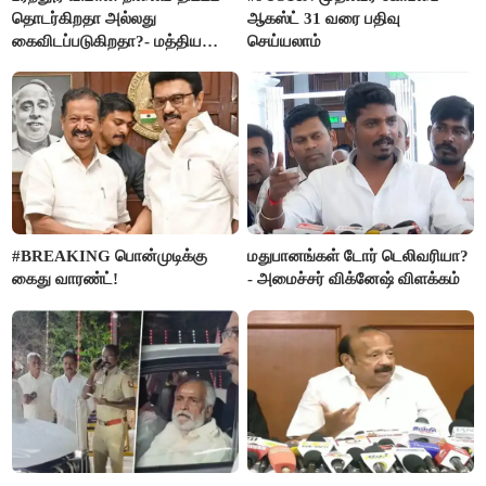
தொடர்கிறதா அல்லது
ஆகஸ்ட் 31 வரை பதிவு
கைவிடப்படுகிறதா?- மத்திய
செய்யலாம்
அரசு விளக்கம்
#BREAKING பொன்முடிக்கு
மதுபானங்கள் டோர் டெலிவரியா?
கைது வாரண்ட்!
- அமைச்சர் விக்னேஷ் விளக்கம்