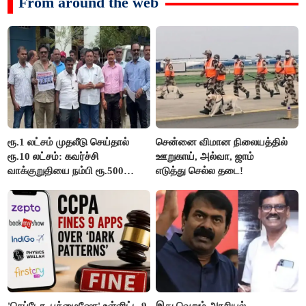
From around the web
ரூ.1 லட்சம் முதலீடு செய்தால்
சென்னை விமான நிலையத்தில்
ரூ.10 லட்சம்: கவர்ச்சி
ஊறுகாய், அல்வா, ஜாம்
வாக்குறுதியை நம்பி ரூ.500
எடுத்து செல்ல தடை!
கோடியை இழந்த திருப்பூர்
மக்கள்!
'செப்டோ, புக்மைஷோ' உள்ளிட்ட 9
இது வெறும் அரசியல்