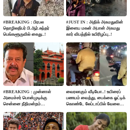
#BREAKING : பிரபல
#JUST IN : அதிக் அகமதுவின்
தொழிலதிபர் பி.ஆர்.சுந்தர்
இளைய மகன் அபான் அகமது
பெங்களூருவில் கைது..!
கார் விபத்தில் உயிரிழப்பு..!
#BREAKING : முன்னாள்
வைரலாகும் வீடியோ..! உயிரைப்
அமைச்சர் பொன்முடிக்கு
பணயம் வைத்து, பைக்கை ஓட்டிக்
சென்னை நீதிமன்றம்
கொண்டே லேப்டாப்பில் வேலை
பிடிவாரண்ட்..!
பார்த்த நபர்..!