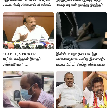
மதுபானங்கள் டோர் டெலிவரியா?
திருத்தணி கோவிலுக்கு வந்த
- அமைச்சர் விக்னேஷ் விளக்கம்
சேகர்பாபு கார் தடுத்து நிறுத்தம்
“LABEL, STICKER
இன்ஸ்டா தோழியை கடத்தி
ஆட்சியாகத்தான் இதைப்
வன்கொடுமை செய்த இளைஞர்-
பார்க்கிறேன்”-
உணவு ஆர்டர் செய்து சிக்கினான்
எம்.ஆர்.கே.பன்னீர்செல்வம்