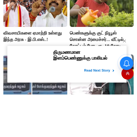
விவசாயிகளை ஏமாற்றி உள்ளது
பெண்களுக்கு குட் நியூஸ்
இந்த அரசு - இ.பி.எஸ்..!
சொன்ன அமைச்சர்... வீட்டில்
தோட்டம் போட ரூ. 10 கோடி
நிதி..!
தவெக-வினர் ஷாக்..!! அரசு
#BIG BREAKING : தவெக
பேருந்தில் ஒளிபரப்பான ‘தக்காளி
அரசின் முதல் வேளாண் பட்ஜெட்
வெற்றிக் கழகம்’..!!
2026-27 : முக்கிய அம்சங்கள் ஓர்
பார்வை..!