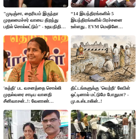
"முடிஞ்சா, தைரியம் இருந்தா
“14 இயந்திரங்களில் 5
முதலமைச்சர் வாயை திறந்து
இயந்திரங்களில் பிரச்சனை
பதில் சொல்லட்டும்" - உதயநிதி
உள்ளது.. EVM மெஷினே
ஸ்டாலின்
பிரச்சனையா இருக்கு”- என்.ஆர்.
இளங்கோ
'கத்தி' பட வசனத்தை சொல்லி
திட்டங்களுக்கு 'வெற்றி' லேபிள்
முதல்வரை சாடிய வானதி
ஒட்டினால் மட்டுமே போதுமா? -
சீனிவாசன்..!: வேளாண்
மு.க.ஸ்டாலின்..!
பட்ஜெட்டுக்கு பாஜக கடும்
எதிர்ப்பு!