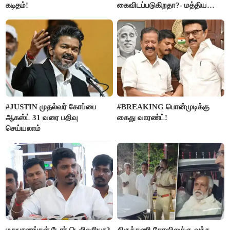
கடிதம்!
கைவிடப்படுகிறதா?- மத்திய
அரசு விளக்கம்
#JUSTIN முதல்வர் கோப்பை
#BREAKING பொன்முடிக்கு
ஆகஸ்ட் 31 வரை பதிவு
கைது வாரண்ட்!
செய்யலாம்