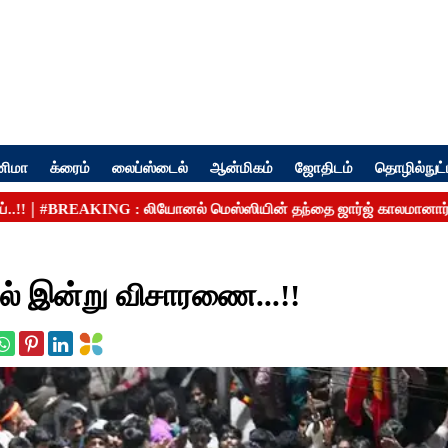
னிமா
க்ரைம்
லைப்ஸ்டைல்
ஆன்மிகம்
ஜோதிடம்
தொழில்நுட்
தில் இன்று விசாரணை...!!