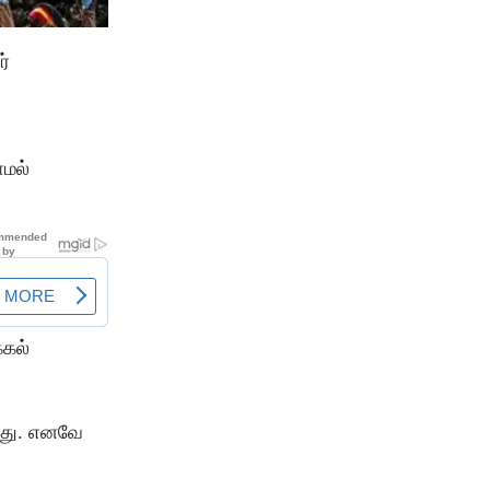
ர்
ாமல்
்கல்
றது. எனவே