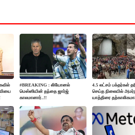
வில்
#BREAKING : லியோனல்
4.5 லட்சம் பக்தர்கள் த
தவியை
மெஸ்ஸியின் தந்தை ஜார்ஜ்
செய்த நிலையில் அமர்
!
காலமானார்..!!
யாத்திரை தற்காலிகம
நிறுத்தம்..!!