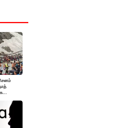
ரிசனம்
நாத்
ாக