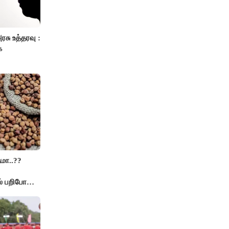
ரசு உத்தரவு :
்
மா..??
் பறிபோன