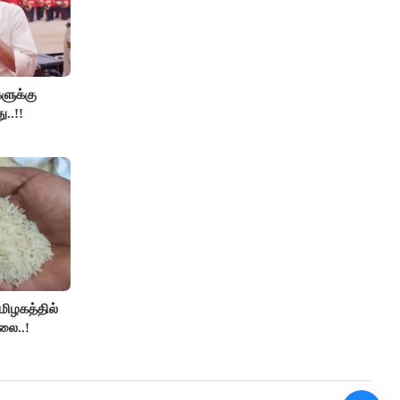
களுக்கு
ு..!!
தமிழகத்தில்
லை..!