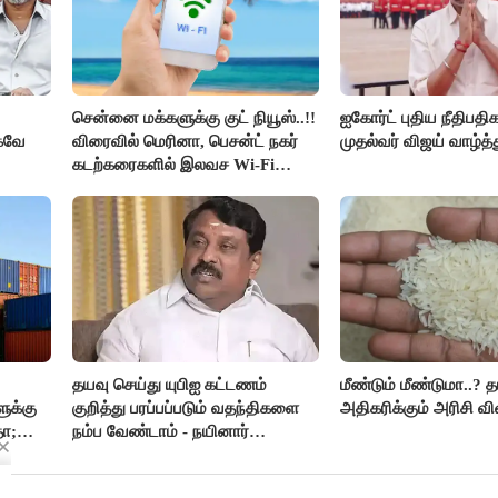
சென்னை மக்களுக்கு குட் நியூஸ்..!!
ஐகோர்ட் புதிய நீதிபதி
்கவே
விரைவில் மெரினா, பெசன்ட் நகர்
முதல்வர் விஜய் வாழ்த்த
கடற்கரைகளில் இலவச Wi-Fi
வசதி..!!
ர் -
தயவு செய்து யுபிஐ கட்டணம்
மீண்டும் மீண்டுமா..? 
ுக்கு
குறித்து பரப்பப்படும் வதந்திகளை
அதிகரிக்கும் அரிசி வி
தா;
நம்ப வேண்டாம் - நயினார்
நாகேந்திரன்..!!