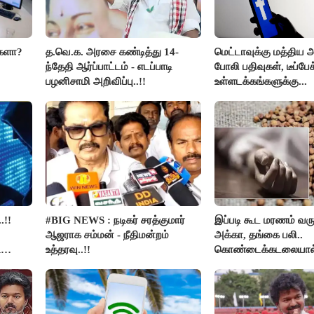
்களா?
த.வெ.க. அரசை கண்டித்து 14-
மெட்டாவுக்கு மத்திய அ
ந்தேதி ஆர்ப்பாட்டம் - எடப்பாடி
போலி பதிவுகள், டீப்பேக
பழனிசாமி அறிவிப்பு..!!
உள்ளடக்கங்களுக்கு...
.!!
#BIG NEWS : நடிகர் சரத்குமார்
இப்படி கூட மரணம் வரு
ஆஜராக சம்மன் - நீதிமன்றம்
அக்கா, தங்கை பலி..
ி
உத்தரவு..!!
கொண்டைக்கடலையால
உயிர்கள்..!!