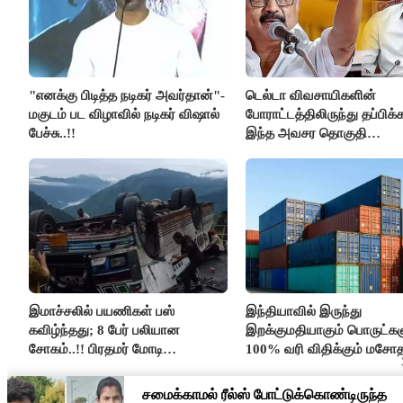
"எனக்கு பிடித்த நடிகர் அவர்தான்"-
டெல்டா விவசாயிகளின்
மகுடம் பட விழாவில் நடிகர் விஷால்
போராட்டத்திலிருந்து தப்பிக
பேச்சு..!!
இந்த அவசர தொகுதி
மறுவரையறை நாடகத்தை
அரங்கேற்றுகிறார் முதலமைச்ச
திமுக ஐடி விங்..!!
இமாச்சலில் பயணிகள் பஸ்
இந்தியாவில் இருந்து
கவிழ்ந்தது; 8 பேர் பலியான
இறக்குமதியாகும் பொருட்கள
சோகம்..!! பிரதமர் மோடி
100% வரி விதிக்கும் மசோ
இரங்கல்..!!
அமெரிக்கா நிறைவேற்றம்..!!