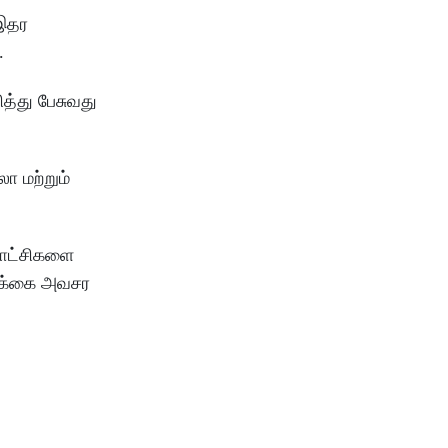
 இதர
ன.
ித்து பேசுவது
ா மற்றும்
 சாட்சிகளை
 வழக்கை அவசர