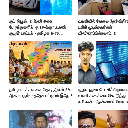
குட் நியூஸ்..!! இனி அரசு
வங்கியில் வேலை தேடுகிறீர
பேருந்துகளில் ரூ.10-க்கு ‘பயணி’
டிகிரி முடித்தவர்கள்
குடிநீர் பாட்டில் - தமிழக அரசு
விண்ணப்பிக்கலாம்..!!
அறிவிப்பு..!!
தமிழக மக்களவை தொகுதிகள் 59
புதுசு புதுசா யோசிக்கிறாங்க.
ஆக உயரும்: உத்தேச பட்டியல் இதோ!
வங்கி கணக்கை கொடுத்து
கமிஷன்.. ஆன்லைன் மோசட
கும்பலுக்கு உதவிய வாலிபர்
கைது..!!