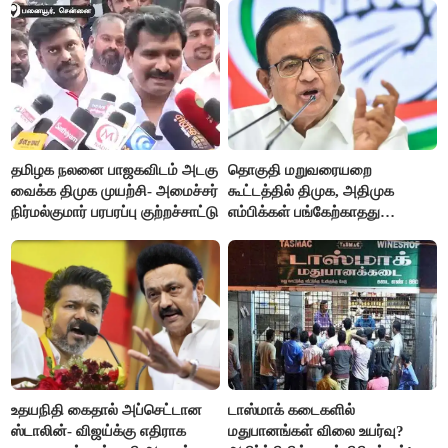
தமிழக நலனை பாஜகவிடம் அடகு
தொகுதி மறுவரையறை
வைக்க திமுக முயற்சி- அமைச்சர்
கூட்டத்தில் திமுக, அதிமுக
நிர்மல்குமார் பரபரப்பு குற்றச்சாட்டு
எம்பிக்கள் பங்கேற்காதது
வருத்தமளிக்கிறது- ப.சிதம்பரம்
உதயநிதி கைதால் அப்செட்டான
டாஸ்மாக் கடைகளில்
ஸ்டாலின்- விஜய்க்கு எதிராக
மதுபானங்கள் விலை உயர்வு?