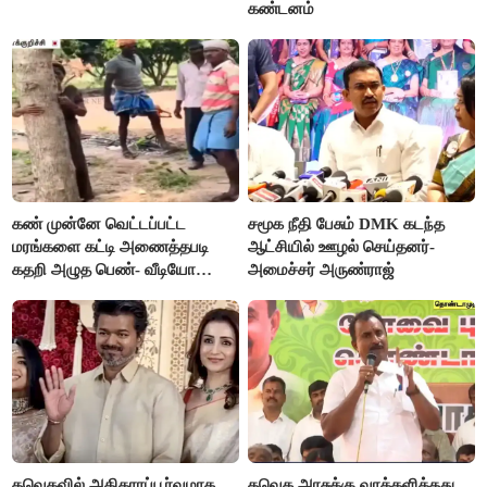
கண்டனம்
கண் முன்னே வெட்டப்பட்ட
சமூக நீதி பேசும் DMK கடந்த
மரங்களை கட்டி அணைத்தபடி
ஆட்சியில் ஊழல் செய்தனர்-
கதறி அழுத பெண்- வீடியோ
அமைச்சர் அருண்ராஜ்
வைரல்
தவெகவில் அதிகாரப்பூர்வமாக
தவெக அரசுக்கு வாக்களித்தது