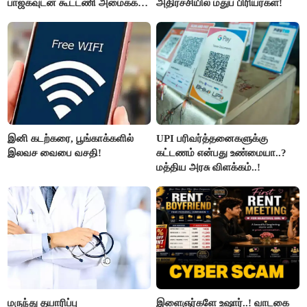
பாஜகவுடன் கூட்டணி அமைக்க
அதிர்ச்சியில் மதுப் பிரியர்கள்!
திட்டம்
இனி கடற்கரை, பூங்காக்களில்
UPI பரிவர்த்தனைகளுக்கு
இலவச வைபை வசதி!
கட்டணம் என்பது உண்மையா..?
மத்திய அரசு விளக்கம்..!
மருந்து தயாரிப்பு
இளைஞர்களே உஷார்..! வாடகை