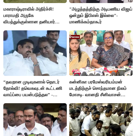
மகாராஷ்டிராவில் அதிர்ச்சி!
"அழுத்தத்திற்கு அடிபணிய விஜய்
பாராமதி அருகே
ஒன்றும் இபிஎஸ் இல்லை"-
விபத்துக்குள்ளான தனியார்
மாணிக்கம்தாகூர்
பயிற்சி விமானம்
“தவறான முடிவுகளால் தொடர்
கன்னிகா பரமேஸ்வரியம்மன்
தோல்வி! தவெகவுடன் கூட்டணி
மடத்திற்குச் சொந்தமான நிலம்
வாய்ப்பை பயன்படுத்தல” -
மோசடி- வானதி சீனிவாசன்
இபிஎஸ் மீது சரமாரி குற்றச்சாட்டு
கண்டனம்