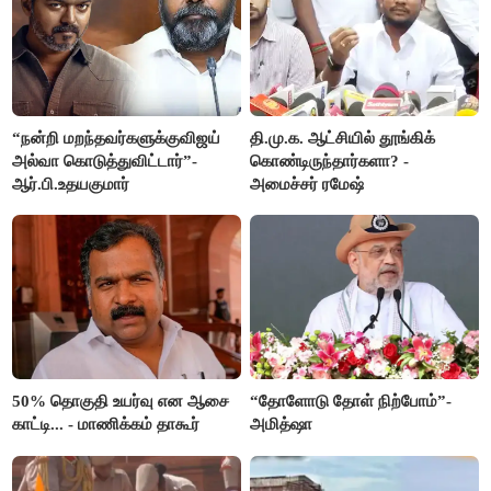
“நன்றி மறந்தவர்களுக்குவிஜய்
தி.மு.க. ஆட்சியில் தூங்கிக்
அல்வா கொடுத்துவிட்டார்”-
கொண்டிருந்தார்களா? -
ஆர்.பி.உதயகுமார்
அமைச்சர் ரமேஷ்
50% தொகுதி உயர்வு என ஆசை
“தோளோடு தோள் நிற்போம்”-
காட்டி... - மாணிக்கம் தாகூர்
அமித்ஷா