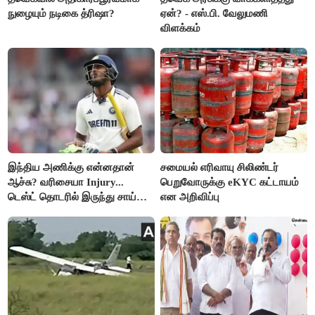
நுழையும் நடிகை த்ரிஷா?
ஏன்? - எஸ்.பி. வேலுமணி
விளக்கம்
இந்திய அணிக்கு என்னதான்
சமையல் எரிவாயு சிலிண்டர்
ஆச்சு? வரிசையா Injury...
பெறுவோருக்கு eKYC கட்டாயம்
டெஸ்ட் தொடரில் இருந்து சாய்
என அறிவிப்பு
சுதர்சனும் விலகல்