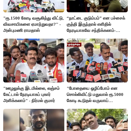
"ரூ.1500 கோடி வசூலித்து விட்டு,
“நாட்டை குடும்பம்” என பச்சைக்
விவசாயிகளை ஏமாற்றுவதா?'' -
குத்தி இருந்தால் எளிதில்
அன்புமணி ராமதாஸ்
நேரடியாகவே சந்திக்கலாம்-
சரத்குமார்
"ஊழலுக்கு இடமில்லை, லஞ்சம்
"போதையை ஒழிப்போம் என
கேட்டால் நேரடியாகப் புகார்
சொல்லிவிட்டு மதுவால் ரூ.5000
அளிக்கலாம்" - நிர்மல் குமார்
கோடி கூடுதல் வருவாய்
கிடைக்கும்னு சொல்றாங்க”-
மார்க்கண்டேயன்