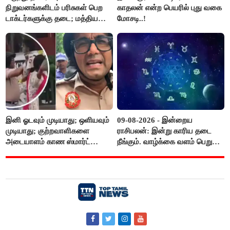
நிறுவனங்களிடம் பரிசுகள் பெற
காதலன் என்ற பெயரில் புது வகை
டாக்டர்களுக்கு தடை; மத்திய
மோசடி..!
அரசு உத்தரவு..!
இனி ஓடவும் முடியாது; ஒளியவும்
09-08-2026 - இன்றைய
முடியாது; குற்றவாளிகளை
ராசிபலன்: இன்று காரிய தடை
அடையாளம் காண ஸ்மார்ட்
நீங்கும். வாழ்க்கை வளம் பெறும்.
கண்ணாடிகளை பயன்படுத்த
எதிரில் இருப்பவர்களை
போலீசார் முடிவு..!
எடைபோடுவது நல்லது..!