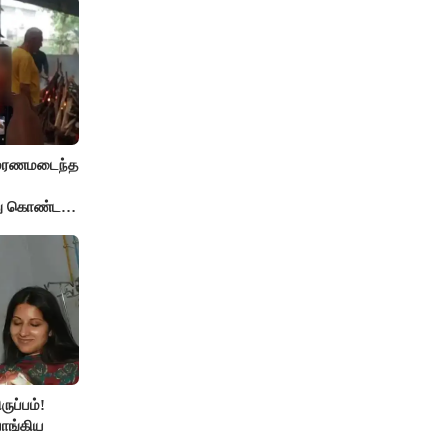
் மரணமடைந்த
்து கொண்ட
ுப்பம்!
ாங்கிய