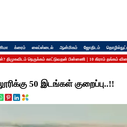
னிமா
க்ரைம்
லைப்ஸ்டைல்
ஆன்மிகம்
ஜோதிடம்
தொழில்நுட்
லூரிக்கு 50 இடங்கள் குறைப்பு..!!