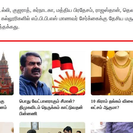
ல்லி, குஜராத், கர்நாடகா, மத்திய பிரதேசம், ராஜஸ்தான், தெ
 கல்லூரிகளில் எம்.பி.பி.எஸ் மாணவர் சேர்க்கைக்கு தேசிய மர
த்தக்கது.
கு
பொது வேட்பாளராகும் சீமான்?
10 கிராம் தங்கம் விலை
மனம்
திமுகவிடம் நெருக்கம் காட்டுவதன்
லட்சம் ஆகுமா?
பின்னணி