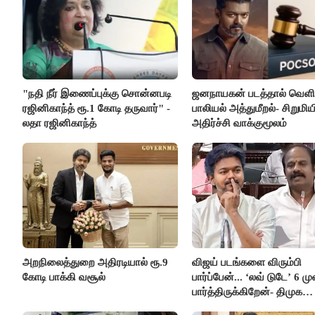
"நதி நீர் இணைப்புக்கு சொன்னபடி
ஜனநாயகன் படத்தால் வெளி
ரஜினிகாந்த் ரூ.1 கோடி தருவார்" -
பாலியல் அத்துமீறல்- சிறுமிய
லதா ரஜினிகாந்த்
அதிர்ச்சி வாக்குமூலம்
அறநிலைத்துறை அதிரடியால் ரூ.9
விஜய் படங்களை விரும்பி
கோடி பாக்கி வசூல்
பார்ப்பேன்... ‘லவ் டுடே’ 6 ம
பார்த்திருக்கிறேன்- திமுக
எம்.எல்.ஏ.நெகிழ்ச்சி