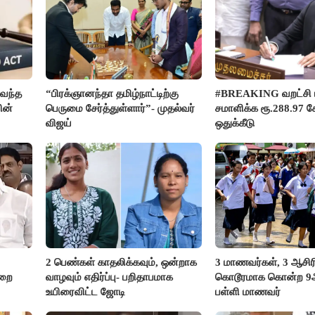
வந்த
“பிரக்ஞானந்தா தமிழ்நாட்டிற்கு
#BREAKING வறட்சி 
ின்
பெருமை சேர்த்துள்ளார்”- முதல்வர்
சமாளிக்க ரூ.288.97 க
விஜய்
ஒதுக்கீடு
2 பெண்கள் காதலிக்கவும், ஒன்றாக
3 மாணவர்கள், 3 ஆசி
ுறை
வாழவும் எதிர்ப்பு- பறிதாபமாக
கொடூரமாக கொன்ற 9ஆம
உயிரைவிட்ட ஜோடி
பள்ளி மாணவர்