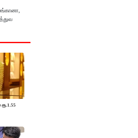
லங்கானா,
ுத்துவ
 ரூ.1.55