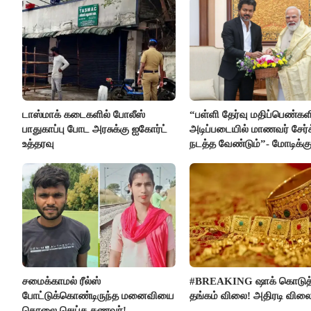
டாஸ்மாக் கடைகளில் போலீஸ்
“பள்ளி தேர்வு மதிப்பெண்கள
பாதுகாப்பு போட அரசுக்கு ஐகோர்ட்
அடிப்படையில் மாணவர் சேர்
உத்தரவு
நடத்த வேண்டும்”- மோடிக்கு
கடிதம்
சமைக்காமல் ரீல்ஸ்
#BREAKING ஷாக் கொடுத
போட்டுக்கொண்டிருந்த மனைவியை
தங்கம் விலை! அதிரடி விலை
கொலை செய்த கணவர்!