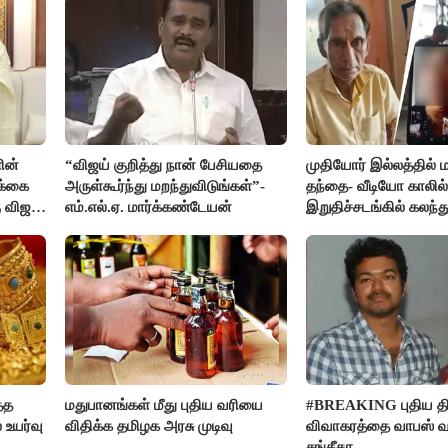
ின்
“விஜய் குறித்து நான் பேசியதை
முதியோர் இல்லத்தில
க்கை
அருள்கூர்ந்து மறந்துவிடுங்கள்”-
தந்தை- வீடியோ காலில்
 விஜய்
எம்.எல்.ஏ. மார்க்கண்டேயன்
இறுதிச்சடங்கில் கலந
மகள்கள்
்த
மதுபானங்கள் மீது புதிய வரியை
#BREAKING புதிய திர
 உயர்வு
விதிக்க தமிழக அரசு முடிவு
விவாகரத்தை வாபஸ் வ
சங்கீதா