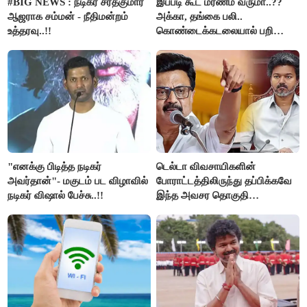
#BIG NEWS : நடிகர் சரத்குமார்
இப்படி கூட மரணம் வருமா..??
ஆஜராக சம்மன் - நீதிமன்றம்
அக்கா, தங்கை பலி..
உத்தரவு..!!
கொண்டைக்கடலையால் பறிபோன
உயிர்கள்..!!
"எனக்கு பிடித்த நடிகர்
டெல்டா விவசாயிகளின்
அவர்தான்"- மகுடம் பட விழாவில்
போராட்டத்திலிருந்து தப்பிக்கவே
நடிகர் விஷால் பேச்சு..!!
இந்த அவசர தொகுதி
மறுவரையறை நாடகத்தை
அரங்கேற்றுகிறார் முதலமைச்சர் -
திமுக ஐடி விங்..!!