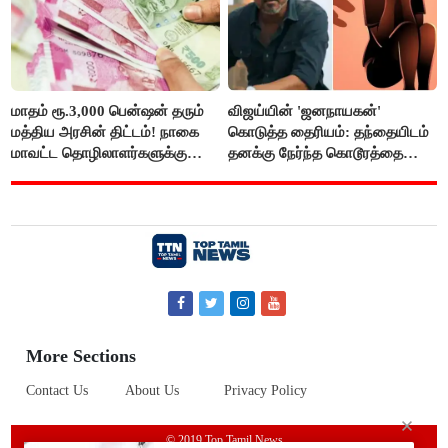
மாதம் ரூ.3,000 பென்ஷன் தரும்
விஜய்யின் 'ஜனநாயகன்'
மத்திய அரசின் திட்டம்! நாகை
கொடுத்த தைரியம்: தந்தையிடம்
மாவட்ட தொழிலாளர்களுக்கு
தனக்கு நேர்ந்த கொடூரத்தை
ஆட்சியர் வெளியிட்ட சூப்பர்
கூறிய சிறுமி!
செய்தி!
More Sections
Contact Us
About Us
Privacy Policy
© 2019 Top Tamil News