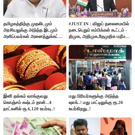
தமிழகத்திற்கு முதலிடமும்
#JUST IN : விஜய் தலைமையில்
அரசியலுக்கு அடுத்த இடமும்
நடைபெறும் எம்பிக்கள் கூட்டம் -
அளிப்பவர்கள் அனைத்துக்கட்சி
திமுக, அதிமுக,தேமுதிக மநீம
கூட்டத்தில் நிச்சயம்
புறக்கணிப்பு..!
பங்கேற்பார்கள் - மாணிக்கம்
தாகூர்..!!
இனி தங்கம் வாங்குவது
மது பிரியர்களுக்கு அடுத்த
கொஞ்சம் கஷ்டம் தான்...4
ஷாக்..! மது பாட்டிலுக்கு ரூ.20
நாட்களில் ரூ.6,120 உயர்வு..!
உயர்கிறது..!