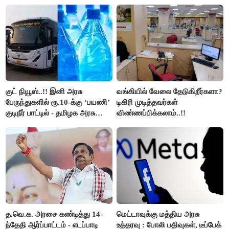
நிறுத்தம்..!!
குட் நியூஸ்..!! இனி அரசு
வங்கியில் வேலை தேடுகிறீர்களா?
பேருந்துகளில் ரூ.10-க்கு ‘பயணி’
டிகிரி முடித்தவர்கள்
குடிநீர் பாட்டில் - தமிழக அரசு
விண்ணப்பிக்கலாம்..!!
அறிவிப்பு..!!
த.வெ.க. அரசை கண்டித்து 14-
மெட்டாவுக்கு மத்திய அரசு
ந்தேதி ஆர்ப்பாட்டம் - எடப்பாடி
உத்தரவு : போலி பதிவுகள், டீப்பேக்