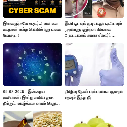
இளைஞர்களே உஷார்..! வாடகை
இனி ஓடவும் முடியாது; ஒளியவும்
காதலன் என்ற பெயரில் புது வகை
முடியாது; குற்றவாளிகளை
மோசடி..!
அடையாளம் காண ஸ்மார்ட்
கண்ணாடிகளை பயன்படுத்த
போலீசார் முடிவு..!
09-08-2026 - இன்றைய
நீரிழிவு நோய் படிப்படியாக குறைய
ராசிபலன்: இன்று காரிய தடை
உதவும் இந்த நீர்
நீங்கும். வாழ்க்கை வளம் பெறும்.
எதிரில் இருப்பவர்களை
எடைபோடுவது நல்லது..!