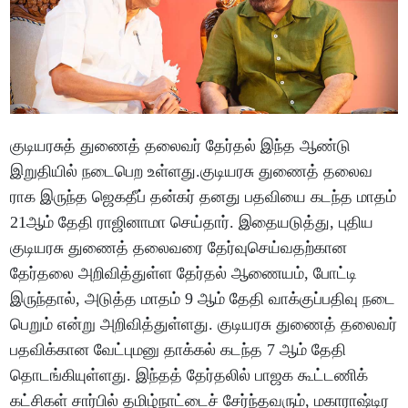
குடியரசுத் துணைத் தலைவர் தேர்தல் இந்த ஆண்டு
இறுதியில் நடைபெற உள்ளது.குடியரசு துணைத் தலை​வ​
ராக இருந்த ஜெகதீப் தன்​கர் தனது பதவியை கடந்த மாதம்
21ஆம் தேதி ராஜி​னாமா செய்​தார். இதையடுத்து, புதிய
குடியரசு துணைத் தலைவரை தேர்வுசெய்வதற்கான
தேர்தலை அறிவித்துள்ள தேர்தல் ஆணையம், போட்டி
இருந்தால், அடுத்த மாதம் 9 ஆம் தேதி வாக்குப்பதிவு நடை​
பெறும் என்று அறி​வித்​துள்​ளது. குடியரசு துணைத் தலை​வர்
பதவிக்​கான வேட்​புமனு தாக்​கல் கடந்த 7 ஆம் தேதி
தொடங்​கியுள்ளது. இந்தத் தேர்தலில் பாஜக கூட்டணிக்
கட்சிகள் சார்பில் தமிழ்நாட்டைச் சேர்ந்தவரும், மகாராஷ்டிர