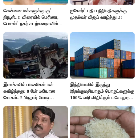
சென்னை மக்களுக்கு குட்
ஐகோர்ட் புதிய நீதிபதிகளுக்கு
நியூஸ்..!! விரைவில் மெரினா,
முதல்வர் விஜய் வாழ்த்து..!!
பெசன்ட் நகர் கடற்கரைகளில்
இலவச Wi-Fi வசதி..!!
இமாச்சலில் பயணிகள் பஸ்
இந்தியாவில் இருந்து
கவிழ்ந்தது; 8 பேர் பலியான
இறக்குமதியாகும் பொருட்களுக்கு
சோகம்..!! பிரதமர் மோடி
100% வரி விதிக்கும் மசோதா;
இரங்கல்..!!
அமெரிக்கா நிறைவேற்றம்..!!