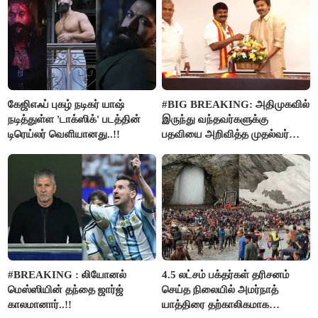
கேஜிஎஃப் புகழ் நடிகர் யாஷ்
#BIG BREAKING: அதிமுகவில்
நடித்துள்ள 'டாக்‌ஸிக்' படத்தின்
இருந்து வந்தவர்களுக்கு
டிரெய்லர் வெளியானது..!!
பதவியை அறிவித்த முதல்வர்
விஜய்..!!
#BREAKING : லியோனல்
4.5 லட்சம் பக்தர்கள் தரிசனம்
மெஸ்ஸியின் தந்தை ஜார்ஜ்
செய்த நிலையில் அமர்நாத்
காலமானார்..!!
யாத்திரை தற்காலிகமாக