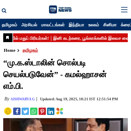
தமிழகம்
அரசியல்
மாவட்டங்கள்
இந்தியா
உலகம்
சினிமா
க்ரைம
Home
தமிழகம்
“மு.க.ஸ்டாலின் சொல்படி
செயல்படுவேன்” - கமல்ஹாசன்
எம்.பி.
By
Updated: Aug 19, 2025, 18:21 IST
12:51:54 PM
AISHWARYA G