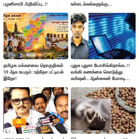
பழனிசாமி அறிவிப்பு..!!
உள்ளடக்கங்களுக்கு...
தமிழக மக்களவை தொகுதிகள்
புதுசு புதுசா யோசிக்கிறாங்க..!!
59 ஆக உயரும்: உத்தேச பட்டியல்
வங்கி கணக்கை கொடுத்து
இதோ!
கமிஷன்.. ஆன்லைன் மோசடி
கும்பலுக்கு உதவிய வாலிபர்
கைது..!!