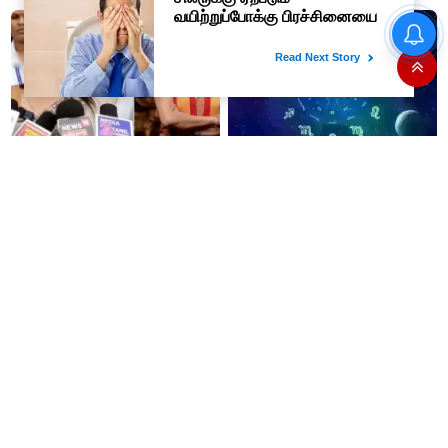
ஆர்.பி.உதயகுமார்..!
விடுமுறை..!
"கேரள மழையால் தான்
கர்நாடகா நீர் திறந்தது!": காவிரி
விவகாரத்தில் பாமக சௌமியா
அன்புமணி சாடல்!
தவெக அரசின் பட்ஜெட்டுக்கு
07-08-2026 - இன்றைய
கவுண்டம்பாளையம் MLA
ராசிபலன்: இன்று சாமர்த்தியமான
கனிமொழி சந்தோஷ் புகழாரம்..!!
பேச்சின் மூலம் காரிய வெற்றி
உண்டாகும். அடுத்தவரை நம்பி
பொறுப்புகளை ஒப்படைப்பதில்
கவனம் தேவை..!
மன தக்காளி கீரையுடன் தேங்காய்
சின்ன வெங்காயம் மூலம்
சேர்த்து கூட்டு செய்து சாப்பிட்டு
எந்தெந்த நோய்கள் குணமாகும்