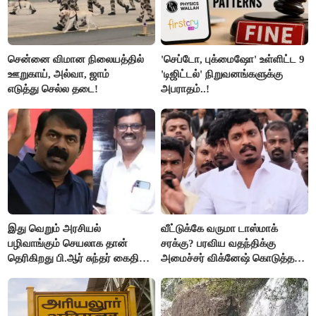
சென்னை விமான நிலையத்தில்
'செப்டோ, புக்மைஷோ' உள்ளிட்ட 9
ஊறுகாய், அல்வா, ஜாம்
'டிஜிட்டல்' நிறுவனங்களுக்கு
எடுத்து செல்ல தடை!
அபராதம்..!
இது வெறும் அரசியல்
வீட்டுக்கே வருமா டாஸ்மாக்
பழிவாங்கும் செயலாக தான்
சரக்கு? பரவிய வதந்திக்கு
தெரிகிறது பி.ஆர் சுந்தர் கைதிற்கு
அமைச்சர் விக்னேஷ் கொடுத்த
சீமான் கடும் கண்டனம்..!
விளக்கம்!