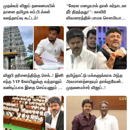
முதல்வர் விஜய் தலைமையில்
"கேரள மழையால் தான் கர்நாடகா
நாளை தமிழக எம்.பி.க்கள்
நீர் திறந்தது!": காவிரி
கலந்தாய்வு கூட்டம்!
விவகாரத்தில் பாமக சௌமியா
அன்புமணி சாடல்!
விஐபி தரிசனத்திற்கு செக்..! இனி
தமிழ்நாட்டு மக்களுக்காக அந்த
எந்த VIP கோயிலுக்கு வந்தாலும்
அவமானத்தையும் தாங்குவேன்..
கண்டிப்பாக இதை செய்யணும் -
முதலமைச்சர் விஜய்..!
அமைச்சர் ரமேஷ்..!