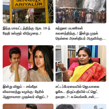
இந்த மாவட்டத்திற்கு ஆக. 10-ந்
சுற்றுலா பயணிகள்
தேதி உள்ளூர் விடுமுறை..!
கவனத்திற்கு..! இன்று முதல்
நெல்லை அகஸ்தியர் அருவிக்கு
செல்ல தடை..!
இன்று விஜய் – சங்கீதா
சட்டப்பேரவையில் ஜெபமாலை
விவாகரத்து வழக்கு: நேரில்
ஓகே... திருப்பதியில் பட்ஜெட்
ஆஜராவாரா முதல்வர் விஜய்..?
தவறா..?: சு.வெங்கடேசன்,
திருமாவளவனுக்கு தமிழிசை
கேள்வி..!