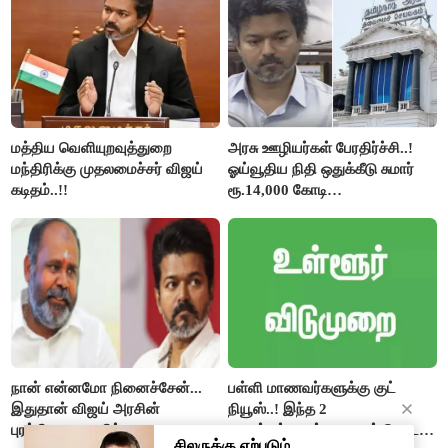
மத்திய வெளியுறவுத்துறை
அரசு ஊழியர்கள் பேரதிர்ச்சி..!
மந்திரிக்கு முதலமைச்சர் விஜய்
ஓய்வூதிய நிதி ஒதுக்கீடு சுமார்
கடிதம்..!!
ரூ.14,000 கோடி
குறைக்கப்பட்டுள்ளது..!
நான் என்னமோ நினைச்சேன்...
பள்ளி மாணவர்களுக்கு குட்
இதுதான் விஜய் அரசின்
நியூஸ்..! இந்த 2
புரட்சிகரமான திட்டமா? -
மாவட்டங்களுக்கு 3 நாள் தொடர்