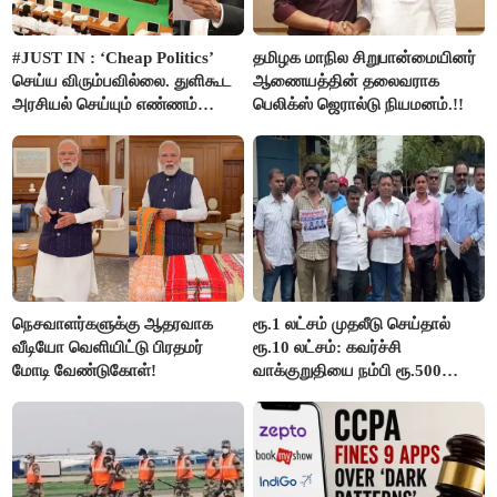
#JUST IN : ‘Cheap Politics’
தமிழக மாநில சிறுபான்மையினர்
செய்ய விரும்பவில்லை. துளிகூட
ஆணையத்தின் தலைவராக
அரசியல் செய்யும் எண்ணம்
பெலிக்ஸ் ஜெரால்டு நியமனம்.!!
இல்லை - உதயநிதிக்கு முதல்வர்
விஜய் பதில்!
நெசவாளர்களுக்கு ஆதரவாக
ரூ.1 லட்சம் முதலீடு செய்தால்
வீடியோ வெளியிட்டு பிரதமர்
ரூ.10 லட்சம்: கவர்ச்சி
மோடி வேண்டுகோள்!
வாக்குறுதியை நம்பி ரூ.500
கோடியை இழந்த திருப்பூர்
மக்கள்!