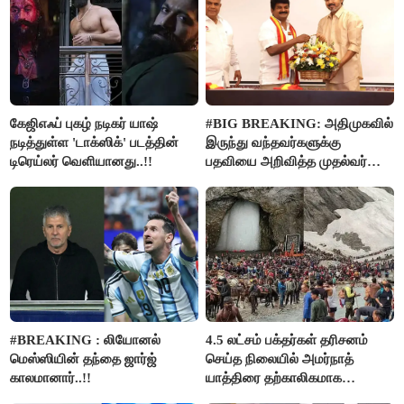
கேஜிஎஃப் புகழ் நடிகர் யாஷ்
#BIG BREAKING: அதிமுகவில்
நடித்துள்ள 'டாக்‌ஸிக்' படத்தின்
இருந்து வந்தவர்களுக்கு
டிரெய்லர் வெளியானது..!!
பதவியை அறிவித்த முதல்வர்
விஜய்..!!
#BREAKING : லியோனல்
4.5 லட்சம் பக்தர்கள் தரிசனம்
மெஸ்ஸியின் தந்தை ஜார்ஜ்
செய்த நிலையில் அமர்நாத்
காலமானார்..!!
யாத்திரை தற்காலிகமாக
நிறுத்தம்..!!