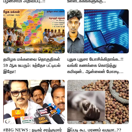
பழனிசாமி அறிவிப்பு..!!
உள்ளடக்கங்களுக்கு...
தமிழக மக்களவை தொகுதிகள்
புதுசு புதுசா யோசிக்கிறாங்க..!!
59 ஆக உயரும்: உத்தேச பட்டியல்
வங்கி கணக்கை கொடுத்து
இதோ!
கமிஷன்.. ஆன்லைன் மோசடி
கும்பலுக்கு உதவிய வாலிபர்
கைது..!!
#BIG NEWS : நடிகர் சரத்குமார்
இப்படி கூட மரணம் வருமா..??