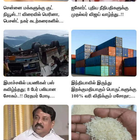
சென்னை மக்களுக்கு குட்
ஐகோர்ட் புதிய நீதிபதிகளுக்கு
நியூஸ்..!! விரைவில் மெரினா,
முதல்வர் விஜய் வாழ்த்து..!!
பெசன்ட் நகர் கடற்கரைகளில்
இலவச Wi-Fi வசதி..!!
இமாச்சலில் பயணிகள் பஸ்
இந்தியாவில் இருந்து
கவிழ்ந்தது; 8 பேர் பலியான
இறக்குமதியாகும் பொருட்களுக்கு
சோகம்..!! பிரதமர் மோடி
100% வரி விதிக்கும் மசோதா;
இரங்கல்..!!
அமெரிக்கா நிறைவேற்றம்..!!