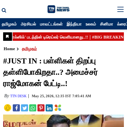
தமிழகம்
அரசியல்
மாவட்டங்கள்
இந்தியா
உலகம்
சினிமா
க்ரைம
Home
தமிழகம்
#JUST IN : பள்ளிகள் திறப்பு
தள்ளிபோகிறதா..? அமைச்சர்
ராஜ்மோகன் பேட்டி..!
By
May 25, 2026, 12:35 IST
7:05:41 AM
TTN DESK