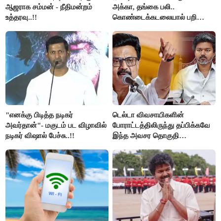
ஆஜராக சம்மன் - நீதிமன்றம்
அக்கா, தங்கை பலி..
உத்தரவு..!!
கொண்டைக்கடலையால் பறிபோன
உயிர்கள்..!!
"எனக்கு பிடித்த நடிகர்
டெல்டா விவசாயிகளின்
அவர்தான்"- மகுடம் பட விழாவில்
போராட்டத்திலிருந்து தப்பிக்கவே
நடிகர் விஷால் பேச்சு..!!
இந்த அவசர தொகுதி
மறுவரையறை நாடகத்தை
அரங்கேற்றுகிறார் முதலமைச்சர் -
திமுக ஐடி விங்..!!