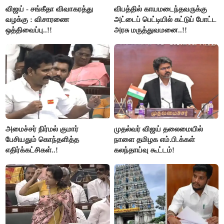
விஜய் - சங்கீதா விவாகரத்து
விபத்தில் காயமடைந்தவருக்கு
வழக்கு : விசாரணை
அட்டைப் பெட்டியில் கட்டுப் போட்ட
ஒத்திவைப்பு..!!
அரசு மருத்துவமனை..!!
அமைச்சர் நிர்மல் குமார்
முதல்வர் விஜய் தலைமையில்
பேசியதும் கொந்தளித்த
நாளை தமிழக எம்.பி.க்கள்
எதிர்க்கட்சிகள்..!
கலந்தாய்வு கூட்டம்!