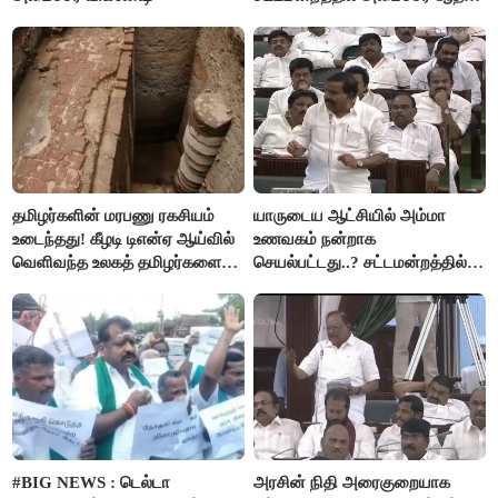
அர்ஜுனா அதிரடி பேச்சு!
தமிழர்களின் மரபணு ரகசியம்
யாருடைய ஆட்சியில் அம்மா
உடைந்தது! கீழடி டிஎன்ஏ ஆய்வில்
உணவகம் நன்றாக
வெளிவந்த உலகத் தமிழர்களை
செயல்பட்டது..? சட்டமன்றத்தில்
மெய்சிலிர்க்க வைக்கும் உண்மை!
நடந்த காரசார விவாதம்..!
#BIG NEWS : டெல்டா
அரசின் நிதி அரைகுறையாக