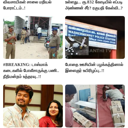
விவசாயிகள் சாலை மறியல்
உள்ளது... ரூ.832 கோடியில் எப்படி
போராட்டம்..!
அண்ணன் சீர்? ரகுபதி கேள்வி..?
#BREAKING: டாஸ்மாக்
போதை ஊசியின் பழக்கத்தினால்
கடைகளில் போலீசாருக்கு பணி..
இளைஞர் உயிரிழப்பு..!!
நீதிமன்றம் உத்தரவு..!!