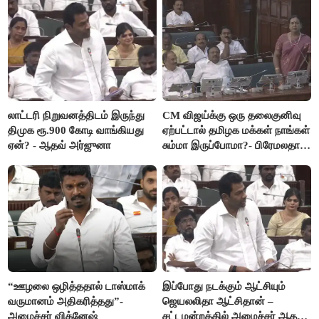
லாட்டரி நிறுவனத்திடம் இருந்து
CM விஜய்க்கு ஒரு தலைகுனிவு
திமுக ரூ.900 கோடி வாங்கியது
ஏற்பட்டால் தமிழக மக்கள் நாங்கள்
ஏன்? - ஆதவ் அர்ஜுனா
சும்மா இருப்போமா?- பிரேமலதா
விஜயகாந்த்
“ஊழலை ஒழித்ததால் டாஸ்மாக்
இப்போது நடக்கும் ஆட்சியும்
வருமானம் அதிகரித்தது”-
ஜெயலலிதா ஆட்சிதான் –
அமைச்சர் விக்னேஷ்
சட்டமன்றத்தில் அமைச்சர் ஆதவ்