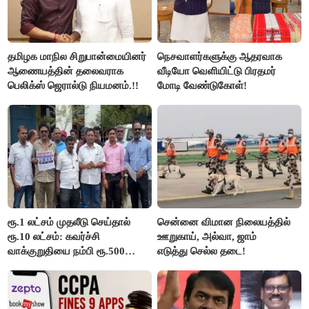
தமிழக மாநில சிறுபான்மையினர்
நெசவாளர்களுக்கு ஆதரவாக
ஆணையத்தின் தலைவராக
வீடியோ வெளியிட்டு பிரதமர்
பெலிக்ஸ் ஜெரால்டு நியமனம்.!!
மோடி வேண்டுகோள்!
ரூ.1 லட்சம் முதலீடு செய்தால்
சென்னை விமான நிலையத்தில்
ரூ.10 லட்சம்: கவர்ச்சி
ஊறுகாய், அல்வா, ஜாம்
வாக்குறுதியை நம்பி ரூ.500
எடுத்து செல்ல தடை!
கோடியை இழந்த திருப்பூர்
மக்கள்!