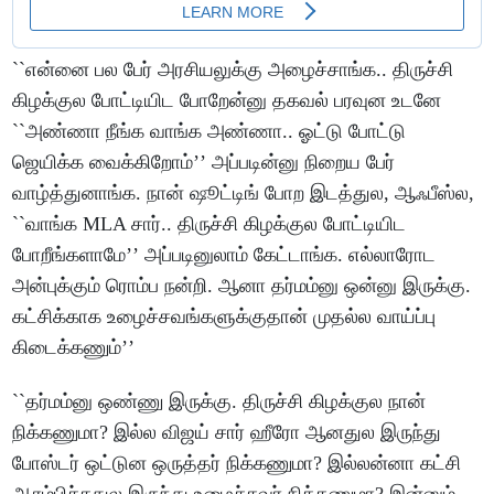
``என்னை பல பேர் அரசியலுக்கு அழைச்சாங்க.. திருச்சி
கிழக்குல போட்டியிட போறேன்னு தகவல் பரவுன உடனே
``அண்ணா நீங்க வாங்க அண்ணா.. ஓட்டு போட்டு
ஜெயிக்க வைக்கிறோம்’’ அப்படின்னு நிறைய பேர்
வாழ்த்துனாங்க. நான் ஷூட்டிங் போற இடத்துல, ஆஃபீஸ்ல,
``வாங்க MLA சார்.. திருச்சி கிழக்குல போட்டியிட
போறீங்களாமே’’ அப்படினுலாம் கேட்டாங்க. எல்லாரோட
அன்புக்கும் ரொம்ப நன்றி. ஆனா தர்மம்னு ஒன்னு இருக்கு.
கட்சிக்காக உழைச்சவங்களுக்குதான் முதல்ல வாய்ப்பு
கிடைக்கணும்’’
``தர்மம்னு ஒண்ணு இருக்கு. திருச்சி கிழக்குல நான்
நிக்கணுமா? இல்ல விஜய் சார் ஹீரோ ஆனதுல இருந்து
போஸ்டர் ஒட்டுன ஒருத்தர் நிக்கணுமா? இல்லன்னா கட்சி