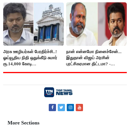
திருமாவளவனுக்கு தமிழிசை
கேள்வி..!
அரசு ஊழியர்கள் பேரதிர்ச்சி..!
நான் என்னமோ நினைச்சேன்...
ஓய்வூதிய நிதி ஒதுக்கீடு சுமார்
இதுதான் விஜய் அரசின்
ரூ.14,000 கோடி
புரட்சிகரமான திட்டமா? -
குறைக்கப்பட்டுள்ளது..!
ஆர்.பி.உதயகுமார்..!
More Sections