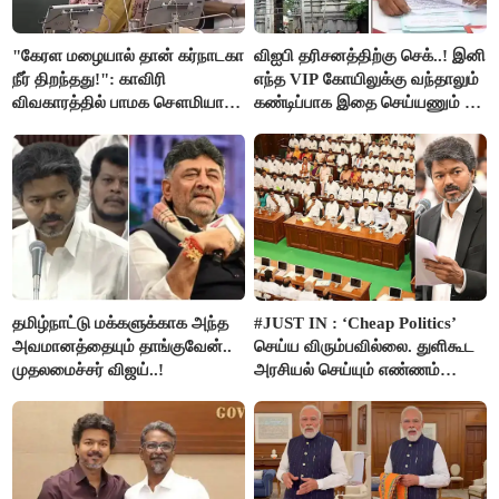
"கேரள மழையால் தான் கர்நாடகா
விஐபி தரிசனத்திற்கு செக்..! இனி
நீர் திறந்தது!": காவிரி
எந்த VIP கோயிலுக்கு வந்தாலும்
விவகாரத்தில் பாமக சௌமியா
கண்டிப்பாக இதை செய்யணும் -
அன்புமணி சாடல்!
அமைச்சர் ரமேஷ்..!
தமிழ்நாட்டு மக்களுக்காக அந்த
#JUST IN : ‘Cheap Politics’
அவமானத்தையும் தாங்குவேன்..
செய்ய விரும்பவில்லை. துளிகூட
முதலமைச்சர் விஜய்..!
அரசியல் செய்யும் எண்ணம்
இல்லை - உதயநிதிக்கு முதல்வர்
விஜய் பதில்!