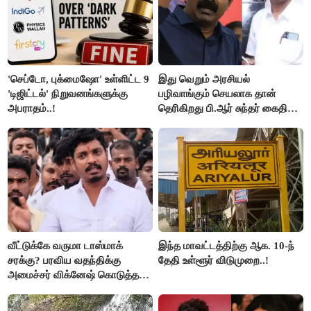
'செப்டோ, புக்மைஷோ' உள்ளிட்ட 9
இது வெறும் அரசியல்
'டிஜிட்டல்' நிறுவனங்களுக்கு
பழிவாங்கும் செயலாக தான்
அபராதம்..!
தெரிகிறது பி.ஆர் சுந்தர் கைதிற்கு
சீமான் கடும் கண்டனம்..!
வீட்டுக்கே வருமா டாஸ்மாக்
இந்த மாவட்டத்திற்கு ஆக. 10-ந்
சரக்கு? பரவிய வதந்திக்கு
தேதி உள்ளூர் விடுமுறை..!
அமைச்சர் விக்னேஷ் கொடுத்த
விளக்கம்!