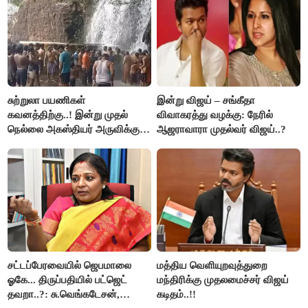
சுற்றுலா பயணிகள்
இன்று விஜய் – சங்கீதா
கவனத்திற்கு..! இன்று முதல்
விவாகரத்து வழக்கு: நேரில்
நெல்லை அகஸ்தியர் அருவிக்கு
ஆஜராவாரா முதல்வர் விஜய்..?
செல்ல தடை..!
சட்டப்பேரவையில் ஜெபமாலை
மத்திய வெளியுறவுத்துறை
ஓகே... திருப்பதியில் பட்ஜெட்
மந்திரிக்கு முதலமைச்சர் விஜய்
தவறா..?: சு.வெங்கடேசன்,
கடிதம்..!!