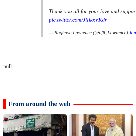
Thank you all for your love and suppor
pic.twitter.com/JlIlkxVKdr
— Raghava Lawrence (@offl_Lawrence)
Jun
null
From around the web