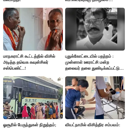
கண்டனம்!
மாநகராட்சி கூட்டத்தில் விசில்
புதுக்கோட்டையில் பதற்றம் :
அடித்த தவெக கவுன்சிலர்
முன்னாள் ஊராட்சி மன்ற
சஸ்பெண்ட்..!
தலைவர் தலை துண்டிக்கப்பட்டு
கொலை.!!
ஓசூரில் பேருந்துகள் நிறுத்தம்;
வியட்நாமில் விசித்திர சம்பவம்: