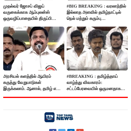
முதல்வர் ஜோசப் விஜய்
#BIG BREAKING : வரலாற்றில்
வருகைக்காக ஆம்புலன்ஸ்
இல்லாத அளவில் தமிழ்நாட்டில்
ஒருவழிப்பாதையில் திருப்பி
நெல் மற்றும் கரும்பு
விடப்பட்டதா? உண்மை இது
கொள்முதலுக்கான
தான்..!
ஊக்கத்தொகையை உயர்த்த
முடிவு - முதலமைச்சர் விஜய்
அறிவிப்பு..!
அரசியல் களத்தில் ஆயிரம்
#BREAKING : தமிழ்த்தாய்
கருத்து வேறுபாடுகள்
வாழ்த்து விவகாரம்:
இருக்கலாம். ஆனால், தமிழ் என்று
சட்டப்பேரவையில் ஒருமனதாக
வரும்போது நாம் அனைவரும்
நிறைவேற்றம்
தமிழர்கள் - எடப்பாடி பழனிசாமி..!