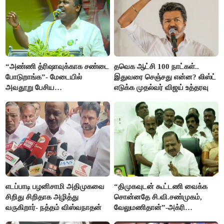
“அண்ணி த்ரிஷாவுக்காக சண்டை
தவெக ஆட்சி 100 நாட்கள்..
போடுறாங்க”- மேடையில்
இதுவரை செஞ்சது என்ன? லிஸ்ட்
அவதூறு பேசிய
எடுக்க முதல்வர் விஜய் உத்தரவு
ஆர்.பி.உதயகுமார் மீது புகார்
எடப்பாடி பழனிசாமி அதிமுகவை
“திமுகவுடன் கூட்டணி வைக்க
சிறிது சிறிதாக அழித்து
சொன்னதே சி.வி.சண்முகம்,
வருகிறார்- நத்தம் விஸ்வநாதன்
வேலுமணிதான்”-அக்ரி
கிருஷ்ணமூர்த்தி