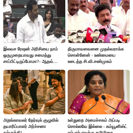
இலவச ரேஷன் அரிசியை நாம்
திருமாவளவனை முதல்வராக்க
ஒருமுறையாவது சமைத்து
சொன்னேன் - உண்மையை
சாப்பிட்டிருப்போமா?- ஆதவ்
உடைத்த சி.வி.சண்முகம்
அர்ஜூனா
அறங்காவலர் தேர்வுக் குழுவில்
உள்துறை அமைச்சகம் அப்படி
தயாரிப்பாளர் அர்ச்சனா
சொல்லவே இல்லை - கம்யூனிஸ்ட்
கல்பாத்தி!
எம்.எல்.ஏவுக்கு தமிழிசை