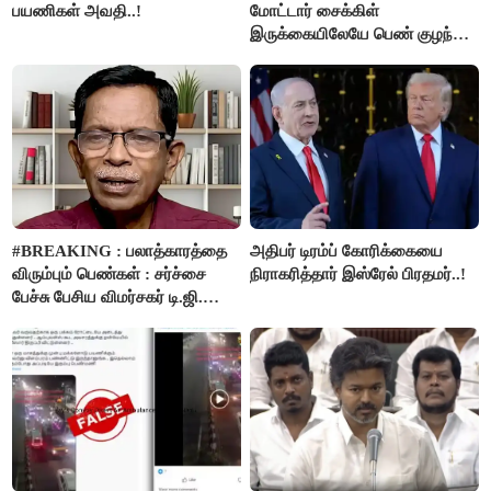
பயணிகள் அவதி..!
மோட்டார் சைக்கிள்
இருக்கையிலேயே பெண் குழந்தை
பிறப்பு!
#BREAKING : பலாத்காரத்தை
அதிபர் டிரம்ப் கோரிக்கையை
விரும்பும் பெண்கள் : சர்ச்சை
நிராகரித்தார் இஸ்ரேல் பிரதமர்..!
பேச்சு பேசிய விமர்சகர் டி.ஜி.
மோகன்தாஸ் கைது..!