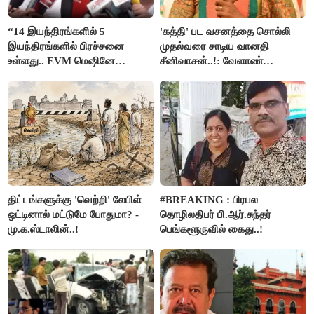
“14 இயந்திரங்களில் 5
'கத்தி' பட வசனத்தை சொல்லி
இயந்திரங்களில் பிரச்சனை
முதல்வரை சாடிய வானதி
உள்ளது.. EVM மெஷினே
சீனிவாசன்..!: வேளாண்
பிரச்சனையா இருக்கு”- என்.ஆர்.
பட்ஜெட்டுக்கு பாஜக கடும்
இளங்கோ
எதிர்ப்பு!
திட்டங்களுக்கு 'வெற்றி' லேபிள்
#BREAKING : பிரபல
ஒட்டினால் மட்டுமே போதுமா? -
தொழிலதிபர் பி.ஆர்.சுந்தர்
மு.க.ஸ்டாலின்..!
பெங்களூருவில் கைது..!