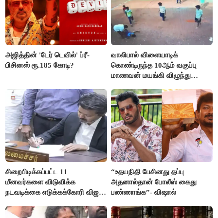
அஜித்தின் 'டேர் டெவில்' ப்ரீ-
வாலிபால் விளையாடிக்
பிசினஸ் ரூ.185 கோடி?
கொண்டிருந்த 10ஆம் வகுப்பு
மாணவன் மயங்கி விழுந்து
உயிரிழப்பு
சிறைபிடிக்கப்பட்ட 11
“உதயநிதி பேசினது தப்பு
மீனவர்களை விடுவிக்க
அதனால்தான் போலீஸ் கைது
நடவடிக்கை எடுக்கக்கோரி விஜய்
பண்ணாங்க”- விஷால்
கடிதம்