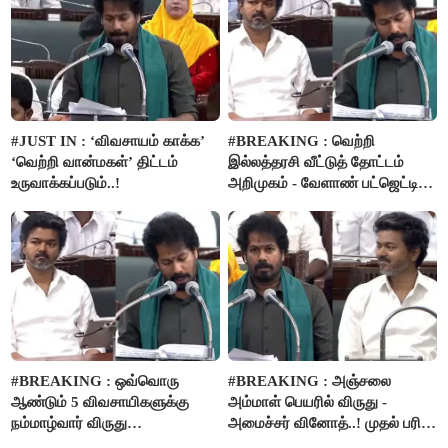
#JUST IN : ‘விவசாயம் காக்க’
#BREAKING : வெற்றி
‘வெற்றி வான்மகள்’ திட்டம்
இல்லத்தரசி வீட்டுத் தோட்டம்
உருவாக்கப்படும்..!
அறிமுகம் - வேளாண் பட்ஜெட்டில்
அறிவிப்பு..!
#BREAKING : ஒவ்வொரு
#BREAKING : அஞ்சலை
ஆண்டும் 5 விவசாயிகளுக்கு
அம்மாள் பெயரில் விருது -
நம்மாழ்வார் விருது
அமைச்சர் வினோத்..! முதல் பரிசு
வழங்கப்படும்..!
ரூ.2.50 லட்சம் வழங்கப்படும்..!