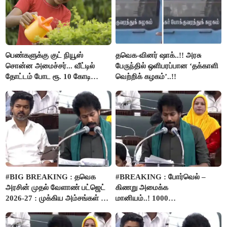
பெண்களுக்கு குட் நியூஸ்
தவெக-வினர் ஷாக்..!! அரசு
சொன்ன அமைச்சர்... வீட்டில்
பேருந்தில் ஒளிபரப்பான ‘தக்காளி
தோட்டம் போட ரூ. 10 கோடி
வெற்றிக் கழகம்’..!!
நிதி..!
#BIG BREAKING : தவெக
#BREAKING : போர்வெல் –
அரசின் முதல் வேளாண் பட்ஜெட்
கிணறு அமைக்க
2026-27 : முக்கிய அம்சங்கள் ஓர்
மானியம்..! 1000
பார்வை..!
விவசாயிகளுக்கு மானியத்தில்
பம்புசெட் வழங்கப்படும்..!