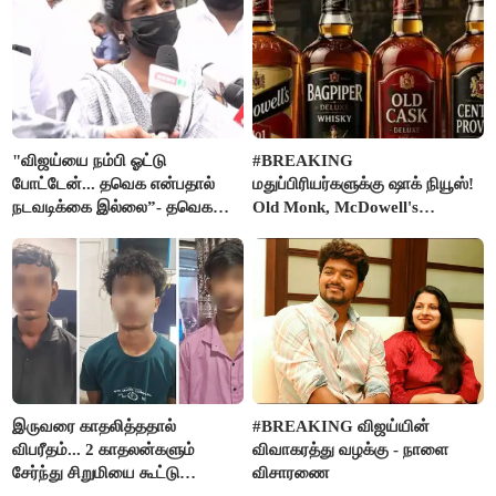
"விஜய்யை நம்பி ஓட்டு
#BREAKING
போட்டேன்... தவெக என்பதால்
மதுப்பிரியர்களுக்கு ஷாக் நியூஸ்!
நடவடிக்கை இல்லை”- தவெக
Old Monk, McDowell's
நிர்வாகியால் பாதிக்கப்பட்ட பெண்
மதுபானங்களை விற்பனை செய்ய
கதறல்
FSSAI தடை
இருவரை காதலித்ததால்
#BREAKING விஜய்யின்
விபரீதம்... 2 காதலன்களும்
விவாகரத்து வழக்கு - நாளை
சேர்ந்து சிறுமியை கூட்டு
விசாரணை
வன்கொடுமை செய்து கொலை