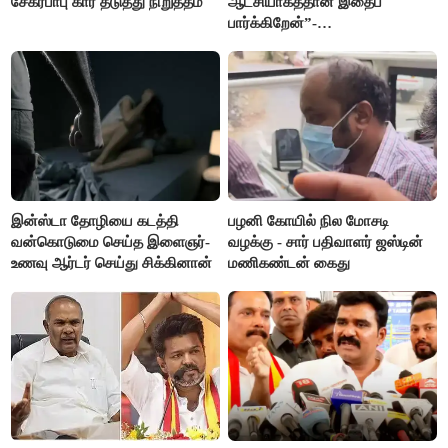
சேகர்பாபு கார் தடுத்து நிறுத்தம்
ஆட்சியாகத்தான் இதைப்
பார்க்கிறேன்”-
எம்.ஆர்.கே.பன்னீர்செல்வம்
இன்ஸ்டா தோழியை கடத்தி
பழனி கோயில் நில மோசடி
வன்கொடுமை செய்த இளைஞர்-
வழக்கு - சார் பதிவாளர் ஜஸ்டின்
உணவு ஆர்டர் செய்து சிக்கினான்
மணிகண்டன் கைது