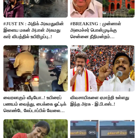
#JUST IN : அதிக் அகமதுவின்
#BREAKING : முன்னாள்
இளைய மகன் அபான் அகமது
அமைச்சர் பொன்முடிக்கு
கார் விபத்தில் உயிரிழப்பு..!
சென்னை நீதிமன்றம்
பிடிவாரண்ட்..!
வைரலாகும் வீடியோ..! உயிரைப்
விவசாயிகளை ஏமாற்றி உள்ளது
பணயம் வைத்து, பைக்கை ஓட்டிக்
இந்த அரசு - இ.பி.எஸ்..!
கொண்டே லேப்டாப்பில் வேலை
பார்த்த நபர்..!