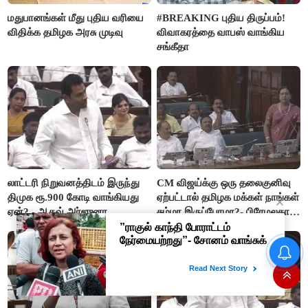
மதுபானங்கள் மீது புதிய வரியை
#BREAKING புதிய திருப்பம்!
விதிக்க தமிழக அரசு முடிவு
விவாகரத்தை வாபஸ் வாங்கிய
சங்கீதா
லாட்டரி நிறுவனத்திடம் இருந்து
CM விஜய்க்கு ஒரு தலைகுனிவு
திமுக ரூ.900 கோடி வாங்கியது
ஏற்பட்டால் தமிழக மக்கள் நாங்கள்
ஏன்? - ஆதவ் அர்ஜுனா
சும்மா இருப்போமா?- பிரேமலதா
விஜயகாந்த்
#BREAKING ஷாக் கொடுத்த
தங்கம் விலை! அதிரடி விலை
உயர்வு