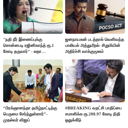
"நதி நீர் இணைப்புக்கு
ஜனநாயகன் படத்தால் வெளிவந்த
சொன்னபடி ரஜினிகாந்த் ரூ.1
பாலியல் அத்துமீறல்- சிறுமியின்
கோடி தருவார்" - லதா
அதிர்ச்சி வாக்குமூலம்
ரஜினிகாந்த்
“பிரக்ஞானந்தா தமிழ்நாட்டிற்கு
#BREAKING வறட்சி பாதிப்பை
பெருமை சேர்த்துள்ளார்”-
சமாளிக்க ரூ.288.97 கோடி நிதி
முதல்வர் விஜய்
ஒதுக்கீடு