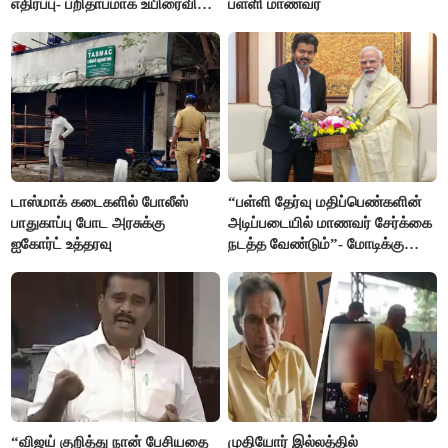
எதிர்ப்பு- பறிதாபமாக உயிரைவிட்ட
பள்ளி மாணவர்
ஜோடி
டாஸ்மாக் கடைகளில் போலீஸ்
“பள்ளி தேர்வு மதிப்பெண்களின்
பாதுகாப்பு போட அரசுக்கு
அடிப்படையில் மாணவர் சேர்க்கை
ஐகோர்ட் உத்தரவு
நடத்த வேண்டும்”- மோடிக்கு
விஜய் கடிதம்
“விஜய் குறித்து நான் பேசியதை
முதியோர் இல்லத்தில்