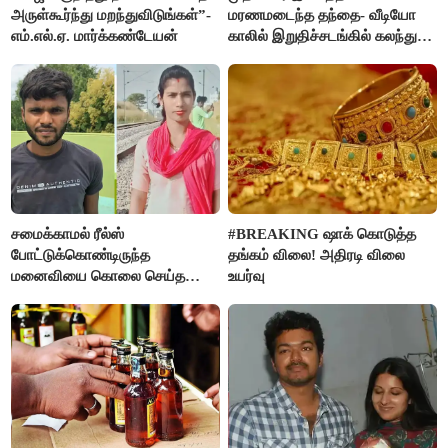
அருள்கூர்ந்து மறந்துவிடுங்கள்”-
மரணமடைந்த தந்தை- வீடியோ
எம்.எல்.ஏ. மார்க்கண்டேயன்
காலில் இறுதிச்சடங்கில் கலந்து
கொண்ட மகள்கள்
சமைக்காமல் ரீல்ஸ்
#BREAKING ஷாக் கொடுத்த
போட்டுக்கொண்டிருந்த
தங்கம் விலை! அதிரடி விலை
மனைவியை கொலை செய்த
உயர்வு
கணவர்!