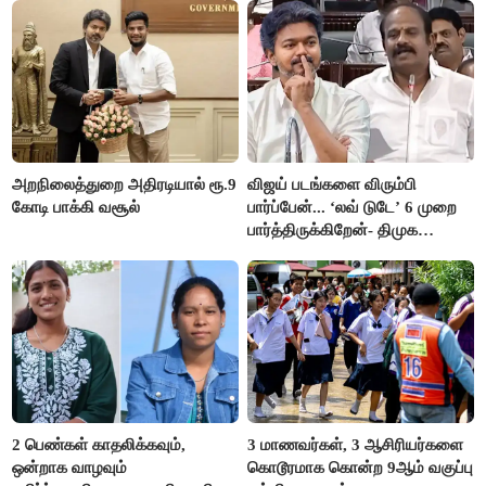
அறநிலைத்துறை அதிரடியால் ரூ.9
விஜய் படங்களை விரும்பி
கோடி பாக்கி வசூல்
பார்ப்பேன்... ‘லவ் டுடே’ 6 முறை
பார்த்திருக்கிறேன்- திமுக
எம்.எல்.ஏ.நெகிழ்ச்சி
2 பெண்கள் காதலிக்கவும்,
3 மாணவர்கள், 3 ஆசிரியர்களை
ஒன்றாக வாழவும்
கொடூரமாக கொன்ற 9ஆம் வகுப்பு