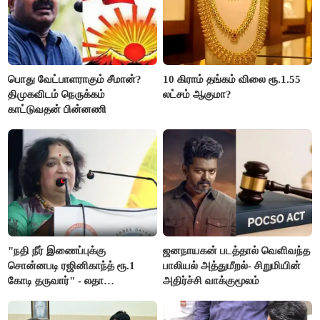
பொது வேட்பாளராகும் சீமான்?
10 கிராம் தங்கம் விலை ரூ.1.55
திமுகவிடம் நெருக்கம்
லட்சம் ஆகுமா?
காட்டுவதன் பின்னணி
"நதி நீர் இணைப்புக்கு
ஜனநாயகன் படத்தால் வெளிவந்த
சொன்னபடி ரஜினிகாந்த் ரூ.1
பாலியல் அத்துமீறல்- சிறுமியின்
கோடி தருவார்" - லதா
அதிர்ச்சி வாக்குமூலம்
ரஜினிகாந்த்