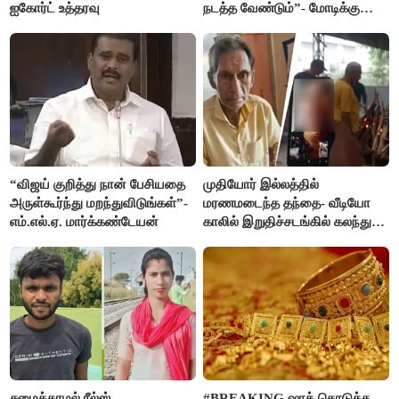
ஐகோர்ட் உத்தரவு
நடத்த வேண்டும்”- மோடிக்கு
விஜய் கடிதம்
“விஜய் குறித்து நான் பேசியதை
முதியோர் இல்லத்தில்
அருள்கூர்ந்து மறந்துவிடுங்கள்”-
மரணமடைந்த தந்தை- வீடியோ
எம்.எல்.ஏ. மார்க்கண்டேயன்
காலில் இறுதிச்சடங்கில் கலந்து
கொண்ட மகள்கள்
சமைக்காமல் ரீல்ஸ்
#BREAKING ஷாக் கொடுத்த