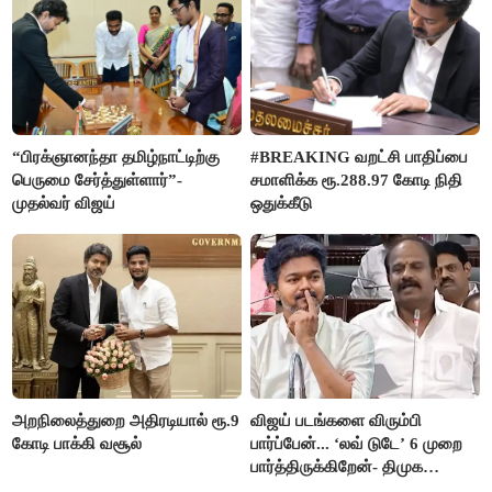
“பிரக்ஞானந்தா தமிழ்நாட்டிற்கு
#BREAKING வறட்சி பாதிப்பை
பெருமை சேர்த்துள்ளார்”-
சமாளிக்க ரூ.288.97 கோடி நிதி
முதல்வர் விஜய்
ஒதுக்கீடு
அறநிலைத்துறை அதிரடியால் ரூ.9
விஜய் படங்களை விரும்பி
கோடி பாக்கி வசூல்
பார்ப்பேன்... ‘லவ் டுடே’ 6 முறை
பார்த்திருக்கிறேன்- திமுக
எம்.எல்.ஏ.நெகிழ்ச்சி