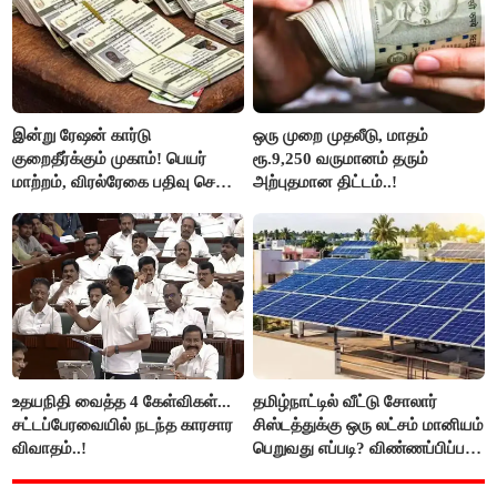
இன்று ரேஷன் கார்டு
ஒரு முறை முதலீடு, மாதம்
குறைதீர்க்கும் முகாம்! பெயர்
ரூ.9,250 வருமானம் தரும்
மாற்றம், விரல்ரேகை பதிவு செய்ய
அற்புதமான திட்டம்..!
அரிய வாய்ப்பு!
உதயநிதி வைத்த 4 கேள்விகள்...
தமிழ்நாட்டில் வீட்டு சோலார்
சட்டப்பேரவையில் நடந்த காரசார
சிஸ்டத்துக்கு ஒரு லட்சம் மானியம்
விவாதம்..!
பெறுவது எப்படி? விண்ணப்பிப்பது
எப்படி?