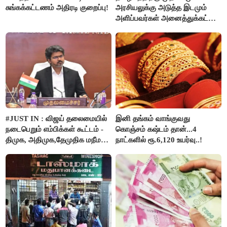
சுங்கக்கட்டணம் அதிரடி குறைப்பு!
அரசியலுக்கு அடுத்த இடமும்
அளிப்பவர்கள் அனைத்துக்கட்சி
கூட்டத்தில் நிச்சயம்
பங்கேற்பார்கள் - மாணிக்கம்
தாகூர்..!!
#JUST IN : விஜய் தலைமையில்
இனி தங்கம் வாங்குவது
நடைபெறும் எம்பிக்கள் கூட்டம் -
கொஞ்சம் கஷ்டம் தான்...4
திமுக, அதிமுக,தேமுதிக மநீம
நாட்களில் ரூ.6,120 உயர்வு..!
புறக்கணிப்பு..!