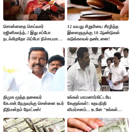
சொன்னதை செய்வார்
12 வயது சிறுமியை சீரழித்த
ரஜினிகாந்த்..! இது எப்போ
இளைஞருக்கு 10 ஆண்டுகள்
நடக்கிறதோ அப்போ நிச்சயமாக
கடுங்காவல் தண்டனை!
ரஜினி ₹1 கோடி தருவார் - லதா
ரஜினிகாந்த்..!
திமுக மூத்த தலைவர்
உங்கள் மாமனார்கிட்டயே
கே.என்.நேருவுக்கு சென்னை உயர்
கேளுங்கள்!: உதயநிதி
நீதிமன்றம் நோட்டீஸ்!
விமர்சனம்... உடனே "உங்கள்
அப்பாவிடம் கேளுங்கள்" என
ஆதவ் அர்ஜுனா பதிலடி!