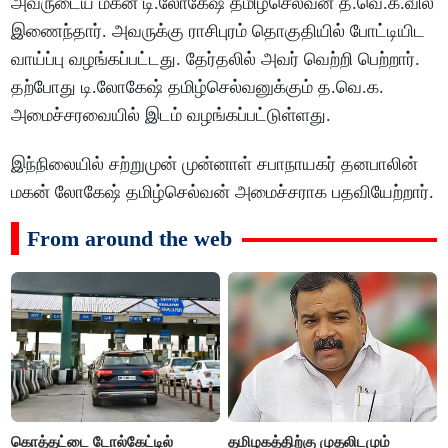
அவருடைய மகன் டி.லோகேஷ் தமிழ்செல்வன் த.வெ.க.வில்
இணைந்தார். அவருக்கு ராசிபுரம் தொகுதியில் போட்டியிட
வாய்ப்பு வழங்கப்பட்டது. தேர்தலில் அவர் வெற்றி பெற்றார்.
தற்போது டி.லோகேஷ் தமிழ்செல்வனுக்கும் த.வெ.க.
அமைச்சரவையில் இடம் வழங்கப்பட்டுள்ளது.
இந்நிலையில் சற்றுமுன் முன்னாள் சபாநாயகர் தனபாலின்
மகன் லோகேஷ் தமிழ்செல்வன் அமைச்சராக பதவியேற்றார்.
From around the web
கொத்தட்டை டோல்கேட்டில்
தமிழகத்திற்கு முதலிடமும்