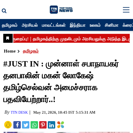
தமிழகம்
அரசியல்
மாவட்டங்கள்
இந்தியா
உலகம்
சினிமா
க்ரைம
Home
தமிழகம்
#JUST IN : முன்னாள் சபாநாயகர்
தனபாலின் மகன் லோகேஷ்
தமிழ்செல்வன் அமைச்சராக
பதவியேற்றார்..!
By
May 21, 2026, 10:45 IST
5:15:31 AM
TTN DESK