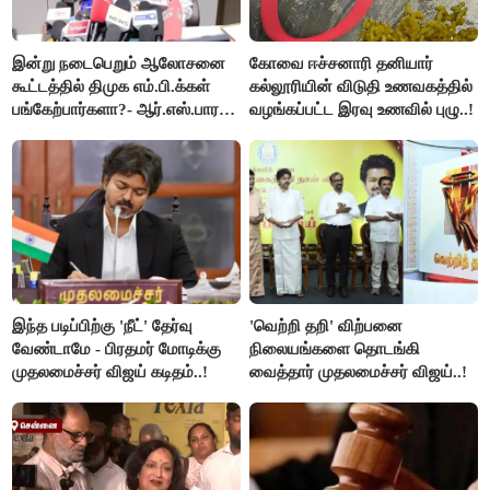
இன்று நடைபெறும் ஆலோசனை
கோவை ஈச்சனாரி தனியார்
கூட்டத்தில் திமுக எம்.பி.க்கள்
கல்லூரியின் விடுதி உணவகத்தில்
பங்கேற்பார்களா?- ஆர்.எஸ்.பாரதி
வழங்கப்பட்ட இரவு உணவில் புழு..!
விளக்கம்..!
இந்த படிப்பிற்கு 'நீட்' தேர்வு
'வெற்றி தறி' விற்பனை
வேண்டாமே - பிரதமர் மோடிக்கு
நிலையங்களை தொடங்கி
முதலமைச்சர் விஜய் கடிதம்..!
வைத்தார் முதலமைச்சர் விஜய்..!