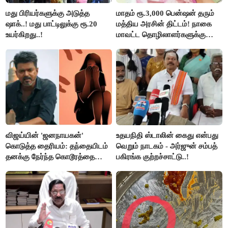
மது பிரியர்களுக்கு அடுத்த
மாதம் ரூ.3,000 பென்ஷன் தரும்
ஷாக்..! மது பாட்டிலுக்கு ரூ.20
மத்திய அரசின் திட்டம்! நாகை
உயர்கிறது..!
மாவட்ட தொழிலாளர்களுக்கு
ஆட்சியர் வெளியிட்ட சூப்பர்
செய்தி!
விஜய்யின் 'ஜனநாயகன்'
உதயநிதி ஸ்டாலின் கைது என்பது
கொடுத்த தைரியம்: தந்தையிடம்
வெறும் நாடகம் - அர்ஜுன் சம்பத்
தனக்கு நேர்ந்த கொடூரத்தை
பகிரங்க குற்றச்சாட்டு..!
கூறிய சிறுமி!