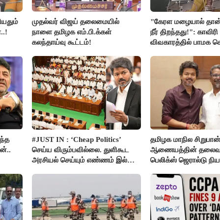
ியதும்
முதல்வர் விஜய் தலைமையில்
"கேரள மழையால் தான்
..!
நாளை தமிழக எம்.பி.க்கள்
நீர் திறந்தது!": காவிரி
கலந்தாய்வு கூட்டம்!
விவகாரத்தில் பாமக
அன்புமணி சாடல்!
ந்த
#JUST IN : ‘Cheap Politics’
தமிழக மாநில சிறுபான
்..
செய்ய விரும்பவில்லை. துளிகூட
ஆணையத்தின் தலைவ
அரசியல் செய்யும் எண்ணம் இல்லை
பெலிக்ஸ் ஜெரால்டு நி
- உதயநிதிக்கு முதல்வர் விஜய்
பதில்!