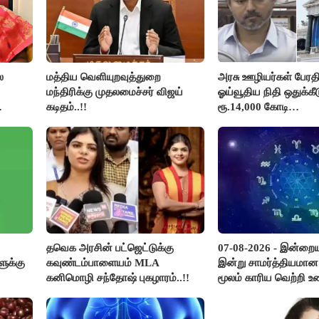
ை
மத்திய வெளியுறவுத்துறை
அரசு ஊழியர்கள் பேரதிர்
மந்திரிக்கு முதலமைச்சர் விஜய்
ஓய்வூதிய நிதி ஒதுக்கீட
கடிதம்..!!
ரூ.14,000 கோடி
ை
குறைக்கப்பட்டுள்ளது..!
தவெக அரசின் பட்ஜெட்டுக்கு
07-08-2026 - இன்றைய
ளுக்கு
கவுண்டம்பாளையம் MLA
இன்று சாமர்த்தியமான 
கனிமொழி சந்தோஷ் புகழாரம்..!!
மூலம் காரிய வெற்றி உண
அடுத்தவரை நம்பி பொ
ஒப்படைப்பதில் கவனம்