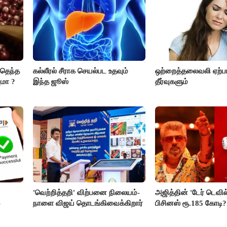
்தெந்த
கல்லீரல் சீராக செயல்பட உதவும்
ஒற்றைத்தலைவலி ஏற்ப
ுமா ?
இந்த ஜூஸ்
தீர்வுகளும்
'வெற்றித்தறி' விற்பனை நிலையம்-
அஜித்தின் 'டேர் டெவில்'
-
நாளை விஜய் தொடங்கிவைக்கிறார்
பிசினஸ் ரூ.185 கோடி?