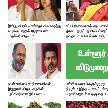
இன்று விஜய் – சங்கீதா விவாகரத்து
சட்டப்பேரவையில் ஜெபமால
வழக்கு: நேரில் ஆஜராவாரா
ஓகே... திருப்பதியில் பட்ஜெட்
முதல்வர் விஜய்..?
தவறா..?: சு.வெங்கடேசன்,
திருமாவளவனுக்கு தமிழிச
கேள்வி..!
நான் என்னமோ நினைச்சேன்...
பள்ளி மாணவர்களுக்கு குட்
இதுதான் விஜய் அரசின்
நியூஸ்..! இந்த 2 மாவட்டங்க
புரட்சிகரமான திட்டமா? -
3 நாள் தொடர் விடுமுறை..!
ஆர்.பி.உதயகுமார்..!