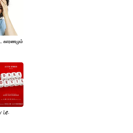
ட காரணமும்
 ப்ரீ-