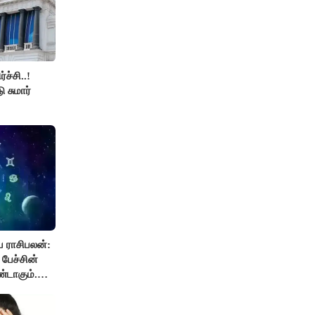
ச்சி..!
ு சுமார்
 ராசிபலன்:
பேச்சின்
்டாகும்.
றுப்புகளை
 தேவை..!