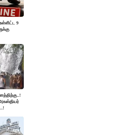
ள்ளிட்ட 9
ுக்கு
த்திற்கு..!
அகஸ்தியர்
.!