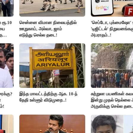
் ரூ.10
சென்னை விமான நிலையத்தில்
'செப்டோ, புக்மைஷோ' உ
ியை
ஊறுகாய், அல்வா, ஜாம்
'டிஜிட்டல்' நிறுவனங்கள
்த
எடுத்து செல்ல தடை!
அபராதம்..!
சரக்கு?
இந்த மாவட்டத்திற்கு ஆக. 10-ந்
சுற்றுலா பயணிகள் கவன
்
தேதி உள்ளூர் விடுமுறை..!
இன்று முதல் நெல்லை 
்!
அருவிக்கு செல்ல தடை.