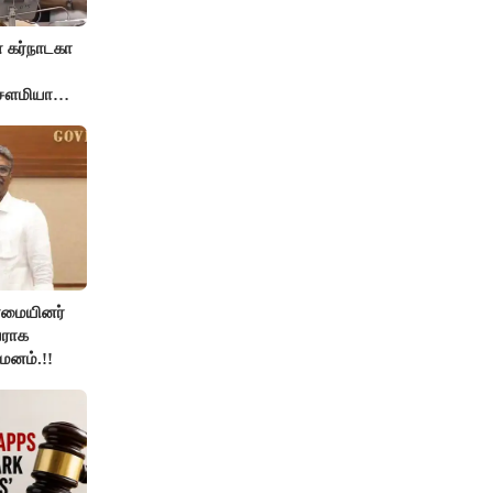
 கர்நாடகா
 சௌமியா
்மையினர்
ராக
யமனம்.!!