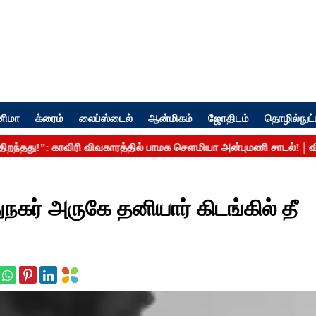
னிமா
க்ரைம்
லைப்ஸ்டைல்
ஆன்மிகம்
ஜோதிடம்
தொழில்நுட்
கர் அருகே தனியார் கிடங்கில் தீ