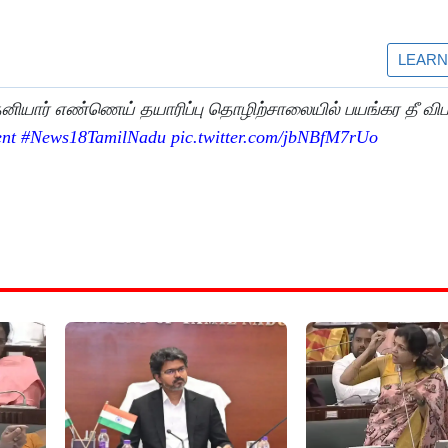
ியார் எண்ணெய் தயாரிப்பு தொழிற்சாலையில் பயங்கர தீ விப
ent
#News18TamilNadu
pic.twitter.com/jbNBfM7rUo