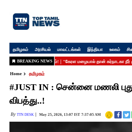
தமிழகம்
அரசியல்
மாவட்டங்கள்
இந்தியா
உலகம்
சி
Home
தமிழகம்
#JUST IN : சென்னை மணலி புதுந
விபத்து..!
By
May 25, 2026, 13:07 IST
7:37:05 AM
TTN DESK