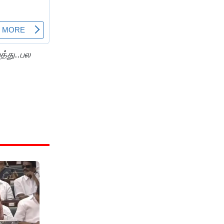
த்து..பல