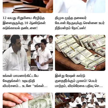
12 வயது சிறுமியை சீரழித்த
திமுக மூத்த தலைவர்
இளைஞருக்கு 10 ஆண்டுகள்
கே.என்.நேருவுக்கு சென்னை உயர்
கடுங்காவல் தண்டனை!
நீதிமன்றம் நோட்டீஸ்!
உங்கள் மாமனார்கிட்டயே
இன்று ரேஷன் கார்டு
கேளுங்கள்!: உதயநிதி
குறைதீர்க்கும் முகாம்! பெயர்
விமர்சனம்... உடனே "உங்கள்
மாற்றம், விரல்ரேகை பதிவு செய்ய
அப்பாவிடம் கேளுங்கள்" என
அரிய வாய்ப்பு!
ஆதவ் அர்ஜுனா பதிலடி!