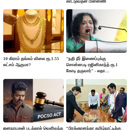
காட்டுவதன் பின்னணி
10 கிராம் தங்கம் விலை ரூ.1.55
"நதி நீர் இணைப்புக்கு
லட்சம் ஆகுமா?
சொன்னபடி ரஜினிகாந்த் ரூ.1
கோடி தருவார்" - லதா
ரஜினிகாந்த்
ஜனநாயகன் படத்தால் வெளிவந்த
“பிரக்ஞானந்தா தமிழ்நாட்டிற்கு