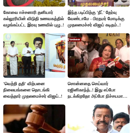
கோவை ஈச்சனாரி தனியார்
இந்த படிப்பிற்கு 'நீட்' தேர்வு
கல்லூரியின் விடுதி உணவகத்தில்
வேண்டாமே - பிரதமர் மோடிக்கு
வழங்கப்பட்ட இரவு உணவில் புழு..!
முதலமைச்சர் விஜய் கடிதம்..!
'வெற்றி தறி' விற்பனை
சொன்னதை செய்வார்
நிலையங்களை தொடங்கி
ரஜினிகாந்த்..! இது எப்போ
வைத்தார் முதலமைச்சர் விஜய்..!
நடக்கிறதோ அப்போ நிச்சயமாக
ரஜினி ₹1 கோடி தருவார் - லதா
ரஜினிகாந்த்..!