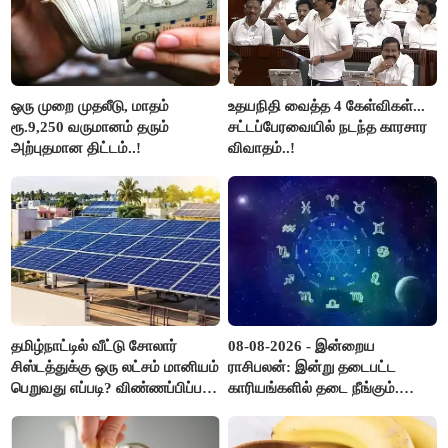
ஒரு முறை முதலீடு, மாதம்
உதயநிதி வைத்த 4 கேள்விகள்...
ரூ.9,250 வருமானம் தரும்
சட்டப்பேரவையில் நடந்த காரசார
அற்புதமான திட்டம்..!
விவாதம்..!
தமிழ்நாட்டில் வீட்டு சோலார்
08-08-2026 - இன்றைய
சிஸ்டத்துக்கு ஒரு லட்சம் மானியம்
ராசிபலன்: இன்று தடைபட்ட
பெறுவது எப்படி? விண்ணப்பிப்பது
காரியங்களில் தடை நீங்கும்.
எப்படி?
பணவரத்து எதிர்பார்த்தபடி
இருக்கும். ஆன்மீக எண்ணம்