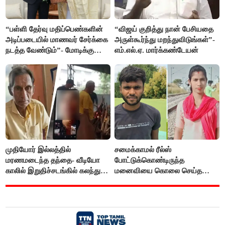
“பள்ளி தேர்வு மதிப்பெண்களின்
“விஜய் குறித்து நான் பேசியதை
அடிப்படையில் மாணவர் சேர்க்கை
அருள்கூர்ந்து மறந்துவிடுங்கள்”-
நடத்த வேண்டும்”- மோடிக்கு
எம்.எல்.ஏ. மார்க்கண்டேயன்
விஜய் கடிதம்
முதியோர் இல்லத்தில்
சமைக்காமல் ரீல்ஸ்
மரணமடைந்த தந்தை- வீடியோ
போட்டுக்கொண்டிருந்த
காலில் இறுதிச்சடங்கில் கலந்து
மனைவியை கொலை செய்த
கொண்ட மகள்கள்
கணவர்!