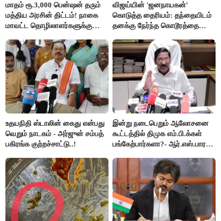
மாதம் ரூ.3,000 பென்ஷன் தரும்
விஜய்யின் 'ஜனநாயகன்'
மத்திய அரசின் திட்டம்! நாகை
கொடுத்த தைரியம்: தந்தையிடம்
மாவட்ட தொழிலாளர்களுக்கு
தனக்கு நேர்ந்த கொடூரத்தை
ஆட்சியர் வெளியிட்ட சூப்பர்
கூறிய சிறுமி!
செய்தி!
உதயநிதி ஸ்டாலின் கைது என்பது
இன்று நடைபெறும் ஆலோசனை
வெறும் நாடகம் - அர்ஜுன் சம்பத்
கூட்டத்தில் திமுக எம்.பி.க்கள்
பகிரங்க குற்றச்சாட்டு..!
பங்கேற்பார்களா?- ஆர்.எஸ்.பாரதி
விளக்கம்..!