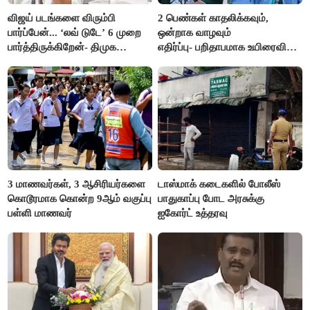
விஜய் படங்களை விரும்பி
2 பெண்கள் காதலிக்கவும்,
பார்ப்பேன்... ‘லவ் டுடே’ 6 முறை
ஒன்றாக வாழவும்
பார்த்திருக்கிறேன்- திமுக
எதிர்ப்பு- பறிதாபமாக உயிரைவிட்ட
எம்.எல்.ஏ.நெகிழ்ச்சி
ஜோடி
3 மாணவர்கள், 3 ஆசிரியர்களை
டாஸ்மாக் கடைகளில் போலீஸ்
கொடூரமாக கொன்ற 9ஆம் வகுப்பு
பாதுகாப்பு போட அரசுக்கு
பள்ளி மாணவர்
ஐகோர்ட் உத்தரவு