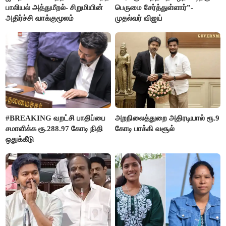
பாலியல் அத்துமீறல்- சிறுமியின்
பெருமை சேர்த்துள்ளார்”-
அதிர்ச்சி வாக்குமூலம்
முதல்வர் விஜய்
#BREAKING வறட்சி பாதிப்பை
அறநிலைத்துறை அதிரடியால் ரூ.9
சமாளிக்க ரூ.288.97 கோடி நிதி
கோடி பாக்கி வசூல்
ஒதுக்கீடு