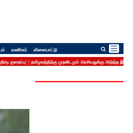
பம்
வணிகம்
விளையாட்டு