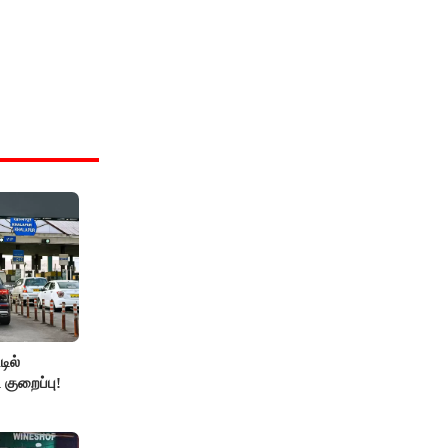
ில்
 குறைப்பு!