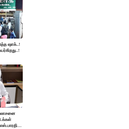
த்த ஷாக்..!
உயர்கிறது..!
ஆலோசனை
ி.க்கள்
எஸ்.பாரதி