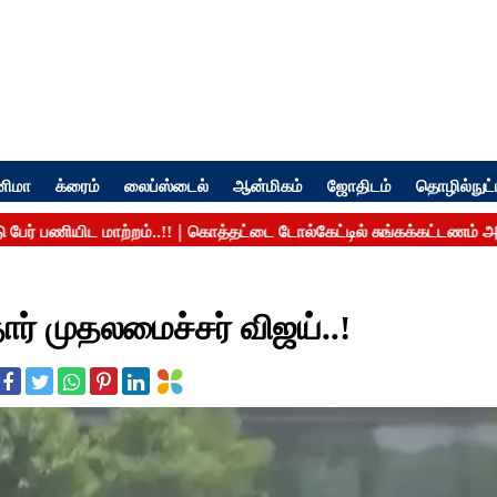
னிமா
க்ரைம்
லைப்ஸ்டைல்
ஆன்மிகம்
ஜோதிடம்
தொழில்நுட்
ர் முதலமைச்சர் விஜய்..!