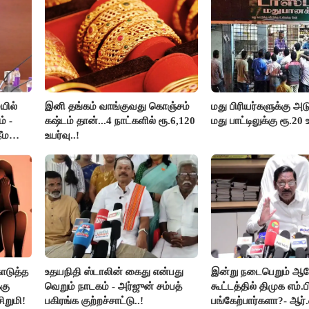
யில்
இனி தங்கம் வாங்குவது கொஞ்சம்
மது பிரியர்களுக்கு அடு
் -
கஷ்டம் தான்...4 நாட்களில் ரூ.6,120
மது பாட்டிலுக்கு ரூ.20 
ீம
உயர்வு..!
ொடுத்த
உதயநிதி ஸ்டாலின் கைது என்பது
இன்று நடைபெறும் 
கு
வெறும் நாடகம் - அர்ஜுன் சம்பத்
கூட்டத்தில் திமுக எம்.ப
ிறுமி!
பகிரங்க குற்றச்சாட்டு..!
பங்கேற்பார்களா?- ஆர்.