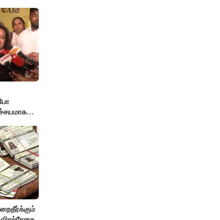
்போ
ச்சயமாக
் - லதா
றைதீர்க்கும்
, விரல்ரேகை