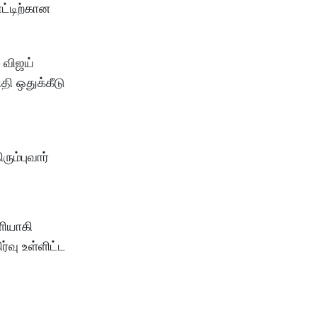
ட்டிற்கான
 விஜய்
தி ஒதுக்கீடு
ும்புவார்
ளியாகி
்வு உள்ளிட்ட