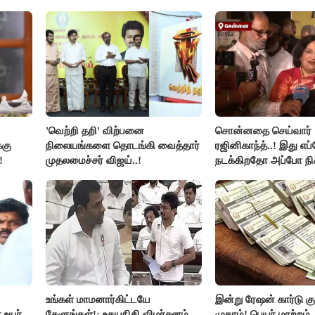
விளக்கம்..!
'வெற்றி தறி' விற்பனை
சொன்னதை செய்வார்
்கு
நிலையங்களை தொடங்கி வைத்தார்
ரஜினிகாந்த்..! இது எப
!
முதலமைச்சர் விஜய்..!
நடக்கிறதோ அப்போ நி
ரஜினி ₹1 கோடி தருவார
ரஜினிகாந்த்..!
உங்கள் மாமனார்கிட்டயே
இன்று ரேஷன் கார்டு கு
 உயர்
கேளுங்கள்!: உதயநிதி விமர்சனம்...
முகாம்! பெயர் மாற்றம்