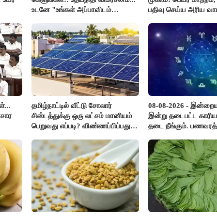
உடனே "உங்கள் அப்பாவிடம்
பதிவு செய்ய அரிய வாய்
கேளுங்கள்" என ஆதவ் அர்ஜுனா
பதிலடி!
்...
தமிழ்நாட்டில் வீட்டு சோலார்
08-08-2026 - இன்றைய
ரசார
சிஸ்டத்துக்கு ஒரு லட்சம் மானியம்
இன்று தடைபட்ட காரிய
பெறுவது எப்படி? விண்ணப்பிப்பது
தடை நீங்கும். பணவரத்
எப்படி?
எதிர்பார்த்தபடி இருக்க
எண்ணம் அதிகரிக்கும்.