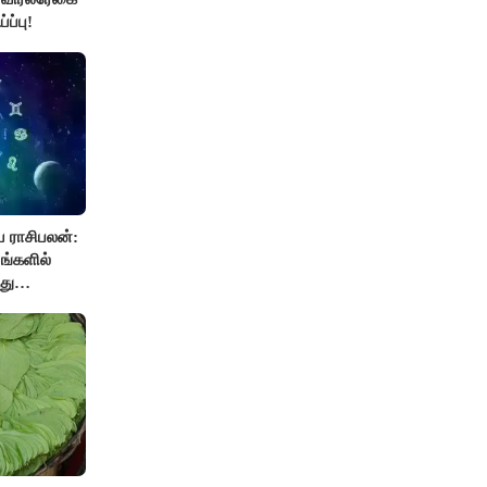
ப்பு!
 ராசிபலன்:
ங்களில்
து
ும். ஆன்மீக
.!