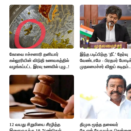
ஆட்சியர் வெளியிட்ட சூப்பர்
செய்தி!
கோவை ஈச்சனாரி தனியார்
இந்த படிப்பிற்கு 'நீட்' தேர்வு
கல்லூரியின் விடுதி உணவகத்தில்
வேண்டாமே - பிரதமர் மோடிக
வழங்கப்பட்ட இரவு உணவில் புழு..!
முதலமைச்சர் விஜய் கடிதம்..
12 வயது சிறுமியை சீரழித்த
திமுக மூத்த தலைவர்
இளைஞருக்கு 10 ஆண்டுகள்
கே.என்.நேருவுக்கு சென்னை