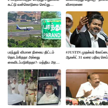
கூட்டு வன்கொடுமை செய்து
விசாரணை
கொலை செய்த கொடூரம்
பரந்தூர் விமான நிலைய திட்டம்
#JUSTIN முதல்வர் கோப்ப
தொடர்கிறதா அல்லது
ஆகஸ்ட் 31 வரை பதிவு செய
கைவிடப்படுகிறதா?- மத்திய அரசு
விளக்கம்