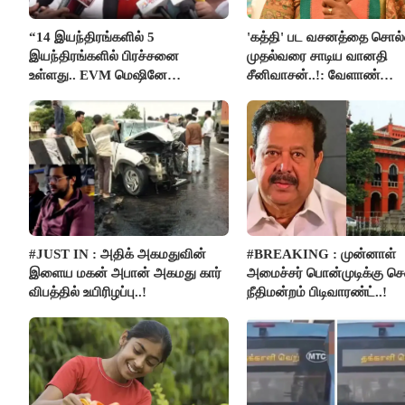
“14 இயந்திரங்களில் 5
'கத்தி' பட வசனத்தை சொல்
இயந்திரங்களில் பிரச்சனை
முதல்வரை சாடிய வானதி
உள்ளது.. EVM மெஷினே
சீனிவாசன்..!: வேளாண்
பிரச்சனையா இருக்கு”- என்.ஆர்.
பட்ஜெட்டுக்கு பாஜக கடும் எதி
இளங்கோ
#JUST IN : அதிக் அகமதுவின்
#BREAKING : முன்னாள்
இளைய மகன் அபான் அகமது கார்
அமைச்சர் பொன்முடிக்கு 
விபத்தில் உயிரிழப்பு..!
நீதிமன்றம் பிடிவாரண்ட்..!