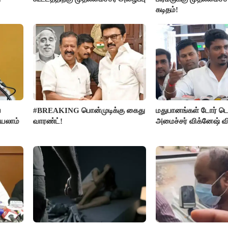
கடிதம்!
ை
#BREAKING பொன்முடிக்கு கைது
மதுபானங்கள் டோர் டெ
்யலாம்
வாரண்ட்!
அமைச்சர் விக்னேஷ் வ