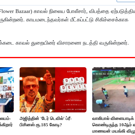
(Flower Bazaar) காவல் நிலைய போலீசார், விபத்தை ஏற்படுத்தி
ுகின்றனர். காயமடைந்தவர்கள் மீட்கப்பட்டு சிகிச்சைக்காக
 பூக்கடை காவல் துறையினர் விசாரணை நடத்தி வருகின்றனர்.
லையம்-
அஜித்தின் 'டேர் டெவில்' ப்ரீ-
வாலிபால் விளையாடிக்
கிறார்
பிசினஸ் ரூ.185 கோடி?
கொண்டிருந்த 10ஆம் வக
மாணவன் மயங்கி விழுந