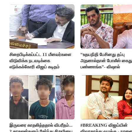
நிறைவேற்றம்!
சிறைபிடிக்கப்பட்ட 11 மீனவர்களை
“உதயநிதி பேசினது தப்பு
விடுவிக்க நடவடிக்கை
அதனால்தான் போலீஸ் கைத
எடுக்கக்கோரி விஜய் கடிதம்
பண்ணாங்க”- விஷால்
இருவரை காதலித்ததால் விபரீதம்...
#BREAKING விஜய்யின்
2 காதலன்களும் சேர்ந்து சிறுமியை
விவாகரத்து வழக்கு - நாள