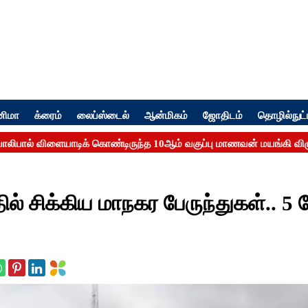
னிமா
க்ரைம்
லைப்ஸ்டைல்
ஆன்மிகம்
ஜோதிடம்
தொழில்நுட்
் சிக்கிய மாநகர பேருந்துகள்.. 5 ப