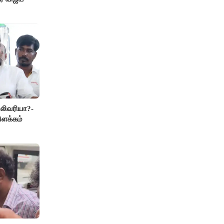
லிவரியா?-
ிளக்கம்