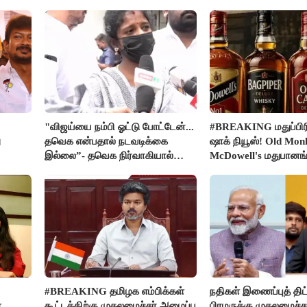
உயிரிழப்பு
"விஜய்யை நம்பி ஓட்டு போட்டேன்...
#BREAKING மதுப்பிரி
ு
தவெக என்பதால் நடவடிக்கை
ஷாக் நியூஸ்! Old Mon
இல்லை”- தவெக நிர்வாகியால்
McDowell's மதுபான
பாதிக்கப்பட்ட பெண் கதறல்
விற்பனை செய்ய FSS
#BREAKING தமிழக எம்பிக்கள்
நதிகள் இணைப்புத் திட்
ை
கூட்டத்திற்கு முதலமைச்சர் அழைப்பு
பிரமருக்கு முதலமைச்ச