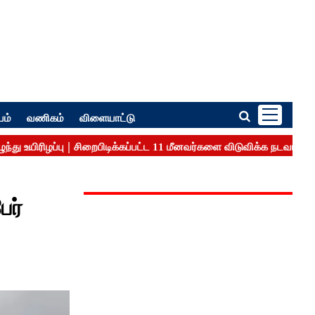
பம்
வணிகம்
விளையாட்டு
ேர்