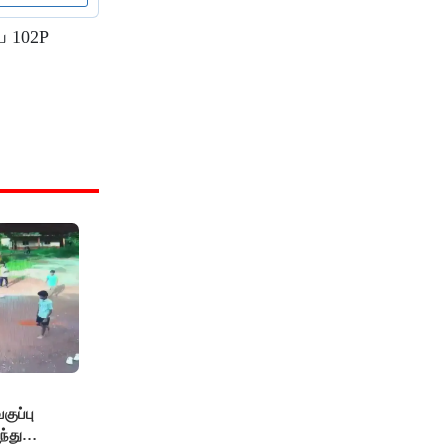
ய 102P
ுப்பு
்து