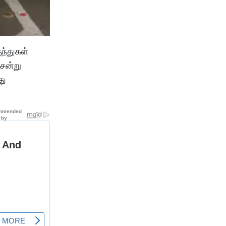
ந்துகள்
சென்று
து