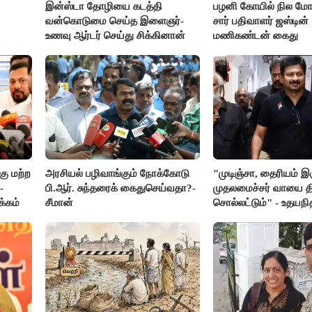
இன்ஸ்டா தோழியை கடத்தி
பழனி கோயில் நில மோச
வன்கொடுமை செய்த இளைஞர்-
சார் பதிவாளர் ஜஸ்டின்
உணவு ஆர்டர் செய்து சிக்கினான்
மணிகண்டன் கைது
ு மற்ற
அரசியல் பழிவாங்கும் நோக்கோடு
"முடிஞ்சா, தைரியம் இ
-
பி.ஆர். சுந்தரைக் கைதுசெய்வதா?-
முதலமைச்சர் வாயை திற
க்கம்
சீமான்
சொல்லட்டும்" - உதயநி