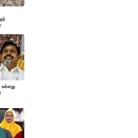
தர்
!
 உள்ளது
!