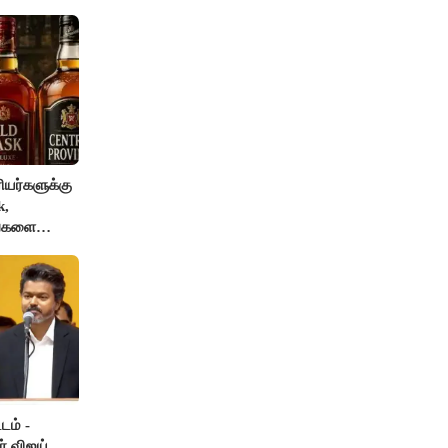
யர்களுக்கு
k,
ங்களை
AI தடை
டம் -
ர் விஜய்