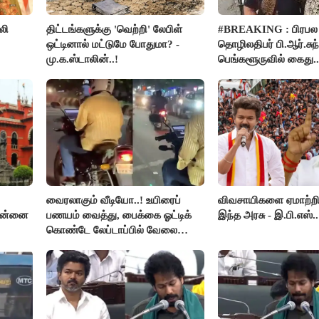
லி
திட்டங்களுக்கு 'வெற்றி' லேபிள்
#BREAKING : பிரபல
ஒட்டினால் மட்டுமே போதுமா? -
தொழிலதிபர் பி.ஆர்.சுந்
மு.க.ஸ்டாலின்..!
பெங்களூருவில் கைது..
ர்ப்பு!
வைரலாகும் வீடியோ..! உயிரைப்
விவசாயிகளை ஏமாற்றி
சென்னை
பணயம் வைத்து, பைக்கை ஓட்டிக்
இந்த அரசு - இ.பி.எஸ்..
கொண்டே லேப்டாப்பில் வேலை
பார்த்த நபர்..!