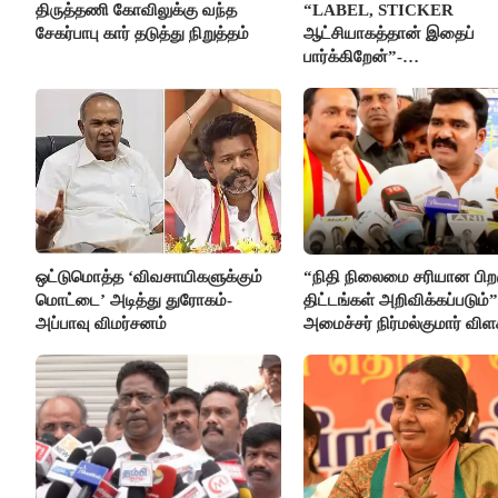
திருத்தணி கோவிலுக்கு வந்த
“LABEL, STICKER
சேகர்பாபு கார் தடுத்து நிறுத்தம்
ஆட்சியாகத்தான் இதைப்
பார்க்கிறேன்”-
எம்.ஆர்.கே.பன்னீர்செல்வம்
ஒட்டுமொத்த ‘விவசாயிகளுக்கும்
“நிதி நிலைமை சரியான பிறக
மொட்டை’ அடித்து துரோகம்-
திட்டங்கள் அறிவிக்கப்படும்”
அப்பாவு விமர்சனம்
அமைச்சர் நிர்மல்குமார் விள