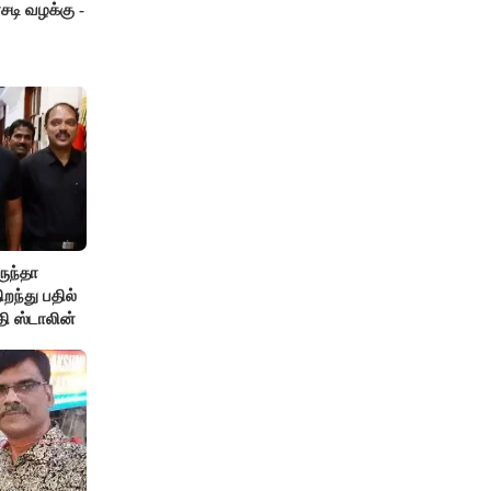
டி வழக்கு -
ருந்தா
ந்து பதில்
தி ஸ்டாலின்