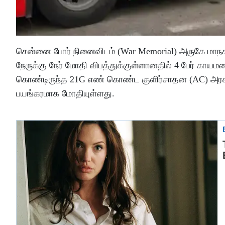
சென்னை போர் நினைவிடம் (War Memorial) அருகே மாநகர
நேருக்கு நேர் மோதி விபத்துக்குள்ளானதில் 4 பேர் காயமடை
கொண்டிருந்த 21G எண் கொண்ட குளிர்சாதன (AC) அரசுப்
பயங்கரமாக மோதியுள்ளது.