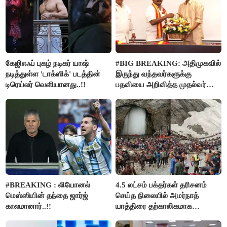
கேஜிஎஃப் புகழ் நடிகர் யாஷ்
#BIG BREAKING: அதிமுகவில்
நடித்துள்ள 'டாக்‌ஸிக்' படத்தின்
இருந்து வந்தவர்களுக்கு
டிரெய்லர் வெளியானது..!!
பதவியை அறிவித்த முதல்வர்
விஜய்..!!
#BREAKING : லியோனல்
4.5 லட்சம் பக்தர்கள் தரிசனம்
மெஸ்ஸியின் தந்தை ஜார்ஜ்
செய்த நிலையில் அமர்நாத்
காலமானார்..!!
யாத்திரை தற்காலிகமாக
நிறுத்தம்..!!