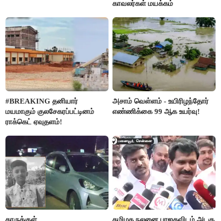
காவலர்கள் மயக்கம்
#BREAKING தனியார்
அசாம் வெள்ளம் - உயிரிழந்தோர்
மயமாகும் குலசேகரப்பட்டினம்
எண்ணிக்கை 99 ஆக உயர்வு!
ராக்கெட் ஏவுதளம்!
காருக்குள்
தமிழக நலனை பாஜகவிடம் அடகு