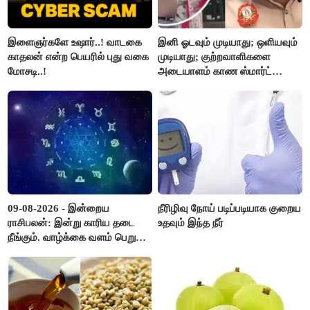
இளைஞர்களே உஷார்..! வாடகை
இனி ஓடவும் முடியாது; ஒளியவும்
காதலன் என்ற பெயரில் புது வகை
முடியாது; குற்றவாளிகளை
மோசடி..!
அடையாளம் காண ஸ்மார்ட்
கண்ணாடிகளை பயன்படுத்த
போலீசார் முடிவு..!
09-08-2026 - இன்றைய
நீரிழிவு நோய் படிப்படியாக குறைய
ராசிபலன்: இன்று காரிய தடை
உதவும் இந்த நீர்
நீங்கும். வாழ்க்கை வளம் பெறும்.
எதிரில் இருப்பவர்களை
எடைபோடுவது நல்லது..!