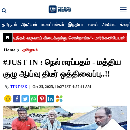
தமிழகம்
அரசியல்
மாவட்டங்கள்
இந்தியா
உலகம்
சினிமா
க்ரைம
Home
தமிழகம்
#JUST IN : நெல் ஈரப்பதம் - மத்திய
குழு ஆய்வு திடீர் ஒத்திவைப்பு..!!
By
Oct 25, 2025, 10:27 IST
4:57:11 AM
TTN DESK