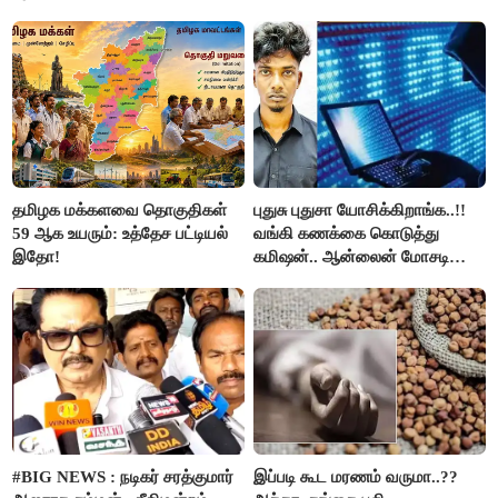
தமிழக மக்களவை தொகுதிகள்
புதுசு புதுசா யோசிக்கிறாங்க..!!
59 ஆக உயரும்: உத்தேச பட்டியல்
வங்கி கணக்கை கொடுத்து
இதோ!
கமிஷன்.. ஆன்லைன் மோசடி
கும்பலுக்கு உதவிய வாலிபர்
கைது..!!
#BIG NEWS : நடிகர் சரத்குமார்
இப்படி கூட மரணம் வருமா..??