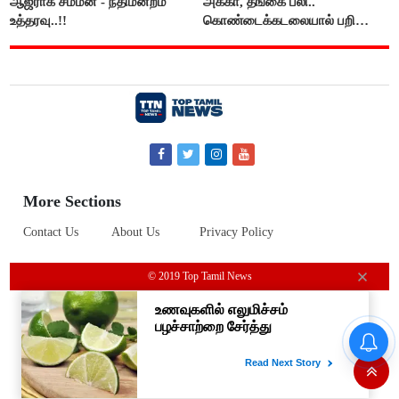
ஆஜராக சம்மன் - நீதிமன்றம்
அக்கா, தங்கை பலி..
உத்தரவு..!!
கொண்டைக்கடலையால் பறிபோன
உயிர்கள்..!!
More Sections
Contact Us
About Us
Privacy Policy
© 2019 Top Tamil News
வருசநாடு வன கிராம மக்களை
வெளியேற்றும் முடிவை கைவிட
வேண்டும்- சீமான்