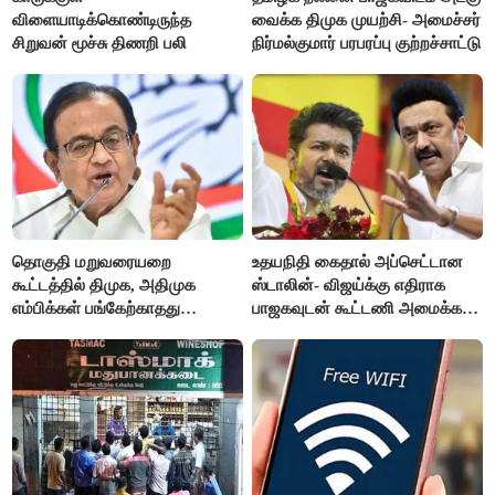
விளையாடிக்கொண்டிருந்த
வைக்க திமுக முயற்சி- அமைச்சர்
சிறுவன் மூச்சு திணறி பலி
நிர்மல்குமார் பரபரப்பு குற்றச்சாட்டு
தொகுதி மறுவரையறை
உதயநிதி கைதால் அப்செட்டான
கூட்டத்தில் திமுக, அதிமுக
ஸ்டாலின்- விஜய்க்கு எதிராக
எம்பிக்கள் பங்கேற்காதது
பாஜகவுடன் கூட்டணி அமைக்க
வருத்தமளிக்கிறது- ப.சிதம்பரம்
திட்டம்