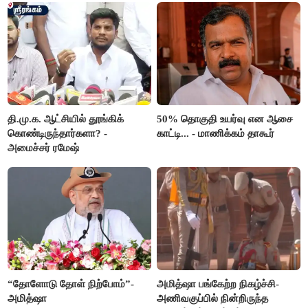
தி.மு.க. ஆட்சியில் தூங்கிக்
50% தொகுதி உயர்வு என ஆசை
கொண்டிருந்தார்களா? -
காட்டி... - மாணிக்கம் தாகூர்
அமைச்சர் ரமேஷ்
“தோளோடு தோள் நிற்போம்”-
அமித்ஷா பங்கேற்ற நிகழ்ச்சி-
அமித்ஷா
அணிவகுப்பில் நின்றிருந்த