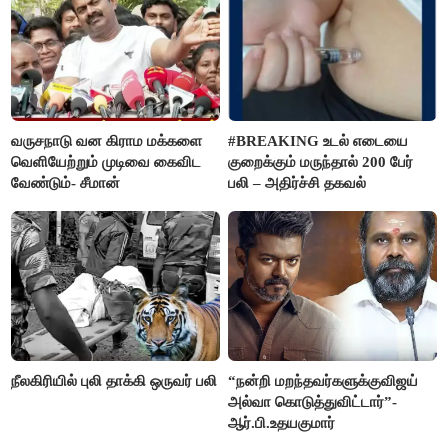
வருசநாடு வன கிராம மக்களை
#BREAKING உடல் எடையை
வெளியேற்றும் முடிவை கைவிட
குறைக்கும் மருந்தால் 200 பேர்
வேண்டும்- சீமான்
பலி – அதிர்ச்சி தகவல்
நீலகிரியில் புலி தாக்கி ஒருவர் பலி
“நன்றி மறந்தவர்களுக்குவிஜய்
அல்வா கொடுத்துவிட்டார்”-
ஆர்.பி.உதயகுமார்