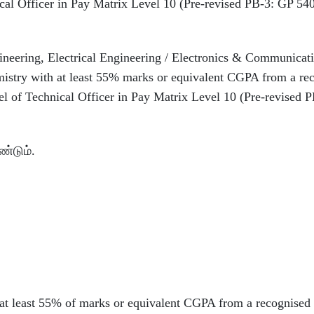
nical Officer in Pay Matrix Level 10 (Pre-revised PB-3: GP 54
neering, Electrical Engineering / Electronics & Communicat
mistry with at least 55% marks or equivalent CGPA from a re
evel of Technical Officer in Pay Matrix Level 10 (Pre-revised 
்டும்.
at least 55% of marks or equivalent CGPA from a recognised 