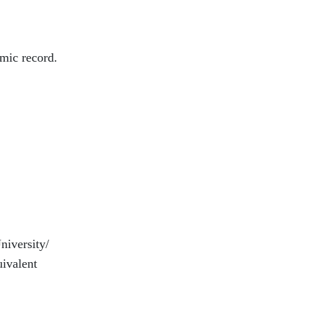
emic record.
niversity/
uivalent