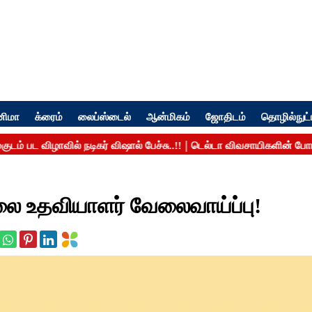
னிமா
க்ரைம்
லைப்ஸ்டைல்
ஆன்மிகம்
ஜோதிடம்
தொழில்நுட்
லை உதவியாளர் வேலைவாய்ப்பு!