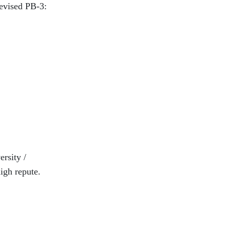
revised PB-3:
rsity /
high repute.