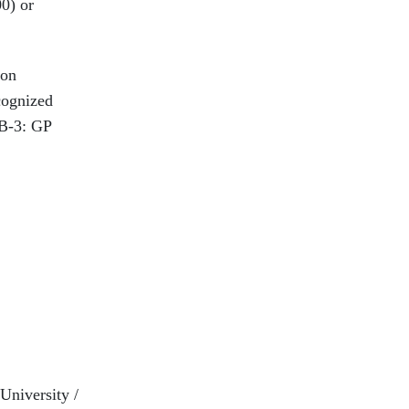
00) or
ion
cognized
PB-3: GP
University /