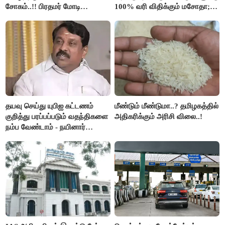
சோகம்..!! பிரதமர் மோடி
100% வரி விதிக்கும் மசோதா;
இரங்கல்..!!
அமெரிக்கா நிறைவேற்றம்..!!
தயவு செய்து யுபிஐ கட்டணம்
மீண்டும் மீண்டுமா..? தமிழகத்தில்
குறித்து பரப்பப்படும் வதந்திகளை
அதிகரிக்கும் அரிசி விலை..!
நம்ப வேண்டாம் - நயினார்
நாகேந்திரன்..!!