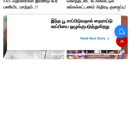
IAS அதிகாரிகள் இரண்டு பேர்
கொத்தட்டை டோல்கேட்டில்
பணியிட மாற்றம்..!!
சுங்கக்கட்டணம் அதிரடி குறைப்பு!
தமிழகத்திற்கு முதலிடமும்
#JUST IN : விஜய் தலைமையில்
அரசியலுக்கு அடுத்த இடமும்
நடைபெறும் எம்பிக்கள் கூட்டம் -
அளிப்பவர்கள் அனைத்துக்கட்சி
திமுக, அதிமுக,தேமுதிக மநீம
கூட்டத்தில் நிச்சயம்
புறக்கணிப்பு..!
பங்கேற்பார்கள் - மாணிக்கம்
தாகூர்..!!