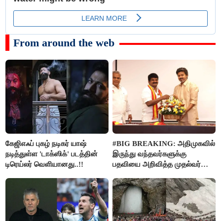
From around the web
கேஜிஎஃப் புகழ் நடிகர் யாஷ்
#BIG BREAKING: அதிமுகவில்
நடித்துள்ள 'டாக்‌ஸிக்' படத்தின்
இருந்து வந்தவர்களுக்கு
டிரெய்லர் வெளியானது..!!
பதவியை அறிவித்த முதல்வர்
விஜய்..!!