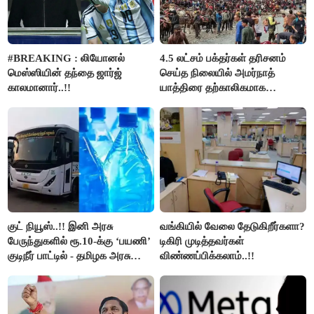
#BREAKING : லியோனல்
4.5 லட்சம் பக்தர்கள் தரிசனம்
மெஸ்ஸியின் தந்தை ஜார்ஜ்
செய்த நிலையில் அமர்நாத்
காலமானார்..!!
யாத்திரை தற்காலிகமாக
நிறுத்தம்..!!
குட் நியூஸ்..!! இனி அரசு
வங்கியில் வேலை தேடுகிறீர்களா?
பேருந்துகளில் ரூ.10-க்கு ‘பயணி’
டிகிரி முடித்தவர்கள்
குடிநீர் பாட்டில் - தமிழக அரசு
விண்ணப்பிக்கலாம்..!!
அறிவிப்பு..!!