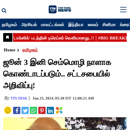
தமிழகம்
அரசியல்
மாவட்டங்கள்
இந்தியா
உலகம்
சினிமா
க்ரைம
Home
தமிழகம்
ஜூன் 3 இனி செம்மொழி நாளாக
கொண்டாடப்படும்.. சட்டசபையில்
அறிவிப்பு!
By
Jun 25, 2024, 05:30 IST
12:00:21 AM
TTN DESK