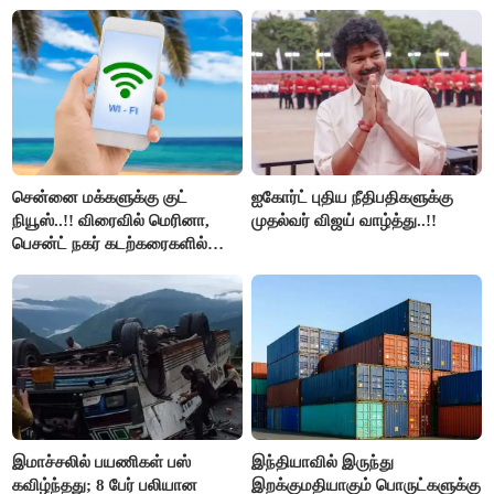
மறுவரையறை நாடகத்தை
அரங்கேற்றுகிறார் முதலமைச்சர் -
திமுக ஐடி விங்..!!
சென்னை மக்களுக்கு குட்
ஐகோர்ட் புதிய நீதிபதிகளுக்கு
நியூஸ்..!! விரைவில் மெரினா,
முதல்வர் விஜய் வாழ்த்து..!!
பெசன்ட் நகர் கடற்கரைகளில்
இலவச Wi-Fi வசதி..!!
இமாச்சலில் பயணிகள் பஸ்
இந்தியாவில் இருந்து
கவிழ்ந்தது; 8 பேர் பலியான
இறக்குமதியாகும் பொருட்களுக்கு