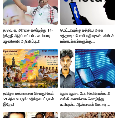
த.வெ.க. அரசை கண்டித்து 14-
மெட்டாவுக்கு மத்திய அரசு
ந்தேதி ஆர்ப்பாட்டம் - எடப்பாடி
உத்தரவு : போலி பதிவுகள், டீப்பேக்
பழனிசாமி அறிவிப்பு..!!
உள்ளடக்கங்களுக்கு...
தமிழக மக்களவை தொகுதிகள்
புதுசு புதுசா யோசிக்கிறாங்க..!!
59 ஆக உயரும்: உத்தேச பட்டியல்
வங்கி கணக்கை கொடுத்து
இதோ!
கமிஷன்.. ஆன்லைன் மோசடி
கும்பலுக்கு உதவிய வாலிபர்
கைது..!!