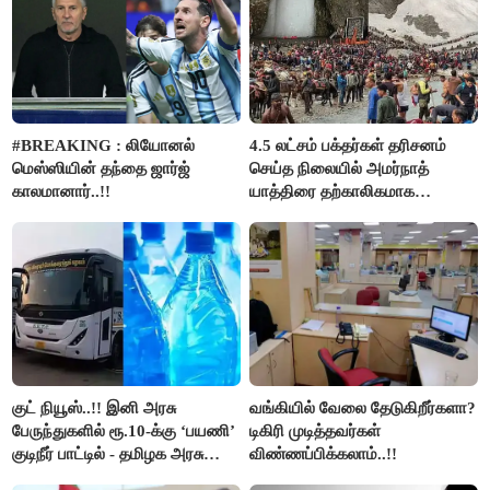
#BREAKING : லியோனல்
4.5 லட்சம் பக்தர்கள் தரிசனம்
மெஸ்ஸியின் தந்தை ஜார்ஜ்
செய்த நிலையில் அமர்நாத்
காலமானார்..!!
யாத்திரை தற்காலிகமாக
நிறுத்தம்..!!
குட் நியூஸ்..!! இனி அரசு
வங்கியில் வேலை தேடுகிறீர்களா?
பேருந்துகளில் ரூ.10-க்கு ‘பயணி’
டிகிரி முடித்தவர்கள்
குடிநீர் பாட்டில் - தமிழக அரசு
விண்ணப்பிக்கலாம்..!!
அறிவிப்பு..!!