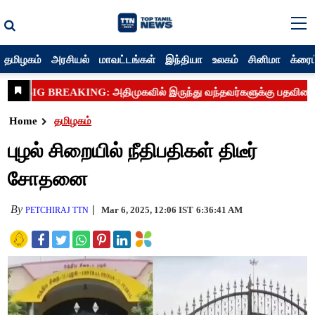
தமிழகம்
அரசியல்
மாவட்டங்கள்
இந்தியா
உலகம்
சினிமா
க்ரைம
Home
தமிழகம்
புழல் சிறையில் நீதிபதிகள் திடீர்
சோதனை
By
Mar 6, 2025, 12:06 IST
6:36:41 AM
PETCHIRAJ TTN