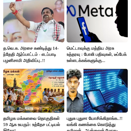
த.வெ.க. அரசை கண்டித்து 14-
மெட்டாவுக்கு மத்திய அரசு
ந்தேதி ஆர்ப்பாட்டம் - எடப்பாடி
உத்தரவு : போலி பதிவுகள், டீப்பேக்
பழனிசாமி அறிவிப்பு..!!
உள்ளடக்கங்களுக்கு...
தமிழக மக்களவை தொகுதிகள்
புதுசு புதுசா யோசிக்கிறாங்க..!!
59 ஆக உயரும்: உத்தேச பட்டியல்
வங்கி கணக்கை கொடுத்து
இதோ!
கமிஷன்.. ஆன்லைன் மோசடி