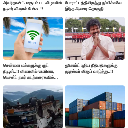
அவர்தான்"- மகுடம் பட விழாவில்
போராட்டத்திலிருந்து தப்பிக்கவே
நடிகர் விஷால் பேச்சு..!!
இந்த அவசர தொகுதி
மறுவரையறை நாடகத்தை
அரங்கேற்றுகிறார் முதலமைச்சர் -
திமுக ஐடி விங்..!!
சென்னை மக்களுக்கு குட்
ஐகோர்ட் புதிய நீதிபதிகளுக்கு
நியூஸ்..!! விரைவில் மெரினா,
முதல்வர் விஜய் வாழ்த்து..!!
பெசன்ட் நகர் கடற்கரைகளில்
இலவச Wi-Fi வசதி..!!