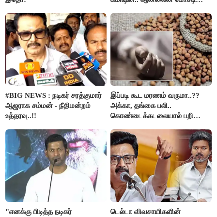
கும்பலுக்கு உதவிய வாலிபர்
கைது..!!
#BIG NEWS : நடிகர் சரத்குமார்
இப்படி கூட மரணம் வருமா..??
ஆஜராக சம்மன் - நீதிமன்றம்
அக்கா, தங்கை பலி..
உத்தரவு..!!
கொண்டைக்கடலையால் பறிபோன
உயிர்கள்..!!
"எனக்கு பிடித்த நடிகர்
டெல்டா விவசாயிகளின்