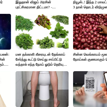
ர்
இதுதான் விஜய் அரசின்
நியூஸ்..! இந்த 2 மாவட
புரட்சிகரமான திட்டமா? -
3 நாள் தொடர் விடுமுற
ஆர்.பி.உதயகுமார்..!
ிபலன்:
மன தக்காளி கீரையுடன் தேங்காய்
சின்ன வெங்காயம் மூல
ின்
சேர்த்து கூட்டு செய்து சாப்பிட்டு
நோய்கள் குணமாகும் த
ம்.
வந்தால் எந்த நோய் ஓடும் தெரியுமா
ுகளை
?
ை..!