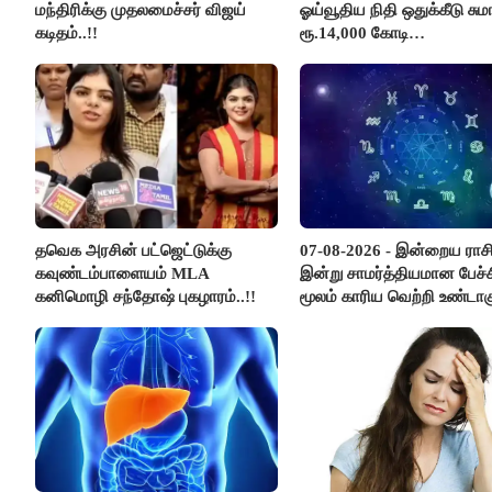
மந்திரிக்கு முதலமைச்சர் விஜய்
ஓய்வூதிய நிதி ஒதுக்கீடு சுமா
கடிதம்..!!
ரூ.14,000 கோடி
குறைக்கப்பட்டுள்ளது..!
தவெக அரசின் பட்ஜெட்டுக்கு
07-08-2026 - இன்றைய ராச
கவுண்டம்பாளையம் MLA
இன்று சாமர்த்தியமான பேச்ச
கனிமொழி சந்தோஷ் புகழாரம்..!!
மூலம் காரிய வெற்றி உண்டாகு
அடுத்தவரை நம்பி பொறுப்ப
ஒப்படைப்பதில் கவனம் தேவ