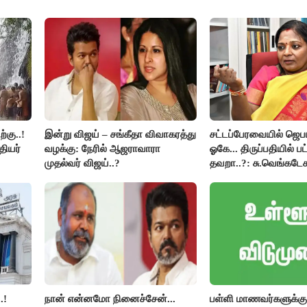
்கு..!
இன்று விஜய் – சங்கீதா விவாகரத்து
சட்டப்பேரவையில் ஜெ
தியர்
வழக்கு: நேரில் ஆஜராவாரா
ஓகே... திருப்பதியில் ப
முதல்வர் விஜய்..?
தவறா..?: சு.வெங்கடேச
திருமாவளவனுக்கு தம
கேள்வி..!
.!
நான் என்னமோ நினைச்சேன்...
பள்ளி மாணவர்களுக்கு 