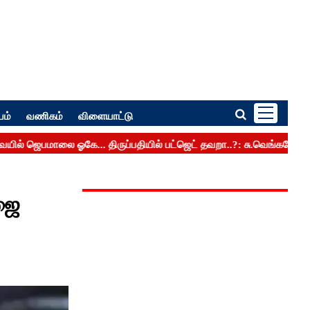
பம்
வணிகம்
விளையாட்டு
ாஜை