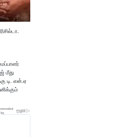
ிசில்டா.
ைப்பாளர்
் மீது
கு டி. என்.ஏ
ிக்கும்