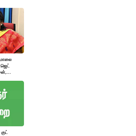
பமாலை
ட்ஜெட்
ன்,
ிழிசை
குட்