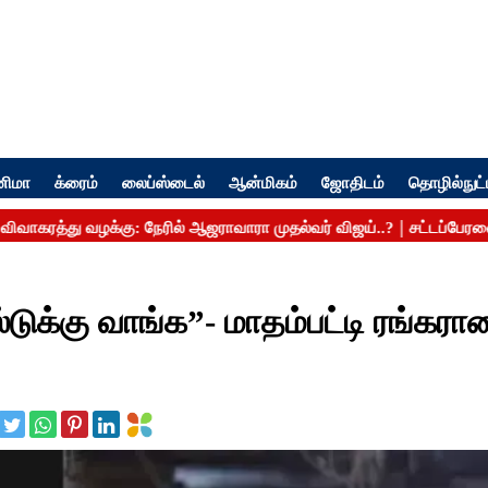
னிமா
க்ரைம்
லைப்ஸ்டைல்
ஆன்மிகம்
ஜோதிடம்
தொழில்நுட்
்டுக்கு வாங்க”- மாதம்பட்டி ரங்கர