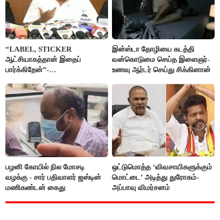
“LABEL, STICKER
இன்ஸ்டா தோழியை கடத்தி
ஆட்சியாகத்தான் இதைப்
வன்கொடுமை செய்த இளைஞர்-
பார்க்கிறேன்”-
உணவு ஆர்டர் செய்து சிக்கினான்
எம்.ஆர்.கே.பன்னீர்செல்வம்
பழனி கோயில் நில மோசடி
ஒட்டுமொத்த ‘விவசாயிகளுக்கும்
வழக்கு - சார் பதிவாளர் ஜஸ்டின்
மொட்டை’ அடித்து துரோகம்-
மணிகண்டன் கைது
அப்பாவு விமர்சனம்