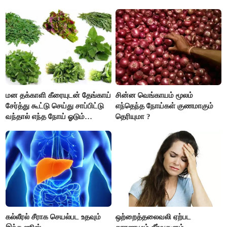
உண்டாகும். அடுத்தவரை நம்பி
பொறுப்புகளை ஒப்படைப்பதில்
கவனம் தேவை..!
மன தக்காளி கீரையுடன் தேங்காய்
சின்ன வெங்காயம் மூலம்
சேர்த்து கூட்டு செய்து சாப்பிட்டு
எந்தெந்த நோய்கள் குணமாகும்
வந்தால் எந்த நோய் ஓடும்
தெரியுமா ?
தெரியுமா ?
கல்லீரல் சீராக செயல்பட உதவும்
ஒற்றைத்தலைவலி ஏற்பட